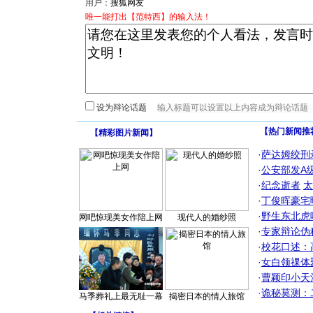
用户：
唯一能打出【范特西】的输入法！
设为辩论话题
【热门新闻推
【
精彩图片新闻
】
·
萨达姆绞刑
·
公安部发A
·
纪念逝者
太
·
丁俊晖豪宅
·
野生东北虎
网吧惊现美女作陪上网
现代人的婚纱照
·
专家辩论伪
·
校花口述：
·
女白领祼体
·
曹颖印小天
·
诡秘莫测：
马季葬礼上最无耻一幕
揭密日本的情人旅馆