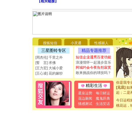
【
相关链接
】
[圣诞节]
你太多，
要平安！
搜狐短信
小灵通
性感丽人
[圣诞节]
三星图铃专区
精品专题推荐
能正大光明
都要快乐噢
短信企业通秀百变功能
[周杰伦] 千里之外
[圣诞节]
浪漫情怀一起漫步音乐
[誓 言] 求佛
如意,快乐
同城约会今夜告别寂寞
[王力宏] 大城小爱
[元旦]
看
敢来挑战你的球技吗？
[王心凌] 花的嫁纱
断电。爱
你是我专
精彩生活
[元旦]
如
起；二是
星座运势
每日财运
离。水晶
花边新闻
魔鬼辞典
今日运程
[元旦]
当
情感测试
生活笑话
泣，这痛
桃花运，
卖了。水
[春节]
风
颜！冬去
道一声平
[春节]
传