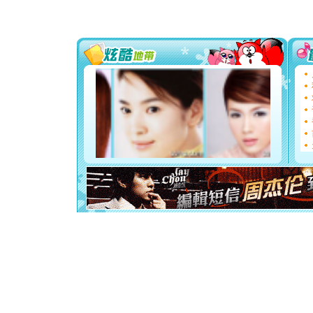
片叶子是
送你一棵
[圣诞节]
你太多，
要平安！
[圣诞节]
能正大光明
都要快乐噢
[圣诞节]
如意,快乐
[元旦]
看
断电。爱
你是我专
[元旦]
如
起；二是
离。水晶
[元旦]
当
泣，这痛
卖了。水
[春节]
风
颜！冬去
道一声平
[春节]
传
片叶子是
送你一棵