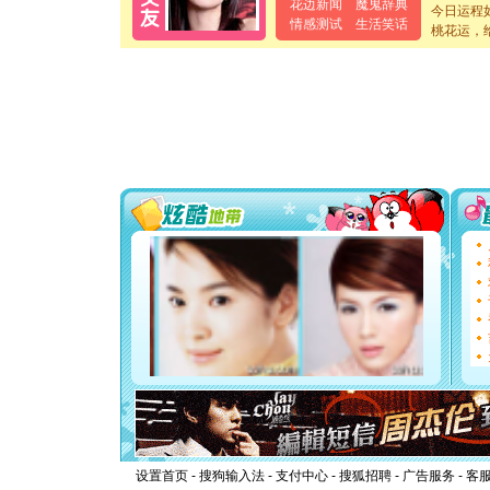
花边新闻
魔鬼辞典
今日运程
泣，这痛
情感测试
生活笑话
桃花运，
卖了。水
[春节]
风
颜！冬去
道一声平
[春节]
传
片叶子是
送你一棵
[圣诞节]
你太多，
要平安！
[圣诞节]
能正大光明
都要快乐噢
[圣诞节]
如意,快乐
[元旦]
看
断电。爱
你是我专
[元旦]
如
起；二是
离。水晶
[元旦]
当
泣，这痛
卖了。水
设置首页
-
搜狗输入法
-
支付中心
-
搜狐招聘
-
广告服务
-
客
[春节]
风