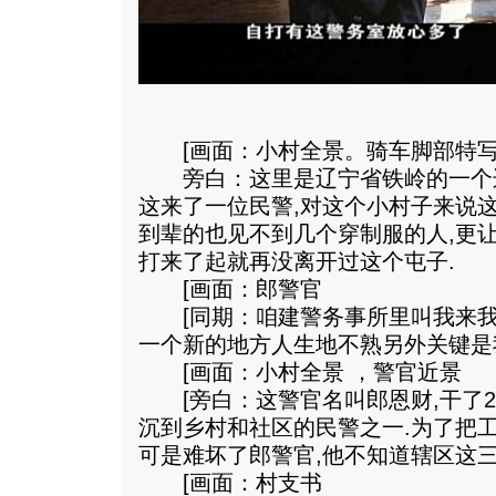
[画面：小村全景。骑车脚部特
旁白：这里是辽宁省铁岭的一个边
这来了一位民警,对这个小村子来说
到辈的也见不到几个穿制服的人,更
打来了起就再没离开过这个屯子.
[画面：郎警官
[同期：咱建警务事所里叫我来我
一个新的地方人生地不熟另外关键是
[画面：小村全景 ，警官近景
[旁白：这警官名叫郎恩财,干了2
沉到乡村和社区的民警之一.为了把
可是难坏了郎警官,他不知道辖区这三
[画面：村支书