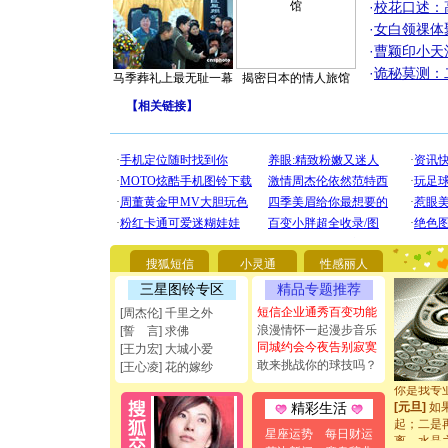
·
校花口述：
·
女白领祼体
·
曹颖印小天
·
诡秘莫测：
马季葬礼上最无耻一幕
揭密日本的情人旅馆
【
相关链接
】
[圣诞节]
你太多，
要平安！
[圣诞节]
搜狐短信
小灵通
性感丽人
能正大光明
三星图铃专区
精品专题推荐
都要快乐噢
[圣诞节]
短信企业通秀百变功能
[周杰伦] 千里之外
如意,快乐
浪漫情怀一起漫步音乐
[誓 言] 求佛
[元旦]
看
同城约会今夜告别寂寞
[王力宏] 大城小爱
断电。爱
敢来挑战你的球技吗？
[王心凌] 花的嫁纱
你是我专
[元旦]
如
精彩生活
起；二是
离。水晶
星座运势
每日财运
[元旦]
当