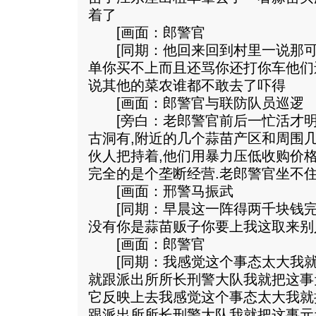
着了
[画面：郎警官
[同期：他回来回到村里一说那可
单你买不上而且还骂你还打你车他们
说其他的菜农谁都不敢去了吓得
[画面：郎警官与联防队员巡逻
[旁白：老郎警官前后一忙活才明
古洞有,附近的几个蒜苗产区和周围
伙人把持着,他们用暴力压低收购价
完全的是个垄断经营.老郎警官坐不住
[画面：邢警马振武
[同期：早晨这一阵得两千块钱完
没有你是蒜苗贩子你要上我这取来别
[画面：郎警官
[同期：我感觉这个事态太大我就
就跟派出所所长刑警大队我就把这事
它反映上去我感觉这个事态太大我就
跟派出所所长刑警大队我就把这事元