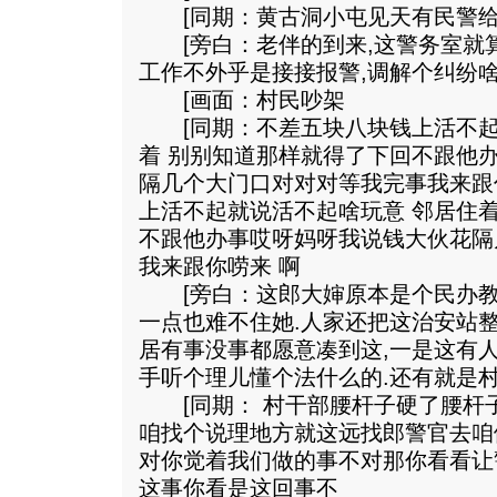
[同期：黄古洞小屯见天有民警给
[旁白：老伴的到来,这警务室就算
工作不外乎是接接报警,调解个纠纷啥
[画面：村民吵架
[同期：不差五块八块钱上活不起
着 别别知道那样就得了下回不跟他
隔几个大门口对对对等我完事我来跟
上活不起就说活不起啥玩意 邻居住
不跟他办事哎呀妈呀我说钱大伙花隔
我来跟你唠来 啊
[旁白：这郎大婶原本是个民办教
一点也难不住她.人家还把这治安站
居有事没事都愿意凑到这,一是这有
手听个理儿懂个法什么的.还有就是村
[同期： 村干部腰杆子硬了腰杆
咱找个说理地方就这远找郎警官去咱
对你觉着我们做的事不对那你看看让
这事你看是这回事不