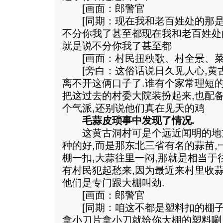
[画面：郎警官
[同期：现在我和老百姓处的那是乌
不分你我了甚至都现在我和老百姓处
就是说不分你我了甚至都
[画面：村民扭秧歌、村全景、菜
[旁白：这俗话说日久见人心,黄
离不开这俩口子了.谁有个家常理短
把这过去的村委大院装扮起来,也配
个气派,还别说他们真在见天的鸡
毛蒜皮琐事中发现了情况.
这黄古洞村可是个远近闻明的地方
种的好,而是那东北三省有名的蒜苗,
棚一扣,大蒜往里一闷,那就是相当于
有村民犯起愁来,因为最近来村里收蒜
他们是专门跟大棚叫劲.
[画面：郎警官
[同期：咱这不都是塑料扣的棚子
拿小刀片拿小刀就给你大棚的塑料唰