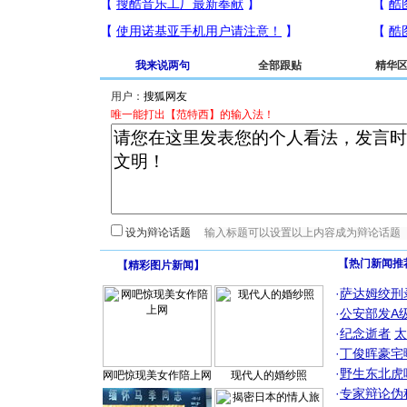
我来说两句
全部跟贴
精华
用户：
唯一能打出【范特西】的输入法！
设为辩论话题
【热门新闻推
【
精彩图片新闻
】
·
萨达姆绞刑
·
公安部发A
·
纪念逝者
太
·
丁俊晖豪宅
·
野生东北虎
网吧惊现美女作陪上网
现代人的婚纱照
·
专家辩论伪