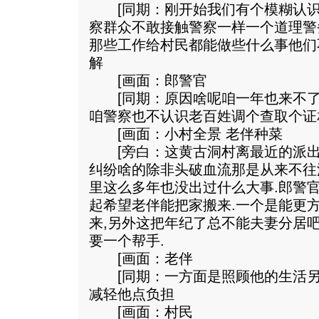
[同期：刚开始我们有个模糊认识
察群众不敢接触警察一样一个道理警
那些工作给村民都能做些什么事他们
解
[画面：郎警官
[同期：原因啥呢咱一年也来不了
咱警察也不认识老百姓调个查取个证
[画面：小村全景 老伴种菜
[旁白：这黄古洞村离最近的派出
纠纷啥的除非头破血流那是从来不往
里这么多年也没出过什么大事.郎警
起希望老伴能把家搬来.一个是能更
来,另外这把年纪了总不能夫妻分居
要一个帮手.
[画面：老伴
[同期：一方面是照顾他的生活另
减轻他点负担
[画面：村民