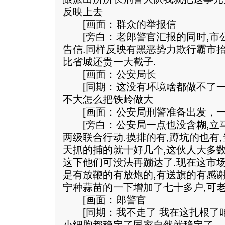
反映上去
[画面：群众的举报信
[旁白：老郎警官汇报的同时,市
告信.同样反映有黑恶势力欺行霸市
比省城还贵一大截子.
[画面：公安局长
[同期：这没有环境啥都做不了一
不大怎么把铁岭做大
[画面：公安局刑警准备出发，一
[旁白：公安局一点也没含糊,立马
两级联合行动.摸排的有,蹲坑的也有
天抓的捕的就十好几个,这伙人大多
这下他们可没法再蹦达了.现在这市场
是有放鞭的有放炮的,有送旗的有感
宁种蒜苗的一下增加了七十多户,可
[画面：郎警官
[同期：我不走了 我在这扎根了