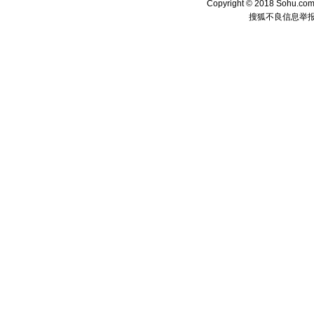
Copyright © 2018 Sohu.com I
颜！冬去
搜狐不良信息举
道一声平
[春节]
传
片叶子是
送你一棵