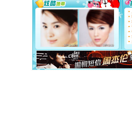
[圣诞节]
能正大光明
都要快乐噢
[圣诞节]
如意,快乐
[元旦]
看
断电。爱
你是我专
[元旦]
如
起；二是
离。水晶
[元旦]
当
泣，这痛
卖了。水
[春节]
风
颜！冬去
道一声平
[春节]
传
片叶子是
送你一棵