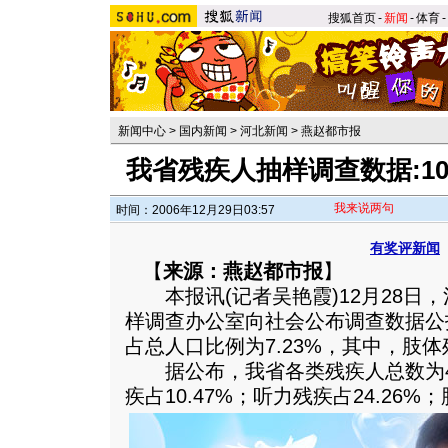
搜狐首页
-
新闻
-
体育
-
新闻中心
>
国内新闻
>
河北新闻
>
燕赵都市报
我省残疾人抽样调查数据:1
我来说两句
时间：2006年12月29日03:57
有奖评新闻
【
来源：燕赵都市报
】
本报讯(记者吴艳霞)12月28日
样调查办公室向社会公布调查数据公
占总人口比例为7.23%，其中，肢
据公布，我省各类残疾人总数为49
疾占10.47%；听力残疾占24.26%