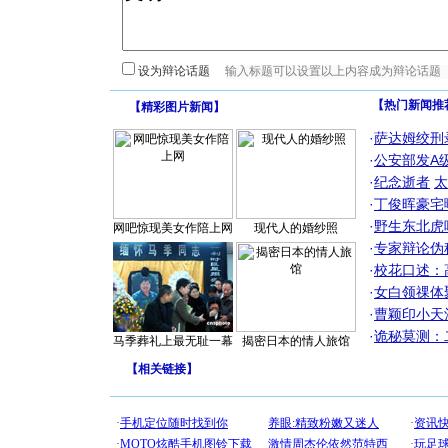
设为辩论话题
【热门新闻推
【
精彩图片新闻
】
·
萨达姆绞刑
·
公安部发A
·
纪念逝者
太
·
丁俊晖豪宅
·
野生东北虎
网吧惊现美女作陪上网
现代人的婚纱照
·
专家辩论伪
·
校花口述：
·
女白领祼体
·
曹颖印小天
·
诡秘莫测：
马季葬礼上最无耻一幕
揭密日本的情人旅馆
【
相关链接
】