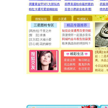
[圣诞节]
你太多，
要平安！
[圣诞节]
搜狐短信
小灵通
性感丽人
能正大光明
三星图铃专区
精品专题推荐
都要快乐噢
[圣诞节]
短信企业通秀百变功能
[周杰伦] 千里之外
如意,快乐
浪漫情怀一起漫步音乐
[誓 言] 求佛
[元旦]
看
同城约会今夜告别寂寞
[王力宏] 大城小爱
断电。爱
敢来挑战你的球技吗？
[王心凌] 花的嫁纱
你是我专
[元旦]
如
精彩生活
起；二是
离。水晶
星座运势
每日财运
[元旦]
当
花边新闻
魔鬼辞典
今日运程
泣，这痛
情感测试
生活笑话
桃花运，
卖了。水
[春节]
风
颜！冬去
道一声平
[春节]
传
片叶子是
送你一棵
[圣诞节]
你太多，
要平安！