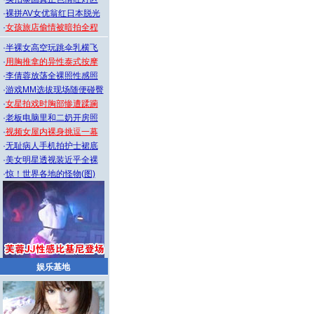
·
裸拼AV女优翁红日本脱光
·
女孩旅店偷情被暗拍全程
·
半裸女高空玩跳伞乳横飞
·
用胸推拿的异性泰式按摩
·
李倩蓉放荡全裸照性感照
·
游戏MM选拔现场随便碰臀
·
女星拍戏时胸部惨遭蹂躏
·
老板电脑里和二奶开房照
·
视频女屋内裸身挑逗一幕
·
无耻病人手机拍护士裙底
·
美女明星透视装近乎全裸
·
惊！世界各地的怪物(图)
娱乐基地