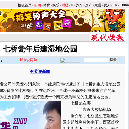
搜狐首页
-
新闻
-
体育
-
娱乐
-
财经
-
IT
-
汽车
-
房产
-
家居
-
女人
-
TV
-
Chin
七桥瓮年后建湿地公园
我来说两句
42
有奖评新闻
】
公司昨天发布消息说，市政府已审批通过了《七桥瓮生态湿地公园
600多岁的七桥瓮，将在运粮河上再建一座新桥分担来来往往的车
为主要招牌，把附近打造成一个南京极为罕见的生态湿地公园。
七桥瓮在哪
———靠近大校场机场
据介绍，七桥瓮生态湿地公
园东起胜利村路南下，西至苜蓿
园大街南下，北起石杨路，南至