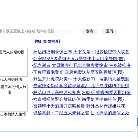
【热门新闻推荐】
·
萨达姆绞刑录像公布
天下头条：很多秘密带入坟墓
·
公安部发A级通缉令 5万悬红佛山灭门案疑凶(图)
·
纪念逝者
太原警察打死北京警察案终审 主犯被枪决
·
丁俊晖豪宅曝光 政府免费送别墅安防弹玻璃(图)
·
野生东北虎咬死黄牛
十大假新闻：垃圾场儿童残肢
代人的婚纱照
·
专家辩论伪科学废留现场混乱 几乎成肢体PK(组图)
·
校花口述：高中时献初夜
2000只蝴蝶贴爱因斯坦像
·
女白领祼体聚会放纵肉体
尚雯婕客串穆桂英(图)
·
曹颖印小天酒店开房照被爆
野外丛林赤裸姐妹花
·
诡秘莫测：二战五大未解之谜
岳飞神话的虚假之处
日本的情人旅馆