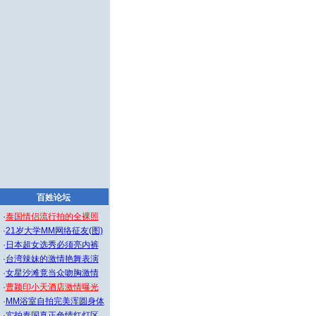
百姓论坛
·
泰国情侣流行拍的全裸照
·
21岁大学MM网络征友(图)
·
日本超女选秀必须亮内裤
·
台湾辣妹的激情艳舞表演
·
女星沙滩竟当众吻胸激情
·
曹颖印小天酒店激情曝光
·
MM浴室自拍完美浑圆身体
·
实拍泰国真正色情红灯区