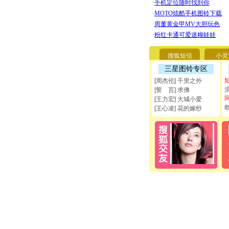
搜狐短信
小灵
三星图铃专区
[周杰伦] 千里之外
[誓 言] 求佛
[王力宏] 大城小爱
[王心凌] 花的嫁纱