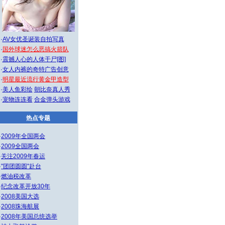
·
AV女优圣诞装自拍写真
·
国外球迷怎么恶搞火箭队
·
震撼人心的人体干尸[图]
·
女人内裤的奇特广告创意
·
明星最近流行黄金甲造型
·
美人鱼彩绘
朝比奈真人秀
·
宠物连连看
合金弹头游戏
热点专题
·
2009年全国两会
·
2009全国两会
·
关注2009年春运
·
"团团圆圆"赴台
·
燃油税改革
·
纪念改革开放30年
·
2008美国大选
·
2008珠海航展
·
2008年美国总统选举