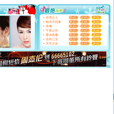
[圣诞节]
圣诞节到了，想想没什么送给你的，又不打算给
你太多，只有给你五千万：千万快乐！千万要健康！千万
要平安！千万要知足！千万不要忘记我！
[圣诞节]
不只这样的日子才会想起你,而是这样的日子才
月亮之上
能正大光明地骚扰你,告诉你,圣诞要快乐!新年要快乐!天天
秋天不回来
都要快乐噢!
求佛
[圣诞节]
奉上一颗祝福的心,在这个特别的日子里,愿幸福,
千里之外
如意,快乐,鲜花,一切美好的祝愿与你同在.圣诞快乐!
香水有毒
[元旦]
看到你我会触电；看不到你我要充电；没有你我会
吉祥三宝
断电。爱你是我职业，想你是我事业，抱你是我特长，吻
天竺少女
你是我专业！水晶之恋祝你新年快乐
[元旦]
如果上天让我许三个愿望，一是今生今世和你在一
起；二是再生再世和你在一起；三是三生三世和你不再分
离。水晶之恋祝你新年快乐
[元旦]
当我狠下心扭头离去那一刻，你在我身后无助地哭
泣，这痛楚让我明白我多么爱你。我转身抱住你：这猪不
卖了。水晶之恋祝你新年快乐。
[春节]
风柔雨润好月圆，半岛铁盒伴身边，每日尽显开心
颜！冬去春来似水如烟，劳碌人生需尽欢！听一曲轻歌，
道一声平安！新年吉祥万事如愿
[春节]
传说薰衣草有四片叶子：第一片叶子是信仰，第二
片叶子是希望，第三片叶子是爱情，第四片叶子是幸运。
送你一棵薰衣草，愿你新年快乐！