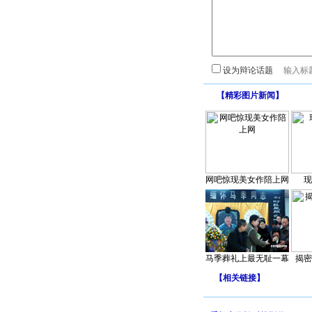
设为辩论话题
【
精彩图片新闻
】
网吧惊现美女作陪上网
现
马季葬礼上最无耻一幕
揭密
【
相关链接
】