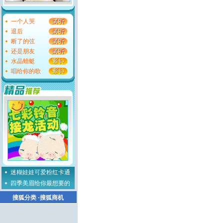
一个人哭
退后
断了的弦
还是朋友
水晶蜻蜓
唱给你的歌
迷糊娃娃可爱粉红卡通
四季美眉给你最想要的
搜狐分类
·
搜狐商机