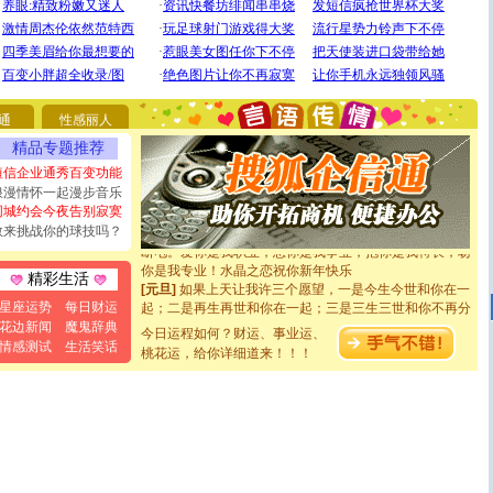
[圣诞节]
圣诞节到了，想想没什么送给你的，又不打算给
你太多，只有给你五千万：千万快乐！千万要健康！千万
要平安！千万要知足！千万不要忘记我！
通
性感丽人
[圣诞节]
不只这样的日子才会想起你,而是这样的日子才
精品专题推荐
能正大光明地骚扰你,告诉你,圣诞要快乐!新年要快乐!天天
都要快乐噢!
短信企业通秀百变功能
[圣诞节]
奉上一颗祝福的心,在这个特别的日子里,愿幸福,
浪漫情怀一起漫步音乐
如意,快乐,鲜花,一切美好的祝愿与你同在.圣诞快乐!
同城约会今夜告别寂寞
[元旦]
看到你我会触电；看不到你我要充电；没有你我会
敢来挑战你的球技吗？
断电。爱你是我职业，想你是我事业，抱你是我特长，吻
你是我专业！水晶之恋祝你新年快乐
精彩生活
[元旦]
如果上天让我许三个愿望，一是今生今世和你在一
起；二是再生再世和你在一起；三是三生三世和你不再分
星座运势
每日财运
离。水晶之恋祝你新年快乐
花边新闻
魔鬼辞典
[元旦]
今日运程如何？财运、事业运、
当我狠下心扭头离去那一刻，你在我身后无助地哭
情感测试
生活笑话
泣，这痛楚让我明白我多么爱你。我转身抱住你：这猪不
桃花运，给你详细道来！！！
卖了。水晶之恋祝你新年快乐。
[春节]
风柔雨润好月圆，半岛铁盒伴身边，每日尽显开心
颜！冬去春来似水如烟，劳碌人生需尽欢！听一曲轻歌，
道一声平安！新年吉祥万事如愿
[春节]
传说薰衣草有四片叶子：第一片叶子是信仰，第二
片叶子是希望，第三片叶子是爱情，第四片叶子是幸运。
送你一棵薰衣草，愿你新年快乐！