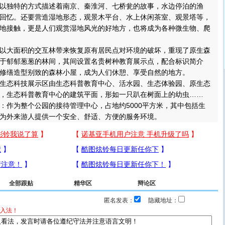
独特的方式描述着南京、秦淮河、七桥瓮的故事，水边停泊的渔
回忆。还要营造湿地形态，观景木平台、水上休闲茶室、观景塔等，
地接触，更是人们观赏湿地风光的好地方，也将成为各种微生物、爬
大面积的交互林带来恢复原有居民点对环境的破坏，重现了原生森
于郁郁葱葱的林间，其间设置名贵树种教育展示点，配合标识简介
修缮造型别致的森林小屋，成为人们休憩、享受自然的地方。
态科技展示区由生态科普教育中心、活水园、生态体验园、原生态
，生态科普教育中心的建筑平面，形如一只趴在树面上的幼虫……
作为整个公园的接待管理中心，占地约5000平方米，其中包括生
为外来游人提供一个安全、舒适、方便的服务环境。
全部跟贴
精华区
辩论区
匿名发表：
隐藏地址：
入法！