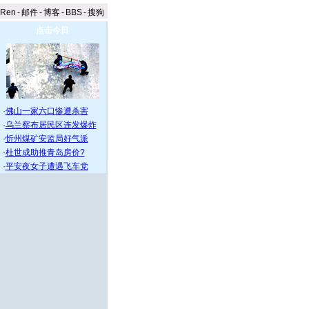
aRen
-
邮件
-
博客
-
BBS
-
搜狗
点击今日
·
佛山一家六口惨遭杀害
·
乌兰察布居民区连发爆炸
·
忻州煤矿安监局好气派
·
杜世成助推青岛房价?
·
平安夜女子遭遇飞车党