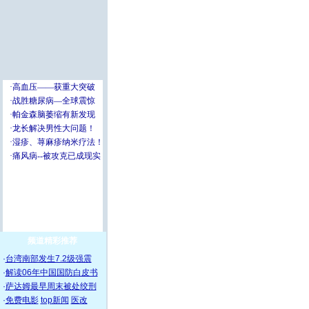
频道精彩推荐
·
台湾南部发生7.2级强震
·
解读06年中国国防白皮书
·
萨达姆最早周末被处绞刑
·
免费电影
top新闻
医改