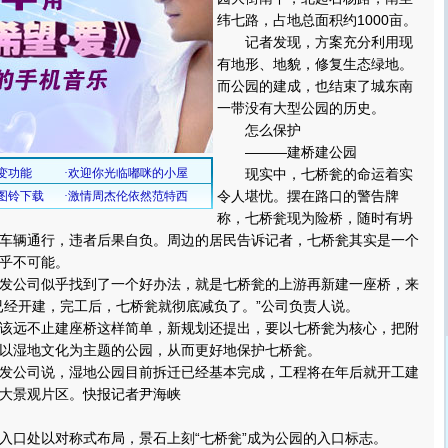
纬七路，占地总面积约1000亩。
记者发现，方案充分利用现
有地形、地貌，修复生态绿地。
而公园的建成，也结束了城东南
一带没有大型公园的历史。
怎么保护
———建桥建公园
现实中，七桥瓮的命运着实
令人堪忧。摆在路口的警告牌
称，七桥瓮现为险桥，随时有坍
车辆通行，违者后果自负。周边的居民告诉记者，七桥瓮其实是一个
乎不可能。
公司似乎找到了一个好办法，就是七桥瓮的上游再新建一座桥，来
已经开建，完工后，七桥瓮就彻底减负了。”公司负责人说。
远不止建座桥这样简单，新规划还提出，要以七桥瓮为核心，把附
以湿地文化为主题的公园，从而更好地保护七桥瓮。
公司说，湿地公园目前拆迁已经基本完成，工程将在年后就开工建
大景观片区。快报记者尹海峡
口处以对称式布局，景石上刻“七桥瓮”成为公园的入口标志。