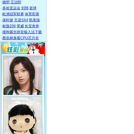
·
姚明
王治郅
·
多哈亚运会
刘翔
篮球
·
欧洲冠军联赛
体育彩票
·
保时捷
天语SX4
凯美瑞
·
标致206
荣威
长安奔奔
·
搜狗紫光拼音输入法下载
·
蔡依林身着CPU芯片衣