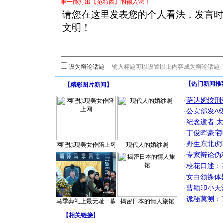
唯一能打出【范特西】的输入法！
设为辩论话题
【热门新闻推
【
精彩图片新闻
】
·
萨达姆绞刑
·
公安部发A
·
纪念逝者
太
·
丁俊晖豪宅
·
野生东北虎
网吧惊现美女作陪上网
现代人的婚纱照
·
专家辩论伪
·
校花口述：
·
女白领祼体
·
曹颖印小天
·
诡秘莫测：
马季葬礼上最无耻一幕
揭密日本的情人旅馆
【
相关链接
】