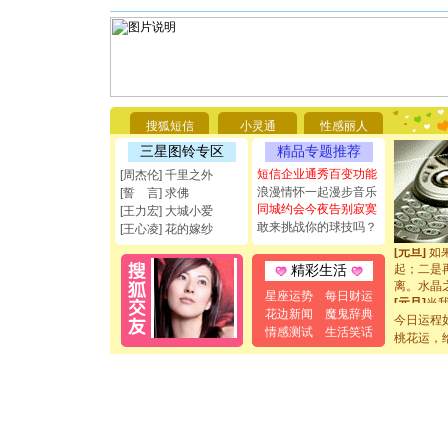
[圣诞节]
你太多，
要平安！
[圣诞节]
搜狐短信
小灵通
性感丽人
能正大光明
都要快乐噢
三星图铃专区
精品专题推荐
[圣诞节]
短信企业通秀百变功能
[周杰伦] 千里之外
如意,快乐
浪漫情怀一起漫步音乐
[誓 言] 求佛
[元旦]
看
同城约会今夜告别寂寞
[王力宏] 大城小爱
断电。爱
敢来挑战你的球技吗？
[王心凌] 花的嫁纱
你是我专
[元旦]
如
起；二是
精彩生活
离。水晶
星座运势
每日财运
[元旦]
当
花边新闻
魔鬼辞典
泣，这痛
今日运程
卖了。水
情感测试
生活笑话
桃花运，
[春节]
风
颜！冬去
道一声平
[春节]
传
片叶子是
送你一棵