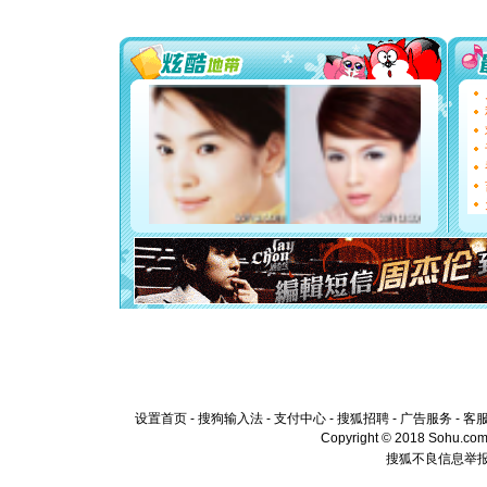
[圣诞节]
你太多，
要平安！
[圣诞节]
能正大光明
都要快乐噢
[圣诞节]
如意,快乐
[元旦]
看
断电。爱
你是我专
[元旦]
如
起；二是
离。水晶
[元旦]
当
泣，这痛
卖了。水
[春节]
风
颜！冬去
道一声平
[春节]
传
片叶子是
送你一棵
设置首页
-
搜狗输入法
-
支付中心
-
搜狐招聘
-
广告服务
-
客
Copyright © 2018 Sohu.com I
搜狐不良信息举