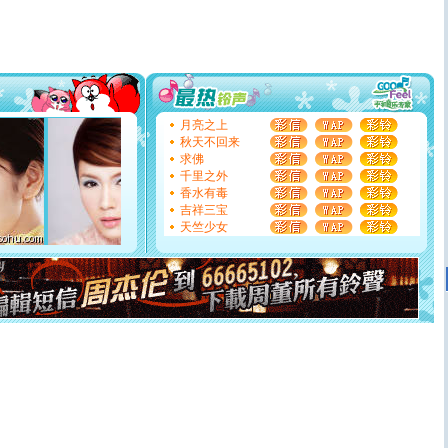
道一声平安！新年吉祥万事如愿
[春节]
传说薰衣草有四片叶子：第一片叶子是信仰，第二
片叶子是希望，第三片叶子是爱情，第四片叶子是幸运。
送你一棵薰衣草，愿你新年快乐！
[圣诞节]
圣诞节到了，想想没什么送给你的，又不打算给
你太多，只有给你五千万：千万快乐！千万要健康！千万
要平安！千万要知足！千万不要忘记我！
[圣诞节]
不只这样的日子才会想起你,而是这样的日子才
月亮之上
能正大光明地骚扰你,告诉你,圣诞要快乐!新年要快乐!天天
秋天不回来
都要快乐噢!
求佛
[圣诞节]
奉上一颗祝福的心,在这个特别的日子里,愿幸福,
千里之外
如意,快乐,鲜花,一切美好的祝愿与你同在.圣诞快乐!
香水有毒
[元旦]
看到你我会触电；看不到你我要充电；没有你我会
吉祥三宝
断电。爱你是我职业，想你是我事业，抱你是我特长，吻
天竺少女
你是我专业！水晶之恋祝你新年快乐
[元旦]
如果上天让我许三个愿望，一是今生今世和你在一
起；二是再生再世和你在一起；三是三生三世和你不再分
离。水晶之恋祝你新年快乐
[元旦]
当我狠下心扭头离去那一刻，你在我身后无助地哭
泣，这痛楚让我明白我多么爱你。我转身抱住你：这猪不
卖了。水晶之恋祝你新年快乐。
[春节]
风柔雨润好月圆，半岛铁盒伴身边，每日尽显开心
颜！冬去春来似水如烟，劳碌人生需尽欢！听一曲轻歌，
道一声平安！新年吉祥万事如愿
[春节]
传说薰衣草有四片叶子：第一片叶子是信仰，第二
片叶子是希望，第三片叶子是爱情，第四片叶子是幸运。
送你一棵薰衣草，愿你新年快乐！