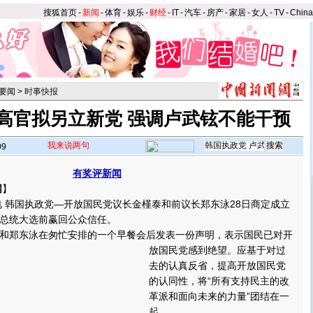
搜狐首页
-
新闻
-
体育
-
娱乐
-
财经
-
IT
-
汽车
-
房产
-
家居
-
女人
-
TV
-
Chin
要闻
>
时事快报
高官拟另立新党 强调卢武铉不能干预
我来说两句
09
有奖评新闻
网
】
 韩国执政党—开放国民党议长金槿泰和前议长郑东泳28日商定成立
总统大选前赢回公众信任。
郑东泳在匆忙安排的一个早餐会后发表一份声明，表示国民已对开
放国民党感到绝望。
应基于对过
去的认真反省，提高开放国民党
的认同性，将“所有支持民主的改
革派和面向未来的力量”团结在一
起。