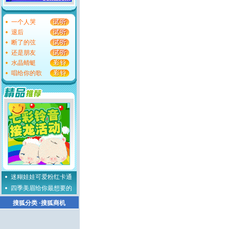
一个人哭
退后
断了的弦
还是朋友
水晶蜻蜓
唱给你的歌
迷糊娃娃可爱粉红卡通
四季美眉给你最想要的
搜狐分类
·
搜狐商机