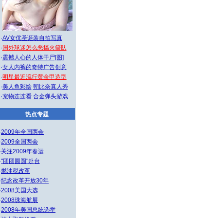
·
AV女优圣诞装自拍写真
·
国外球迷怎么恶搞火箭队
·
震撼人心的人体干尸[图]
·
女人内裤的奇特广告创意
·
明星最近流行黄金甲造型
·
美人鱼彩绘
朝比奈真人秀
·
宠物连连看
合金弹头游戏
热点专题
·
2009年全国两会
·
2009全国两会
·
关注2009年春运
·
"团团圆圆"赴台
·
燃油税改革
·
纪念改革开放30年
·
2008美国大选
·
2008珠海航展
·
2008年美国总统选举