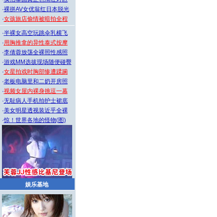
·
裸拼AV女优翁红日本脱光
·
女孩旅店偷情被暗拍全程
·
半裸女高空玩跳伞乳横飞
·
用胸推拿的异性泰式按摩
·
李倩蓉放荡全裸照性感照
·
游戏MM选拔现场随便碰臀
·
女星拍戏时胸部惨遭蹂躏
·
老板电脑里和二奶开房照
·
视频女屋内裸身挑逗一幕
·
无耻病人手机拍护士裙底
·
美女明星透视装近乎全裸
·
惊！世界各地的怪物(图)
娱乐基地