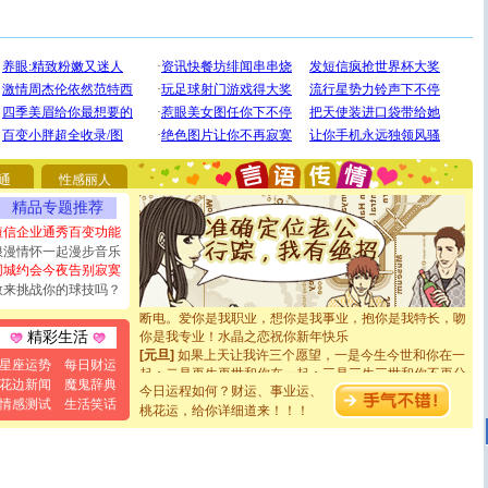
[圣诞节]
圣诞节到了，想想没什么送给你的，又不打算给
你太多，只有给你五千万：千万快乐！千万要健康！千万
要平安！千万要知足！千万不要忘记我！
通
性感丽人
[圣诞节]
不只这样的日子才会想起你,而是这样的日子才
精品专题推荐
能正大光明地骚扰你,告诉你,圣诞要快乐!新年要快乐!天天
短信企业通秀百变功能
都要快乐噢!
浪漫情怀一起漫步音乐
[圣诞节]
奉上一颗祝福的心,在这个特别的日子里,愿幸福,
同城约会今夜告别寂寞
如意,快乐,鲜花,一切美好的祝愿与你同在.圣诞快乐!
[元旦]
看到你我会触电；看不到你我要充电；没有你我会
敢来挑战你的球技吗？
断电。爱你是我职业，想你是我事业，抱你是我特长，吻
你是我专业！水晶之恋祝你新年快乐
精彩生活
[元旦]
如果上天让我许三个愿望，一是今生今世和你在一
起；二是再生再世和你在一起；三是三生三世和你不再分
星座运势
每日财运
离。水晶之恋祝你新年快乐
花边新闻
魔鬼辞典
今日运程如何？财运、事业运、
[元旦]
当我狠下心扭头离去那一刻，你在我身后无助地哭
情感测试
生活笑话
桃花运，给你详细道来！！！
泣，这痛楚让我明白我多么爱你。我转身抱住你：这猪不
卖了。水晶之恋祝你新年快乐。
[春节]
风柔雨润好月圆，半岛铁盒伴身边，每日尽显开心
颜！冬去春来似水如烟，劳碌人生需尽欢！听一曲轻歌，