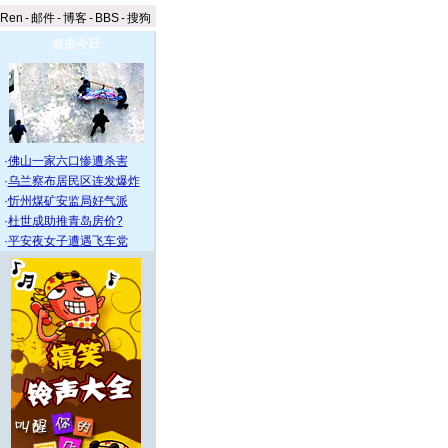
aRen
-
邮件
-
博客
-
BBS
-
搜狗
点击今日
·
佛山一家六口惨遭杀害
·
乌兰察布居民区连发爆炸
·
忻州煤矿安监局好气派
·
杜世成助推青岛房价?
·
平安夜女子遭遇飞车党