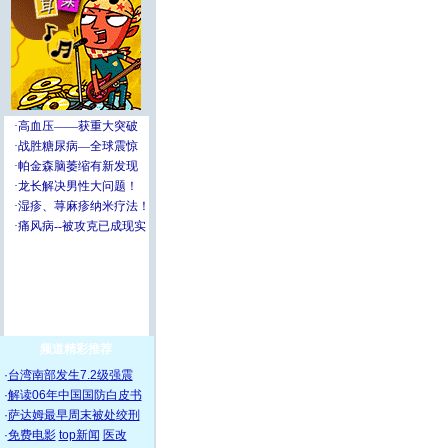
频道精彩推荐
·
台湾南部发生7.2级强震
·
解读06年中国国防白皮书
·
萨达姆最早周末被处绞刑
·
免费电影
top新闻
医改