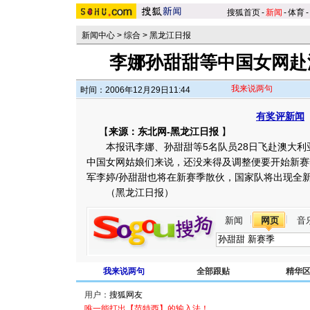
搜狐首页
-
新闻
-
体育
-
新闻中心
>
综合
>
黑龙江日报
李娜孙甜甜等中国女网赴
我来说两句
时间：2006年12月29日11:44
有奖评新闻
【
来源：东北网-黑龙江日报
】
本报讯李娜、孙甜甜等5名队员28日飞赴澳大利
中国女网姑娘们来说，还没来得及调整便要开始新赛
军李婷/孙甜甜也将在新赛季散伙，国家队将出现全新
（黑龙江日报）
新闻
网页
音
我来说两句
全部跟贴
精华
用户：
唯一能打出【范特西】的输入法！