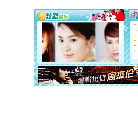
送你一棵
[圣诞节]
你太多，
要平安！
[圣诞节]
能正大光明
都要快乐噢
[圣诞节]
如意,快乐
[元旦]
看
断电。爱
你是我专
[元旦]
如
起；二是
离。水晶
[元旦]
当
泣，这痛
卖了。水
[春节]
风
颜！冬去
道一声平
[春节]
传
片叶子是
送你一棵