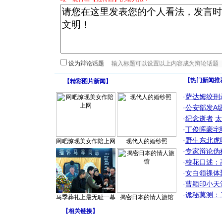
设为辩论话题
【热门新闻推
【
精彩图片新闻
】
·
萨达姆绞刑
·
公安部发A
·
纪念逝者
太
·
丁俊晖豪宅
·
野生东北虎
网吧惊现美女作陪上网
现代人的婚纱照
·
专家辩论伪
·
校花口述：
·
女白领祼体
·
曹颖印小天
·
诡秘莫测：
马季葬礼上最无耻一幕
揭密日本的情人旅馆
【
相关链接
】