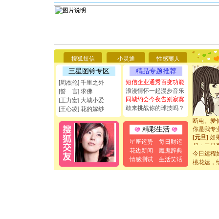
[圣诞节]
你太多，
搜狐短信
小灵通
性感丽人
要平安！
[圣诞节]
三星图铃专区
精品专题推荐
能正大光明
短信企业通秀百变功能
[周杰伦] 千里之外
都要快乐噢
浪漫情怀一起漫步音乐
[誓 言] 求佛
[圣诞节]
同城约会今夜告别寂寞
[王力宏] 大城小爱
如意,快乐
敢来挑战你的球技吗？
[王心凌] 花的嫁纱
[元旦]
看
断电。爱
你是我专
精彩生活
[元旦]
如
星座运势
每日财运
起；二是
花边新闻
魔鬼辞典
离。水晶
今日运程
[元旦]
当
情感测试
生活笑话
桃花运，
泣，这痛
卖了。水
[春节]
风
颜！冬去
道一声平
[春节]
传
片叶子是