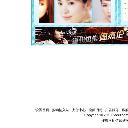
[圣诞节]
如意,快乐
[元旦]
看
断电。爱
你是我专
[元旦]
如
起；二是
离。水晶
[元旦]
当
泣，这痛
卖了。水
[春节]
风
颜！冬去
道一声平
[春节]
传
片叶子是
送你一棵
设置首页
-
搜狗输入法
-
支付中心
-
搜狐招聘
-
广告服务
-
客
Copyright © 2018 Sohu.com I
搜狐不良信息举