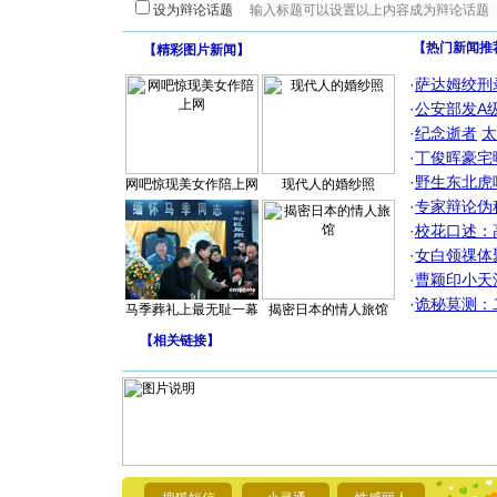
设为辩论话题
【热门新闻推
【
精彩图片新闻
】
·
萨达姆绞刑
·
公安部发A
·
纪念逝者
太
·
丁俊晖豪宅
·
野生东北虎
网吧惊现美女作陪上网
现代人的婚纱照
·
专家辩论伪
·
校花口述：
·
女白领祼体
·
曹颖印小天
·
诡秘莫测：
马季葬礼上最无耻一幕
揭密日本的情人旅馆
【
相关链接
】
[圣诞节]
你太多，
要平安！