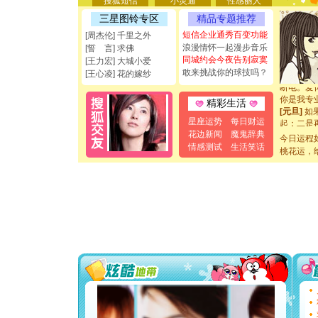
搜狐短信
小灵通
性感丽人
[圣诞节]
三星图铃专区
精品专题推荐
能正大光明
短信企业通秀百变功能
[周杰伦] 千里之外
都要快乐噢
浪漫情怀一起漫步音乐
[圣诞节]
[誓 言] 求佛
同城约会今夜告别寂寞
如意,快乐
[王力宏] 大城小爱
[元旦]
看
敢来挑战你的球技吗？
[王心凌] 花的嫁纱
断电。爱
你是我专
精彩生活
[元旦]
如
起；二是
星座运势
每日财运
离。水晶
花边新闻
魔鬼辞典
今日运程
[元旦]
当
情感测试
生活笑话
桃花运，
泣，这痛
卖了。水
[春节]
风
颜！冬去
道一声平
[春节]
传
片叶子是
送你一棵
[圣诞节]
你太多，
要平安！
[圣诞节]
能正大光明
都要快乐噢