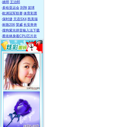
·
姚明
王治郅
·
多哈亚运会
刘翔
篮球
·
欧洲冠军联赛
体育彩票
·
保时捷
天语SX4
凯美瑞
·
标致206
荣威
长安奔奔
·
搜狗紫光拼音输入法下载
·
蔡依林身着CPU芯片衣