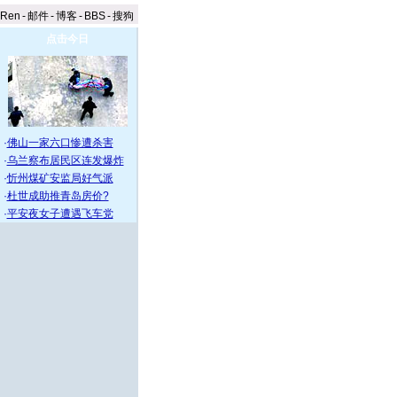
aRen
-
邮件
-
博客
-
BBS
-
搜狗
点击今日
·
佛山一家六口惨遭杀害
·
乌兰察布居民区连发爆炸
·
忻州煤矿安监局好气派
·
杜世成助推青岛房价?
·
平安夜女子遭遇飞车党