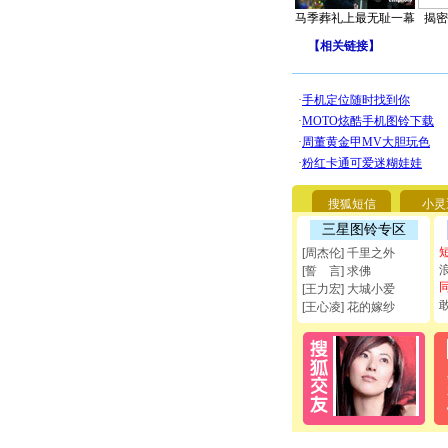
马季葬礼上最无耻一幕
揭密
【
相关链接
】
搜狐短信
小灵
三星图铃专区
[周杰伦] 千里之外
[誓 言] 求佛
[王力宏] 大城小爱
[王心凌] 花的嫁纱