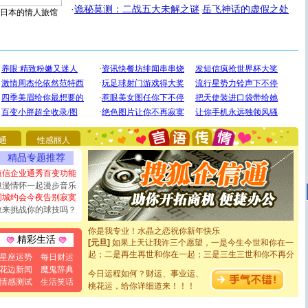
·
诡秘莫测：二战五大未解之谜
岳飞神话的虚假之处
日本的情人旅馆
[圣诞节]
圣诞节到了，想想没什么送给你的，又不打算给
你太多，只有给你五千万：千万快乐！千万要健康！千万
要平安！千万要知足！千万不要忘记我！
通
性感丽人
[圣诞节]
不只这样的日子才会想起你,而是这样的日子才
能正大光明地骚扰你,告诉你,圣诞要快乐!新年要快乐!天天
精品专题推荐
都要快乐噢!
短信企业通秀百变功能
[圣诞节]
奉上一颗祝福的心,在这个特别的日子里,愿幸福,
浪漫情怀一起漫步音乐
如意,快乐,鲜花,一切美好的祝愿与你同在.圣诞快乐!
同城约会今夜告别寂寞
[元旦]
看到你我会触电；看不到你我要充电；没有你我会
敢来挑战你的球技吗？
断电。爱你是我职业，想你是我事业，抱你是我特长，吻
你是我专业！水晶之恋祝你新年快乐
[元旦]
如果上天让我许三个愿望，一是今生今世和你在一
精彩生活
起；二是再生再世和你在一起；三是三生三世和你不再分
星座运势
每日财运
离。水晶之恋祝你新年快乐
花边新闻
魔鬼辞典
[元旦]
当我狠下心扭头离去那一刻，你在我身后无助地哭
今日运程如何？财运、事业运、
情感测试
生活笑话
泣，这痛楚让我明白我多么爱你。我转身抱住你：这猪不
桃花运，给你详细道来！！！
卖了。水晶之恋祝你新年快乐。
[春节]
风柔雨润好月圆，半岛铁盒伴身边，每日尽显开心