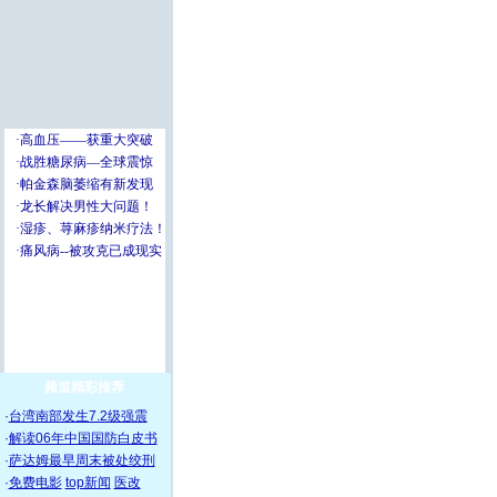
频道精彩推荐
·
台湾南部发生7.2级强震
·
解读06年中国国防白皮书
·
萨达姆最早周末被处绞刑
·
免费电影
top新闻
医改