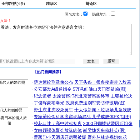
全部跟贴
(4条)
精华区
辩论区
匿名发表：
隐藏地址：
入法！
【热门新闻推荐】
·
萨达姆绞刑录像公布
天下头条：很多秘密带入坟墓
·
公安部发A级通缉令 5万悬红佛山灭门案疑凶(图)
·
纪念逝者
太原警察打死北京警察案终审 主犯被枪决
·
丁俊晖豪宅曝光 政府免费送别墅安防弹玻璃(图)
·
野生东北虎咬死黄牛
十大假新闻：垃圾场儿童残肢
代人的婚纱照
·
专家辩论伪科学废留现场混乱 几乎成肢体PK(组图)
·
校花口述：高中时献初夜
2000只蝴蝶贴爱因斯坦像
·
女白领祼体聚会放纵肉体
尚雯婕客串穆桂英(图)
·
曹颖印小天酒店开房照被爆
野外丛林赤裸姐妹花