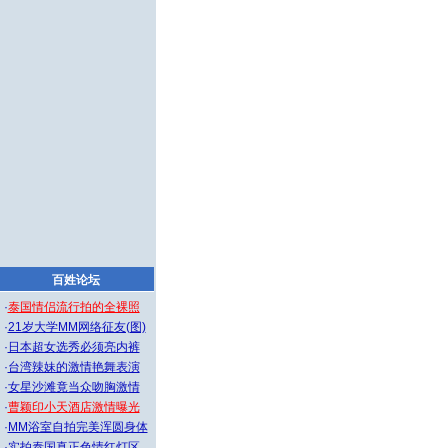
百姓论坛
·
泰国情侣流行拍的全裸照
·
21岁大学MM网络征友(图)
·
日本超女选秀必须亮内裤
·
台湾辣妹的激情艳舞表演
·
女星沙滩竟当众吻胸激情
·
曹颖印小天酒店激情曝光
·
MM浴室自拍完美浑圆身体
·
实拍泰国真正色情红灯区