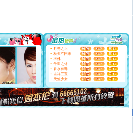
颜！冬去春来似水如烟，劳碌人生需尽欢！听一曲轻歌，
道一声平安！新年吉祥万事如愿
[春节]
传说薰衣草有四片叶子：第一片叶子是信仰，第二
片叶子是希望，第三片叶子是爱情，第四片叶子是幸运。
送你一棵薰衣草，愿你新年快乐！
[圣诞节]
圣诞节到了，想想没什么送给你的，又不打算给
你太多，只有给你五千万：千万快乐！千万要健康！千万
要平安！千万要知足！千万不要忘记我！
[圣诞节]
不只这样的日子才会想起你,而是这样的日子才
月亮之上
能正大光明地骚扰你,告诉你,圣诞要快乐!新年要快乐!天天
秋天不回来
都要快乐噢!
求佛
[圣诞节]
奉上一颗祝福的心,在这个特别的日子里,愿幸福,
千里之外
如意,快乐,鲜花,一切美好的祝愿与你同在.圣诞快乐!
香水有毒
[元旦]
看到你我会触电；看不到你我要充电；没有你我会
吉祥三宝
断电。爱你是我职业，想你是我事业，抱你是我特长，吻
天竺少女
你是我专业！水晶之恋祝你新年快乐
[元旦]
如果上天让我许三个愿望，一是今生今世和你在一
起；二是再生再世和你在一起；三是三生三世和你不再分
离。水晶之恋祝你新年快乐
[元旦]
当我狠下心扭头离去那一刻，你在我身后无助地哭
泣，这痛楚让我明白我多么爱你。我转身抱住你：这猪不
卖了。水晶之恋祝你新年快乐。
[春节]
风柔雨润好月圆，半岛铁盒伴身边，每日尽显开心
颜！冬去春来似水如烟，劳碌人生需尽欢！听一曲轻歌，
道一声平安！新年吉祥万事如愿
[春节]
传说薰衣草有四片叶子：第一片叶子是信仰，第二