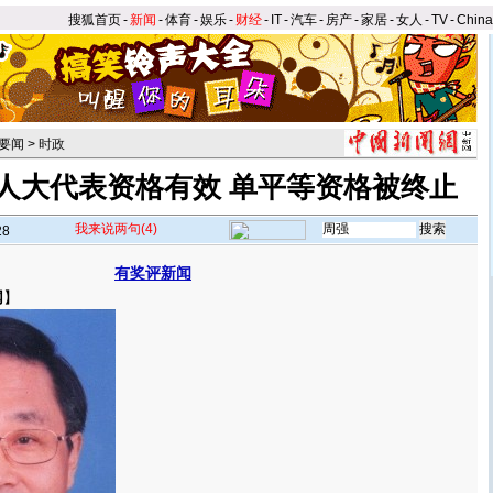
搜狐首页
-
新闻
-
体育
-
娱乐
-
财经
-
IT
-
汽车
-
房产
-
家居
-
女人
-
TV
-
Chin
要闻
>
时政
人大代表资格有效 单平等资格被终止
我来说两句
(4)
28
有奖评新闻
网
】