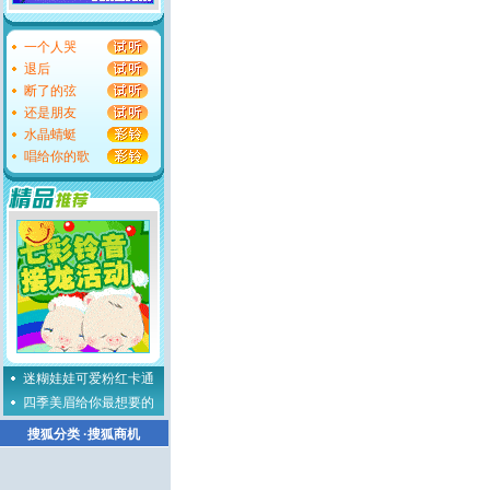
一个人哭
退后
断了的弦
还是朋友
水晶蜻蜓
唱给你的歌
迷糊娃娃可爱粉红卡通
四季美眉给你最想要的
搜狐分类
·
搜狐商机