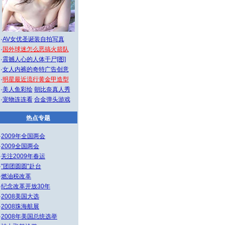
·
AV女优圣诞装自拍写真
·
国外球迷怎么恶搞火箭队
·
震撼人心的人体干尸[图]
·
女人内裤的奇特广告创意
·
明星最近流行黄金甲造型
·
美人鱼彩绘
朝比奈真人秀
·
宠物连连看
合金弹头游戏
热点专题
·
2009年全国两会
·
2009全国两会
·
关注2009年春运
·
"团团圆圆"赴台
·
燃油税改革
·
纪念改革开放30年
·
2008美国大选
·
2008珠海航展
·
2008年美国总统选举