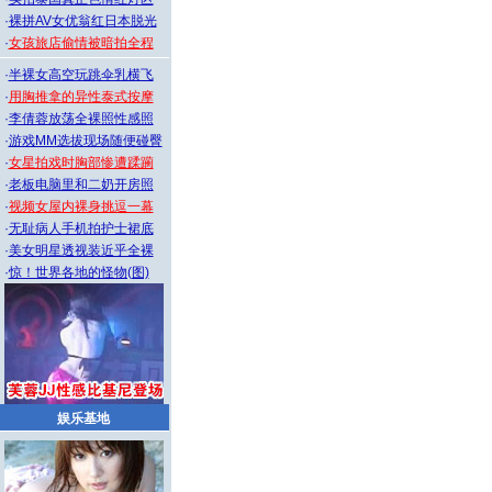
·
裸拼AV女优翁红日本脱光
·
女孩旅店偷情被暗拍全程
·
半裸女高空玩跳伞乳横飞
·
用胸推拿的异性泰式按摩
·
李倩蓉放荡全裸照性感照
·
游戏MM选拔现场随便碰臀
·
女星拍戏时胸部惨遭蹂躏
·
老板电脑里和二奶开房照
·
视频女屋内裸身挑逗一幕
·
无耻病人手机拍护士裙底
·
美女明星透视装近乎全裸
·
惊！世界各地的怪物(图)
娱乐基地