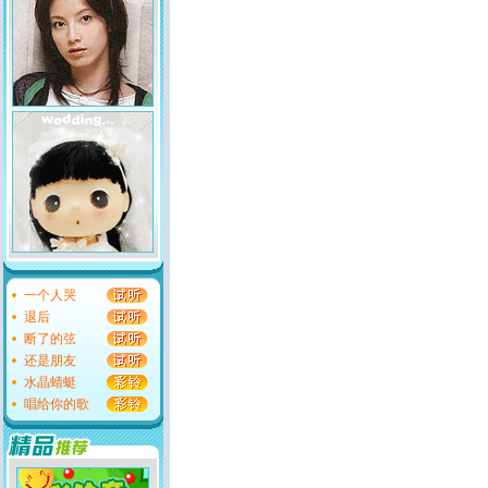
一个人哭
退后
断了的弦
还是朋友
水晶蜻蜓
唱给你的歌