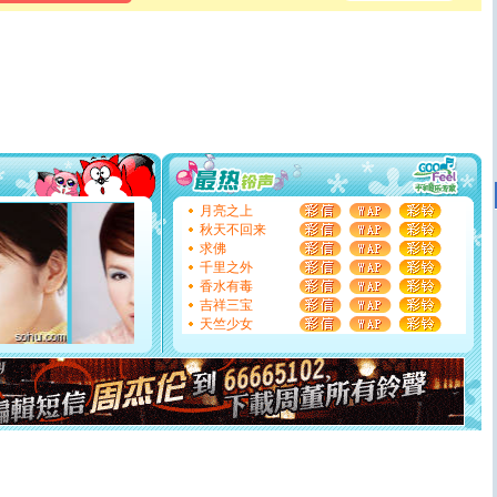
泣，这痛楚让我明白我多么爱你。我转身抱住你：这猪不
卖了。水晶之恋祝你新年快乐。
[春节]
风柔雨润好月圆，半岛铁盒伴身边，每日尽显开心
颜！冬去春来似水如烟，劳碌人生需尽欢！听一曲轻歌，
道一声平安！新年吉祥万事如愿
[春节]
传说薰衣草有四片叶子：第一片叶子是信仰，第二
片叶子是希望，第三片叶子是爱情，第四片叶子是幸运。
送你一棵薰衣草，愿你新年快乐！
[圣诞节]
圣诞节到了，想想没什么送给你的，又不打算给
你太多，只有给你五千万：千万快乐！千万要健康！千万
要平安！千万要知足！千万不要忘记我！
月亮之上
[圣诞节]
不只这样的日子才会想起你,而是这样的日子才
秋天不回来
能正大光明地骚扰你,告诉你,圣诞要快乐!新年要快乐!天天
求佛
都要快乐噢!
千里之外
[圣诞节]
奉上一颗祝福的心,在这个特别的日子里,愿幸福,
香水有毒
如意,快乐,鲜花,一切美好的祝愿与你同在.圣诞快乐!
吉祥三宝
[元旦]
看到你我会触电；看不到你我要充电；没有你我会
天竺少女
断电。爱你是我职业，想你是我事业，抱你是我特长，吻
你是我专业！水晶之恋祝你新年快乐
[元旦]
如果上天让我许三个愿望，一是今生今世和你在一
起；二是再生再世和你在一起；三是三生三世和你不再分
离。水晶之恋祝你新年快乐
[元旦]
当我狠下心扭头离去那一刻，你在我身后无助地哭
泣，这痛楚让我明白我多么爱你。我转身抱住你：这猪不
卖了。水晶之恋祝你新年快乐。
[春节]
风柔雨润好月圆，半岛铁盒伴身边，每日尽显开心