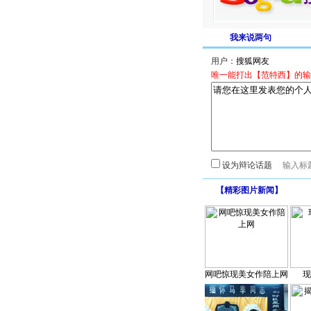
我来说两句
用户：
唯一能打出【范特西】的输
设为辩论话题
【
精彩图片新闻
】
网吧惊现美女作陪上网
现