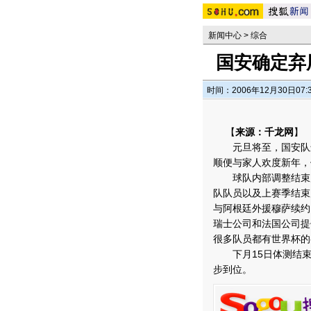
新闻中心
>
综合
国安确定弃
时间：2006年12月30日07:
【
来源：千龙网
】
元旦将至，国安队进
顺便与家人欢度新年，
球队内部调整结束后
队队员以及上赛季结束
与阿根廷外援穆萨续约
瑞士公司和法国公司提
很多队员都有世界杯的
下月15日体测结束
步到位。