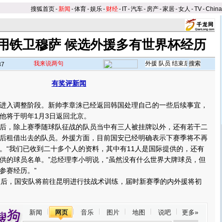
搜狐首页
-
新闻
-
体育
-
娱乐
-
财经
-
IT
-
汽车
-
房产
-
家居
-
女人
-
TV
-
Chin
用铁卫穆萨 候选外援多有世界杯经历
我来说两句
37
有奖评新闻
入调整阶段。新帅李章洙已经返回韩国处理自己的一些后续事宜，
他将于明年1月3日返回北京。
，除上赛季随球队征战的队员当中有三人被挂牌以外，还有若干二
后租借出去的队员。
外援方面，目前国安已经明确表示下赛季将不再
。“我们已收到二十多个人的资料，其中有11人是国际提供的，还有
供的球员名单。”总经理李小明说，“虽然没有什么世界大牌球员，但
参赛经历。”
后，国安队将前往昆明进行技战术训练，届时新赛季的内外援将初
新闻
网页
音乐
图片
地图
说吧
更多»