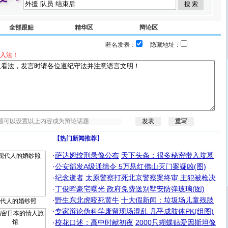
全部跟贴
精华区
辩论区
匿名发表：
隐藏地址：
入法！
【热门新闻推荐】
·
萨达姆绞刑录像公布
天下头条：很多秘密带入坟墓
·
公安部发A级通缉令 5万悬红佛山灭门案疑凶(图)
·
纪念逝者
太原警察打死北京警察案终审 主犯被枪决
·
丁俊晖豪宅曝光 政府免费送别墅安防弹玻璃(图)
·
野生东北虎咬死黄牛
十大假新闻：垃圾场儿童残肢
代人的婚纱照
·
专家辩论伪科学废留现场混乱 几乎成肢体PK(组图)
·
校花口述：高中时献初夜
2000只蝴蝶贴爱因斯坦像