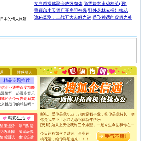
·
女白领祼体聚会放纵肉体
尚雯婕客串穆桂英(图)
·
曹颖印小天酒店开房照被爆
野外丛林赤裸姐妹花
·
诡秘莫测：二战五大未解之谜
岳飞神话的虚假之处
日本的情人旅馆
[圣诞节]
圣诞节到了，想想没什么送给你的，又不打算给
你太多，只有给你五千万：千万快乐！千万要健康！千万
通
性感丽人
要平安！千万要知足！千万不要忘记我！
[圣诞节]
不只这样的日子才会想起你,而是这样的日子才
精品专题推荐
能正大光明地骚扰你,告诉你,圣诞要快乐!新年要快乐!天天
短信企业通秀百变功能
都要快乐噢!
浪漫情怀一起漫步音乐
[圣诞节]
奉上一颗祝福的心,在这个特别的日子里,愿幸福,
同城约会今夜告别寂寞
如意,快乐,鲜花,一切美好的祝愿与你同在.圣诞快乐!
敢来挑战你的球技吗？
[元旦]
看到你我会触电；看不到你我要充电；没有你我会
断电。爱你是我职业，想你是我事业，抱你是我特长，吻
你是我专业！水晶之恋祝你新年快乐
精彩生活
[元旦]
如果上天让我许三个愿望，一是今生今世和你在一
星座运势
每日财运
起；二是再生再世和你在一起；三是三生三世和你不再分
花边新闻
魔鬼辞典
离。水晶之恋祝你新年快乐
今日运程如何？财运、事业运、
情感测试
生活笑话
[元旦]
当我狠下心扭头离去那一刻，你在我身后无助地哭
桃花运，给你详细道来！！！