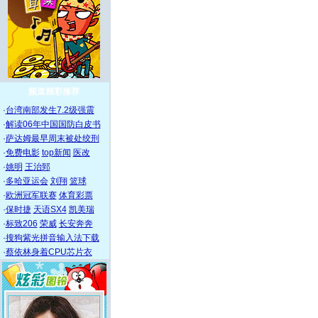
频道精彩推荐
·
台湾南部发生7.2级强震
·
解读06年中国国防白皮书
·
萨达姆最早周末被处绞刑
·
免费电影
top新闻
医改
·
姚明
王治郅
·
多哈亚运会
刘翔
篮球
·
欧洲冠军联赛
体育彩票
·
保时捷
天语SX4
凯美瑞
·
标致206
荣威
长安奔奔
·
搜狗紫光拼音输入法下载
·
蔡依林身着CPU芯片衣