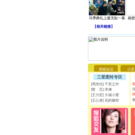
马季葬礼上最无耻一幕
揭密
【
相关链接
】
搜狐短信
小灵
三星图铃专区
[周杰伦] 千里之外
[誓 言] 求佛
[王力宏] 大城小爱
[王心凌] 花的嫁纱