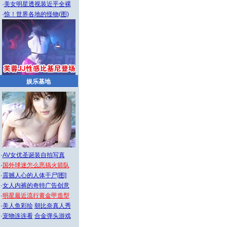
·
美女明星透视装近乎全裸
·
惊！世界各地的怪物(图)
娱乐基地
·
AV女优圣诞装自拍写真
·
国外球迷怎么恶搞火箭队
·
震撼人心的人体干尸[图]
·
女人内裤的奇特广告创意
·
明星最近流行黄金甲造型
·
美人鱼彩绘
朝比奈真人秀
·
宠物连连看
合金弹头游戏