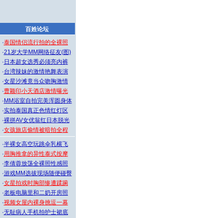
百姓论坛
·
泰国情侣流行拍的全裸照
·
21岁大学MM网络征友(图)
·
日本超女选秀必须亮内裤
·
台湾辣妹的激情艳舞表演
·
女星沙滩竟当众吻胸激情
·
曹颖印小天酒店激情曝光
·
MM浴室自拍完美浑圆身体
·
实拍泰国真正色情红灯区
·
裸拼AV女优翁红日本脱光
·
女孩旅店偷情被暗拍全程
·
半裸女高空玩跳伞乳横飞
·
用胸推拿的异性泰式按摩
·
李倩蓉放荡全裸照性感照
·
游戏MM选拔现场随便碰臀
·
女星拍戏时胸部惨遭蹂躏
·
老板电脑里和二奶开房照
·
视频女屋内裸身挑逗一幕
·
无耻病人手机拍护士裙底