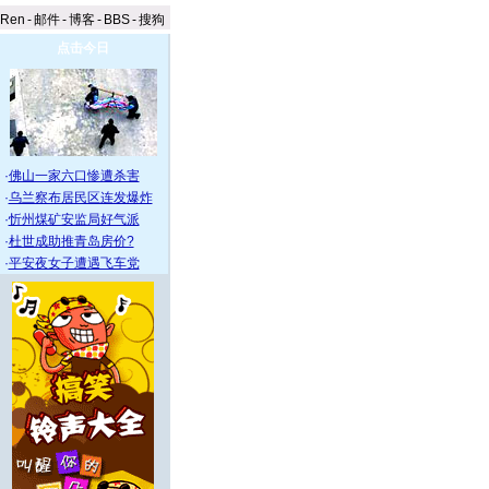
aRen
-
邮件
-
博客
-
BBS
-
搜狗
点击今日
·
佛山一家六口惨遭杀害
·
乌兰察布居民区连发爆炸
·
忻州煤矿安监局好气派
·
杜世成助推青岛房价?
·
平安夜女子遭遇飞车党