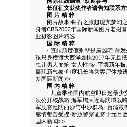
国际在线调查 ·欢迎参与
长征征文获奖作者请告知联系方
图 片 精 粹
图片故事:钻石之旅超现实梦幻之
身者CBS2006年国际新闻图片老挝
业摄影图片精选
国 际 精 粹
· 查尔斯度假别墅是座凶宅 曾发生
孩只身横渡大西洋最快2007年元旦
虫让男人变笨 女人性感· 平壤新年
展现新气象·印度机长将乘客尸体放
多国际新闻>>
国 内 精 粹
· 儿童乘坐国内航空即日起最少交3
次公开核战略 海军增大近海防域战
军舰将巡防西沙与中沙群岛· 台湾最
感情都曾受挫·新版警察证将于元旦
国内新闻>>