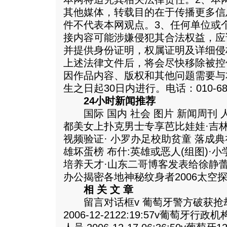
其他媒体，转载目的在于传播更多信
件不代表本网观点。3、任何单位或
接内容可能涉嫌侵犯其合法权益，应
并提供身份证明，权属证明及详细侵
上述法律文件后，将会尽快移除被控
因作品内容、版权和其他问题需要与
生之日起30日内进行。电话：010-688
24小时新闻推荐
国际 国内 社会 图片 新闻周刊 
都美女上扑克男士专享芭比娃娃·吉
视频验证· 小罗办足校助贫童 落成典礼
雄坏蛋榜 布什:英雄或恶人(组图)·
培养天才·山东二哥博客发表给徐静
办公揭密各地神秘纹身者2006太空
相 关 文 章
留言对话框v 葡萄牙警方破获抢
2006-12-2122:19:57v葡萄