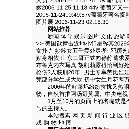
人员 2006-12-17 06:36:50v
嫩2006-11-25 11:18:44v 
2006-11-2400:49:57v葡萄
图片展 2006-11-23 02:16:30
网站推荐
新闻 体育 娱乐 图片 文化 旅游 教
>>·美国欲撞击近地小行星称其202
女扑克 妙龄女五千卖处尽孝· 邓颖芝
贴身相依·山东二哥正式向徐静蕾求爱 
布鲁克内衣写真 胡凯莉露得恰到好处
枪伤3人获刑20年· 男士专享芭比娃
莞部分学生成大款 初中女生月花两万
2006年的好莱坞纷纷扰扰又热闹
物，自然首推阿汤哥莫属。中央电视
1月至10月的页面上的名嘴就是
号的主持人。
本站搜索 网 页 新 闻 行 业 区 域 网 
戏 购 物 地 图