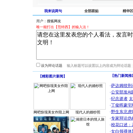
我来说两句
全部跟贴
精华
用户：
唯一能打出【范特西】的输入法！
设为辩论话题
【热门新闻推
【
精彩图片新闻
】
·
萨达姆绞刑
·
公安部发A
·
纪念逝者
太
·
丁俊晖豪宅
·
野生东北虎
网吧惊现美女作陪上网
现代人的婚纱照
·
专家辩论伪
·
校花口述：
·
女白领祼体