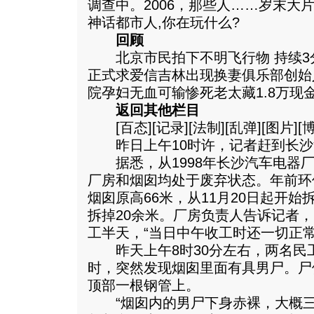
调查中。2006，那些人……岁末大片
神话都市人,你在玩什么?
回顾
北京市民拍下不明飞行物 持续3
正式求爱信吉林出现换妻俱乐部创始
院孕妇无血可输惨死老太藏1.8万现
返回其他栏目
[百态][记录][法制][乱弹][图片]
昨日上午10时许，记者赶到长沙
据悉，从1998年长沙汽车电器厂
厂房和烟囱均处于废弃状态。年前环
烟囱原高66米，从11月20日起开
拆掉20余米。厂房负责人告诉记者
工半天，“当日中午收工时还一切正常
昨天上午8时30分左右，两名民
时，突然发现烟囱里面有具男尸。尸
顶部一根钢管上。
“烟囱内的男尸下身赤裸，大概三