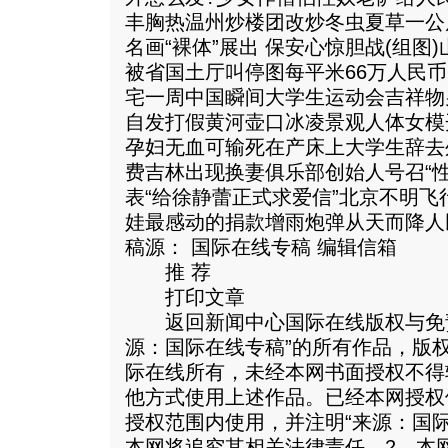
丰胸热温州炒楼团改炒冬虫夏草一公斤
名画“裸体”展出 保安心惊胆战(组图
被省国土厅叫停图每平米66万人民
宅一周中国瞬间大学生运动会吉祥物
自发打假黄河壶口冰凌景观人体女模
孕妇无血可输死在产床上大学生辞去
费吉林出现换妻俱乐部创始人号召“
表“给徐静蕾正式求爱信”北京不明
娃最感动的捐款增雨炮弹从天而降人
稿源： 国际在线专稿 编辑信箱
推 荐
打印文章
返回新闻中心国际在线版权与免责
源：国际在线专稿”的所有作品，版
际在线所有，未经本网书面授权不得
他方式使用上述作品。已经本网授权
授权范围内使用，并注明“来源：国
本网将追究其相关法律责任。2、本