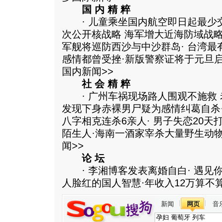
国 内 精 粹
· 儿童乘坐国内航空即日起最少交3
次公开核战略 海军增大近海防域战
军舰将巡防西沙与中沙群岛· 台湾最
感情都曾受挫·新版警察证将于元旦
国内新闻>>
社 会 精 粹
· 广州车祸现场路人围观不施救 老
发现下身赤裸男尸疑为感情纠葛自杀
八字相克连杀6亲人· 男子失恋20天打
陌生人·海南一酒家宰杀大量野生动
闻>>
论 坛
· 李湘博客发表离婚自白· 遇见你
人脸红的国人智慧·年收入12万算不
新闻
网页
音