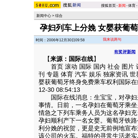
搜狐首页
-
新闻
-
体育
-
新闻中心
>
综合
孕妇列车上分娩 女婴获葡
我来说两句
时间：2006年12月30日09:58
有奖评新闻
【
来源：国际在线
】
首页 滚动 国际 国内 社会 图片 
刊 专题 体育 汽车 娱乐 独家资讯
婴获葡萄牙终身免费乘车权利国际在线 www.c
12-30 08:54:13
国际在线消息：生宝宝，对孕妇
事情。
日前，一名孕妇在葡萄牙乘坐
情急之下列车乘务人员为这名孕妇充
孕妇顺利产下一名女婴。葡萄牙铁路
利分娩的祝贺，更是史无前例地宣布
该公司的火车。福特的寻常生活老实