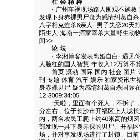
社 会 精 粹
· 广州车祸现场路人围观不施救 老
发现下身赤裸男尸疑为感情纠葛自杀
八字相克连杀6亲人· 男子失恋20天打
陌生人·海南一酒家宰杀大量野生动
闻>>
论 坛
· 李湘博客发表离婚自白· 遇见
人脸红的国人智慧·年收入12万算不
首页 滚动 国际 国内 社会 图片 
刊 专题 体育 汽车 娱乐 独家资讯
身赤裸男尸 疑为感情纠葛自杀国际在线 www.
12-3009:34:05
“天啦，里面有个死人，不拆了，不
分左右，位于长沙市开福区上大垅长
内，两名农民工爬上约40米高的烟
部发现一具下身赤裸的男尸。开福区
场，并对事发现场进行了封锁。目前