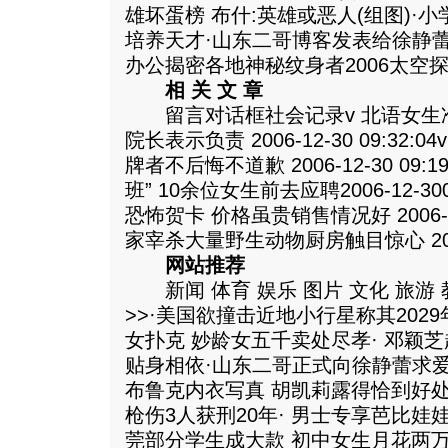
雄坏蛋榜 布什:英雄或恶人(组图)·
培养天才·山东二哥博客发表给徐静
办公揭密各地神秘纹身者2006太空
相 关 文 章
留言对话框社会记录v 北语女生
院长表示负责 2006-12-30 09:3
牌者不后悔不道歉 2006-12-30 09:
班” 10余位女生前去应聘2006-12-30
恐怖贺卡 价格虽贵销售情况好 2006-12
家宰杀大量野生动物厨房触目惊心 2006-1
网站推荐
新闻 体育 娱乐 图片 文化 旅游 教
>>·美国欲撞击近地小行星称其202
女扑克 妙龄女五千卖处尽孝· 邓颖芝
贴身相依·山东二哥正式向徐静蕾求爱 
布鲁克内衣写真 胡凯莉露得恰到好处
枪伤3人获刑20年· 男士专享芭比娃
莞部分学生成大款 初中女生月花两万