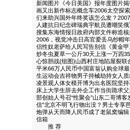
新闻图片《今日美国》报年度图片揭
画又出新作标志概念车2006太空探
们来助兴国外年终奖该怎么发？200
人建抗日纪念碑瑞典宇航员遭嘲笑俄
搜集东海情报日政府内部文件称造核
2006，视觉冲击日高官爱丢乌纱帽
侣性奴老萨给人民写告别信《黄金甲
炒冬虫夏草一公斤30天上涨一万四35
心惊胆战(组图)山西村庄地陷屋裂
平米66万人民币中国富翁认购全球
生运动会吉祥物男子持械劫持女人质
凌景观人体女模开博为出名医院坚持
床上大学生辞去外企工作当街跪求父
部创始人号召“性聚会”山东二哥博客
信”北京不明飞行物出没？男士专享
炮弹从天而降人民币成了老鼠窝编辑
信箱
推 荐