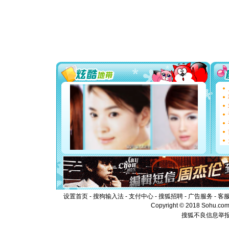
[春节]
风
颜！冬去
道一声平
[春节]
传
片叶子是
送你一棵
[圣诞节]
你太多，
要平安！
[圣诞节]
能正大光明
都要快乐噢
[圣诞节]
如意,快乐
[元旦]
看
断电。爱
你是我专
[元旦]
如
起；二是
离。水晶
[元旦]
当
泣，这痛
卖了。水
设置首页
-
搜狗输入法
-
支付中心
-
搜狐招聘
-
广告服务
-
客
[春节]
风
Copyright © 2018 Sohu.com I
颜！冬去
搜狐不良信息举
道一声平