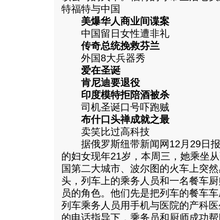
特福特与中国
美爆华人商业间谍案
中国留日女性遭非礼
传奇总统挽救芬兰
外国8大兵器秀
爱在圣诞
肯尼迪要退役
印度模特拒陪酒被杀
司机圣诞口号吓跑贼
布什口头禅成就之最
卖笑比过高科技
据俄罗斯纽带新闻网12月29日报
的妇女现年21岁，本周三，她乘坐
国第二大城市、波尔图的火车上突然
头，列车上的乘务人员和一名餐车厨
员的角色。他们先是把列车的餐车车
列车乘务人员用手机与医院的产科医
的电话指导下，乘务员和厨师成功帮