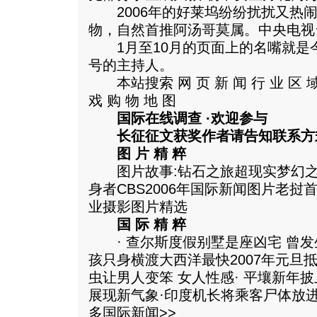
2006年的好莱坞纷纷扰扰又热闹
物，自然首推阿汤哥莫属。中央电视
1月至10月的页面上的名嘴就是
号的主持人。
本站搜索 网 页 新 闻 行 业 区 域 网 
戏 购 物 地 图
国际在线调查 ·欢迎参与
长征征文获奖作者请告知联系方
图 片 精 粹
图片故事:钻石之旅超现实梦幻之
身者CBS2006年国际新闻图片老挝
业摄影图片精选
国 际 精 粹
· 查尔斯度假别墅是座凶宅 曾发生
孩只身横渡大西洋最快2007年元旦
虫让男人变笨 女人性感· 平壤新年
展现新气象·印度机长将乘客尸体放
多国际新闻>>