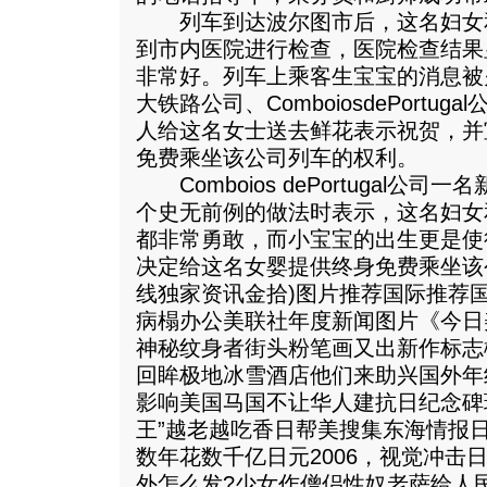
列车到达波尔图市后，这名妇女
到市内医院进行检查，医院检查结果
非常好。列车上乘客生宝宝的消息被
大铁路公司、ComboiosdePortu
人给这名女士送去鲜花表示祝贺，并
免费乘坐该公司列车的权利。
Comboios dePortugal公
个史无前例的做法时表示，这名妇女
都非常勇敢，而小宝宝的出生更是使
决定给这名女婴提供终身免费乘坐该
线独家资讯金拾)图片推荐国际推荐
病榻办公美联社年度新闻图片《今日
神秘纹身者街头粉笔画又出新作标志概
回眸极地冰雪酒店他们来助兴国外年终
影响美国马国不让华人建抗日纪念碑
王”越老越吃香日帮美搜集东海情报
数年花数千亿日元2006，视觉冲击
外怎么发?少女作僧侣性奴老萨给人