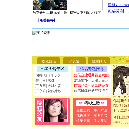
·
曹颖印小天
·
诡秘莫测：
马季葬礼上最无耻一幕
揭密日本的情人旅馆
【
相关链接
】
[圣诞节]
你太多，
要平安！
搜狐短信
小灵通
性感丽人
[圣诞节]
能正大光明
三星图铃专区
精品专题推荐
都要快乐噢
短信企业通秀百变功能
[周杰伦] 千里之外
[圣诞节]
浪漫情怀一起漫步音乐
[誓 言] 求佛
如意,快乐
同城约会今夜告别寂寞
[王力宏] 大城小爱
[元旦]
看
敢来挑战你的球技吗？
[王心凌] 花的嫁纱
断电。爱
你是我专
[元旦]
如
精彩生活
起；二是
星座运势
每日财运
离。水晶
花边新闻
魔鬼辞典
[元旦]
当
今日运程
情感测试
生活笑话
泣，这痛
桃花运，
卖了。水