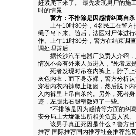
赶紧爬下来了。”最先发现男尸的施
时的情景。
警方：不排除是因感情纠葛自杀
上午10时30分，4名民工在警方
绳子吊下来。随后，法医对尸体进行
作。上午11时30分，警方在结束调
调处理善后。
据长沙汽车电器厂负责人介绍，
情况不会有外来人员进入，“死者应
死者发现时吊在内裤上，脖子上
灰色内衣，而下身赤裸，警方分析认
穿着内衣内裤爬上烟囱，然后脱下内
入内裤里上吊自杀的。另外，死者身
迹，左腿比右腿稍微短了一些。
“不排除是因为感情等方面的纠葛
安分局上大垅派出所相关负责人说。
该男子真正死因是什么？警方目
推荐 国际推荐国内推荐社会推荐施