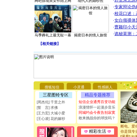
·
野生东北虎
网吧惊现美女作陪上网
现代人的婚纱照
·
专家辩论伪
·
校花口述：
·
女白领祼体
·
曹颖印小天
·
诡秘莫测：
马季葬礼上最无耻一幕
揭密日本的情人旅馆
【
相关链接
】
[圣诞节]
你太多，
搜狐短信
小灵通
性感丽人
要平安！
[圣诞节]
三星图铃专区
精品专题推荐
能正大光明
短信企业通秀百变功能
[周杰伦] 千里之外
都要快乐噢
浪漫情怀一起漫步音乐
[誓 言] 求佛
[圣诞节]
同城约会今夜告别寂寞
[王力宏] 大城小爱
如意,快乐
敢来挑战你的球技吗？
[王心凌] 花的嫁纱
[元旦]
看
断电。爱
你是我专
精彩生活
[元旦]
如