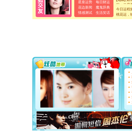
星座运势
每日财运
起；二是
花边新闻
魔鬼辞典
离。水晶
今日运程
情感测试
生活笑话
[元旦]
当
桃花运，
泣，这痛
卖了。水
[春节]
风
颜！冬去
道一声平
[春节]
传
片叶子是
送你一棵
[圣诞节]
你太多，
要平安！
[圣诞节]
能正大光明
都要快乐噢
[圣诞节]
如意,快乐
[元旦]
看
断电。爱
你是我专
[元旦]
如
起；二是
离。水晶
[元旦]
当