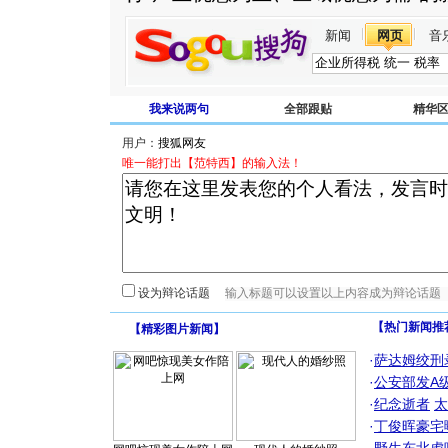
新闻
网页
音
我来说两句
全部跟贴
精华
用户：
唯一能打出【范特西】的输入法！
设为辩论话题
【热门新闻推
【
精彩图片新闻
】
·
萨达姆绞刑
·
公安部发A
·
纪念逝者
太
·
丁俊晖豪宅