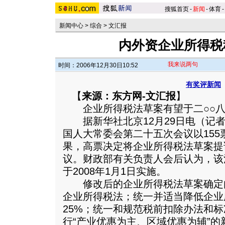
搜狐首页
-
新闻
-
体育
-
新闻中心
>
综合
>
文汇报
内外资企业所得税
我来说两句
时间：2006年12月30日10:52
有奖评新闻
【
来源：东方网-文汇报
】
企业所得税法草案有望于二○○八
据新华社北京12月29日电（记者
国人大常委会第二十五次会议以155
果，高票决定将企业所得税法草案提
议。
财政部有关负责人会后认为，该
于2008年1月1日实施。
修改后的企业所得税法草案确定
企业所得税法；统一并适当降低企业
25%；统一和规范税前扣除办法和
行“产业优惠为主、区域优惠为辅”的