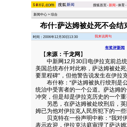
搜狐首页
-
新闻
-
体育
-
新闻中心
>
综合
布什:萨达姆被处死不会结
我来说两句
时间：2006年12月30日13:30
有奖评新闻
【
来源：千龙网
】
中新网12月30日电伊拉克前总统
美国总统布什对此称，萨达姆被处死
要里程碑”，但他警告说发生在伊拉
布什称：“萨达姆被执行绞刑是公
统治中受害者的一个公道。
萨达姆的
冲突，但是却是伊拉克历史的一个重
另悉，在萨达姆被处绞刑后，英
姆已为他对伊拉克人民所犯下的一些
贝克特在一份声明中称：“我对伊
表示欢迎，伊拉克法庭审理了萨达姆