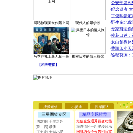
·
公安部发A
·
纪念逝者
太
·
丁俊晖豪宅
·
野生东北虎
网吧惊现美女作陪上网
现代人的婚纱照
·
专家辩论伪
·
校花口述：
·
女白领祼体
·
曹颖印小天
·
诡秘莫测：
马季葬礼上最无耻一幕
揭密日本的情人旅馆
【
相关链接
】
[圣诞节]
你太多，
搜狐短信
小灵通
性感丽人
要平安！
[圣诞节]
三星图铃专区
精品专题推荐
能正大光明
短信企业通秀百变功能
[周杰伦] 千里之外
都要快乐噢
浪漫情怀一起漫步音乐
[誓 言] 求佛
[圣诞节]
同城约会今夜告别寂寞
[王力宏] 大城小爱