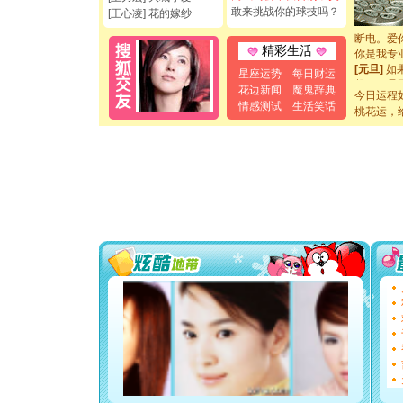
如意,快乐
敢来挑战你的球技吗？
[王心凌] 花的嫁纱
[元旦]
看
断电。爱
你是我专
精彩生活
[元旦]
如
星座运势
每日财运
起；二是
花边新闻
魔鬼辞典
离。水晶
今日运程
情感测试
生活笑话
[元旦]
当
桃花运，
泣，这痛
卖了。水
[春节]
风
颜！冬去
道一声平
[春节]
传
片叶子是
送你一棵
[圣诞节]
你太多，
要平安！
[圣诞节]
能正大光明
都要快乐噢
[圣诞节]
如意,快乐
[元旦]
看
断电。爱
你是我专