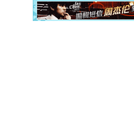
[元旦]
如
起；二是
离。水晶
[元旦]
当
泣，这痛
卖了。水
[春节]
风
颜！冬去
道一声平
[春节]
传
片叶子是
送你一棵