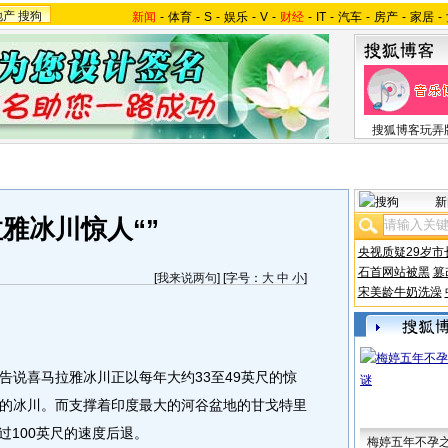
地产
搜狗
新闻
-
体育
-
S
-
娱乐
-
V
-
财经
-
IT
-
汽车
-
房产
-
家居
-
搜狐博客玩弄
新
雅冰川惊人“”
央视质疑29岁市
石首网站被黑
篡
[
我来说两句
] [字号：
大
中
小
]
宋美龄牛奶洗澡
说喜马拉雅冰川正以每年大约33至49英尺的惊
的冰川。而支撑着印度最大的河谷盆地的甘戈特里
超过100英尺的速度后退。
梅婷五年不孕