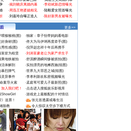
孕
·
揭刘晓庆离婚内幕
·
李幼斌新恋情曝光
婚
·
周迅王艳婆媳相见
·
陆毅爱女照首曝光
折
·
刘嘉玲自曝正造人
·
陈好新男友被曝光
 后
更多>>
喂猕猴桃(图)
·
独家：章子怡带妈妈看电影
好身材(图)
·
佟大为马伊琍再度牵手(图)
秀性感(图)
·
倪萍赵忠祥十年后再携手
服装皆为租赁
·
刘涛富豪老公为家产求生子
颜乘地铁被拍
·
舒淇醉酒瞬间惨被抓拍(图)
做活体解剖
·
实拍漂亮的地摊西施(组图)
的暴烈脾气
·
世界九大罪恶之城(组图)
遇灵异事件
·
李孝利新欢私密视频曝光
成命案导火索
·
孟庭苇可爱儿子最新照(图)
：加入我们吧！
·
点击进入搜狐娱乐影视库
howGirl
·
游戏史上最般配的十对情侣
2》送票！
·
张元首透露戒毒生活
湘胎教
·
令人惊叹太空步下楼方式