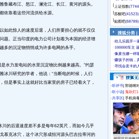
鲁藏布江、怒江、澜沧江、长江、黄河的源头。
上证指数
(7744
都依靠着这些河流供给水源。
苏醒吧
(41523)
贴图吧
(68789)
如此惊人的速度后退，人们所要担心的就不仅仅
搜狐分类 |
问题。正当印度的电力公司计划着为本国的经济增
越多的沉淀物悄悄成为许多电网的杀手。
是水力发电站的水里沉淀物比例越来越高。”约瑟
雅冰川研究的学者，他说：“当断电的时候，人们
，但是事实上这就好比当家里的房子已经着火了，
·
听评书
|
郭德纲
·
听小说
|
鬼吹灯1
·
共享区
|
手机病
冰川的后退速度差不多是每年62英尺，而如今几乎
戈慕克冰穴，这个冰穴形成恒河源头巴吉拉蒂河的
揭田壮壮徐帆