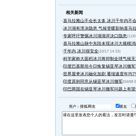
相关新闻
·
喜马拉雅山不会长太多 冰川千年内不
·
冰川湖有溃决隐患 气候变暖影响喜马
·
专家呼吁警惕冰川湖湖岸决口隐患
(11/0
·
喜马拉雅山脉中东段未现冰川大规模消
·
千年内,冰川很安全
(10/17 14:33)
·
科学家称大面积冰川将抑制全球气候无
·
印度巴基斯坦今日恢复锡亚琴冰川撤军谈
·
世界屋脊冰川融化加剧 萎缩速度年均7
·
印度原则同意从锡亚琴冰川撤军
(04/08 
·
印巴两国在锡亚琴冰川撤军问题上有望
用户：
匿名