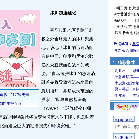
·
“晒工资”如此
冰川加速融化
·
把“黄继光”印
·
徐兆寿：一个
·
“王致和”在德
喜马拉雅地区是除了北
·
医生收红包对
极之外全球最大的冰川聚集
热点标签：
奥
地，该地区冰川的迅速消融
股票
金晶
陈冠
会使中国、印度和尼泊尔数
精彩推荐
亿民众直接面临缺水的威
胁。“喜马拉雅冰川的急速消
融首先将导致河流来水量的
急剧增加，并形成大范围的
洪水。”世界自然基金会
（WWF）全球气候变化项
十年后这种现象就将转变为河流水位下降，也意味着
相 关 说 吧
此而遭受巨大的经济损失和环境灾难。”
甘戈
|
特里
|
苏
说 吧 排 行