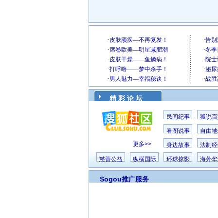
精 彩 论 坛
民间纪事
狐说百
看图说事
自由地
更多>>
身边故事
法制经
慈善公益
纵横国际
环球掠影
海外华
Sogou推广服务