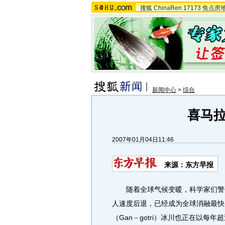
搜狐
ChinaRen
17173
焦点房
新闻中心
>
综合
喜马拉
2007年01月04日11:46
来源：东方早报
随着全球气候变暖，科学家们警告
人速度后退，已经成为全球消融最快
（Gan－gotri）冰川也正在以每年