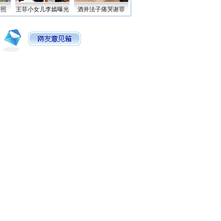
密照
王菲小女儿李嫣曝光
酒井法子痛哭谢罪