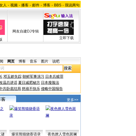
女人
-
视频
-
播客
-
邮件
-
博客
-
BBS
-
我说两句
网友自建DJ专辑
立即下载
版
闻
网页
博客
音乐
图片
说吧
长
邓玉娇失踪
朝鲜军事演习
日本兵赎罪
改温总讲话
夏日减肥秘方
日本瘦脸法
中共卧底结局
慈禧不快乐
侵略中国报告
更多>>
之谜
爆笑熊猫烧香语录
夜色撩人雪色斑斓