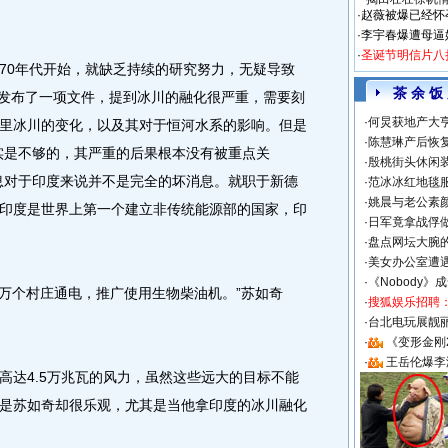
·
赵薇被爆已经怀
·
李宇春爆遭母逼
·
圣诞节明信片八
0年代开始，就缺乏持续的研究努力，无疑导致
茶 余 饭
政府发布了一项文件，提到冰川的融化很严重，需要刻
·
何炅获地产大亨
里冰川的变化，以及其对于恒河水系的影响。但是
·
陈慧琳产后恢复
实是不够的，其严重的后果根本没有被重点关
·
殷桃街头休闲装
息对于印度来说并不是完全的坏消息。就职于新德
·
范冰冰红地毯
·
姚晨与老公素
印度是世界上第一个建立非传统能源部的国家，印
·
日军竟拿战俘
·
盘点网坛大腕
·
美女办公室遭
·
《Nobody》
万个村庄通电，推广使用生物柴油机。”苏如奇
·
搜狐娱乐招聘
·
台北电玩展靓丽S
·
《变形金刚
·
王岳伦爆李
达4.5万兆瓦的风力，虽然这些远大的目标不能
是苏如奇却很乐观，尤其是当他拿印度的冰川融化