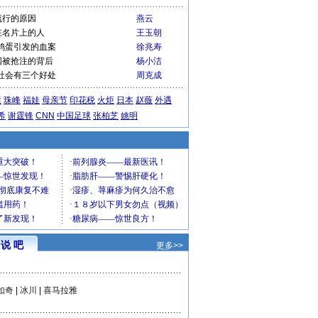
流行的原因
燕云
在名片上的人
王玉朝
鸡蛋引发的血案
徐兆寿
国被抢注的背后
杨小洁
社会有三个好处
周克成
运
珠峰
福娃
母亲节
印花税
火炬
日本
赵薇
外遇
希
谢霆锋
CNN
中国足球
张柏芝
姚明
说 吧
更多>>
如奇
|
冰川
|
喜马拉雅