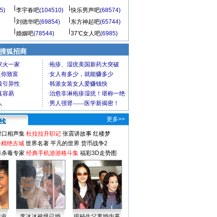
5)
李宇春吧
(104510)
快乐男声吧
(68574)
刘德华吧
(69854)
东方神起吧
(65744)
婚姻吧
(78544)
37℃女人吧
(6985)
 搜狐招商
更多>>
对口相声集
杜拉拉升职记
张震讲故事
红楼梦
-精绝古城
世界名著
平凡的世界
货币战争2
毒杀毒专家
经典手机游游格斗集
福彩3D走势图
情史
李冰冰被爆已婚
揭秘生父离婚内幕