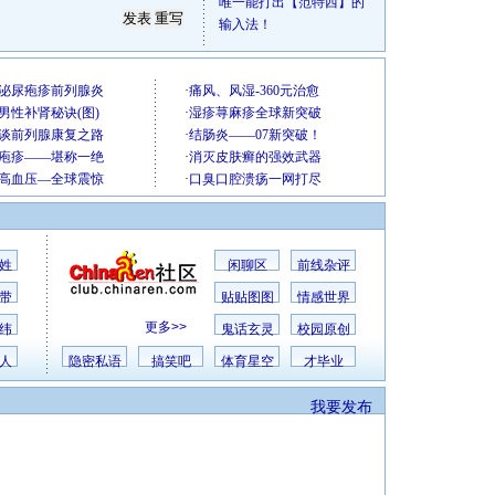
唯一能打出【范特西】的
输入法！
姓
闲聊区
前线杂评
带
贴贴图图
情感世界
更多>>
纬
鬼话玄灵
校园原创
人
隐密私语
搞笑吧
体育星空
才毕业
我要发布