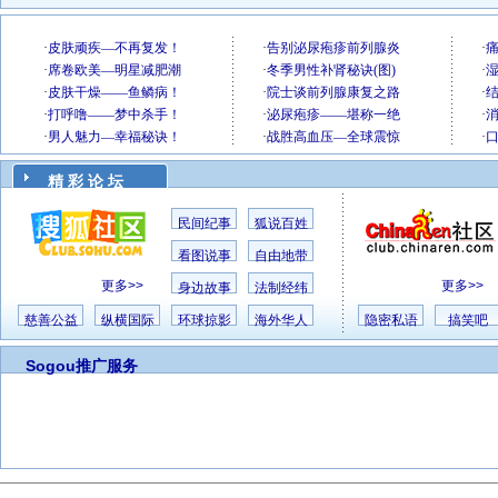
精 彩 论 坛
民间纪事
狐说百姓
看图说事
自由地带
更多>>
更多>>
身边故事
法制经纬
慈善公益
纵横国际
环球掠影
海外华人
隐密私语
搞笑吧
Sogou推广服务