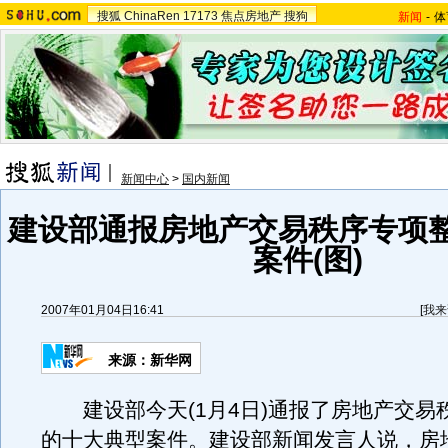
搜狐
ChinaRen
17173
焦点房地产
搜狗
新闻
-
体
新闻中心
>
国内新闻
建设部通报房地产交易秩序专项
案件(图)
2007年01月04日16:41
[
我来
来源：新华网
建设部今天(1月4日)通报了房地产交易
的十大典型案件。建设部新闻发言人说，房