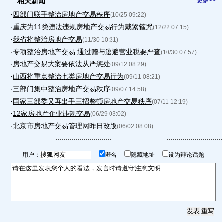
相关新闻
更多>>
·
四部门联手整治房地产交易秩序
(10/25 09:22)
·
重庆为11类违法违规房地产交易行为戴紧箍咒
(12/22 07:15)
·
我省将整治房地产交易
(11/30 10:31)
·
专项整治房地产交易 通过赠与逃避营业税要严查
(10/30 07:57)
·
房地产交易大案要依法从严惩处
(09/12 08:29)
·
山西将重点整治七类房地产交易行为
(09/11 08:21)
·
三部门集中整治房地产交易秩序
(09/07 14:58)
·
国家三部委又再出手三招整顿房地产交易秩序
(07/11 12:19)
·
12家房地产企业违规交易
(06/29 03:02)
·
北京市房地产交易管理网昨日改版
(06/02 08:08)
用户：
匿名
隐藏地址
设为辩论话题