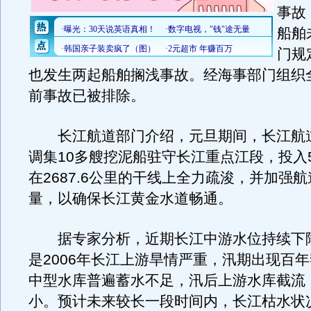
事故
船舶
门规
也发生两起船舶搁浅事故。经海事部门组织
前事故已被排除。
长江航道部门介绍，元旦期间，长江航
调集10多艘挖泥船驻守长江重点江段，投入5
在2687.6公里的干线上全力疏浚，并加强
量，以确保长江黄金水道畅通。
据专家分析，近期长江中游水位持续下
是2006年长江上游旱情严重，汛期出现百
中型水库普遍蓄水不足，汛后上游水库截流
小。预计未来较长一段时间内，长江枯水状