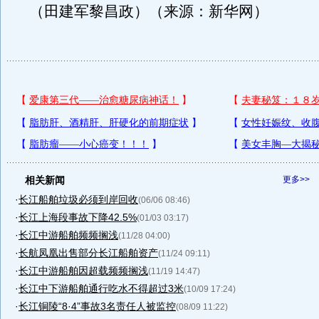
（田建军黎昌政）（来源：新华网）
相关新闻
更多>>
·
长江船舶垃圾必须到岸回收
(06/06 08:46)
·
长江上海段事故下降42.5%
(01/03 03:17)
·
长江中游船舶频频搁浅
(11/28 04:00)
·
长航凤凰出售部分长江船舶资产
(11/24 09:11)
·
长江中游船舶因超载频频搁浅
(11/19 14:47)
·
长江中下游船舶通行吃水不得超过3米
(10/09 17:24)
·
长江铜陵“8·4”事故3名责任人被监控
(08/09 11:22)