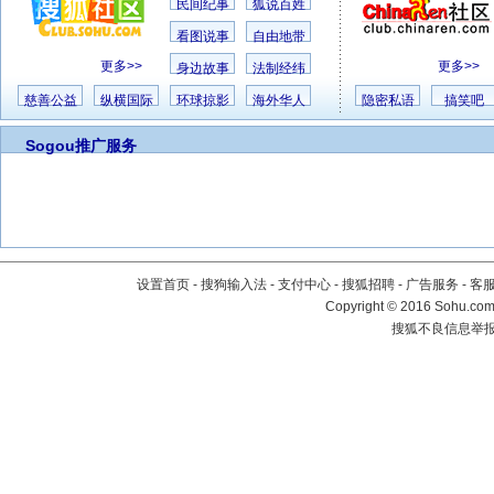
民间纪事
狐说百姓
看图说事
自由地带
更多>>
更多>>
身边故事
法制经纬
慈善公益
纵横国际
环球掠影
海外华人
隐密私语
搞笑吧
Sogou推广服务
设置首页
-
搜狗输入法
-
支付中心
-
搜狐招聘
-
广告服务
-
客
Copyright
©
2016 Sohu.com 
搜狐不良信息举