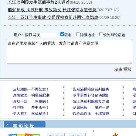
·
长江监利段发生沉船事故2人遇难
(04/20 20:58)
·
船舶超载 搁浅碍航 事故频发 长江张南水道告急
(02/17 07:18)
·
长江、汉江连发事故 交通厅检查组赴两江查隐患
(01/09 10:20)
用户：
匿名
隐藏地址
设为辩论话题
精 彩 论 坛