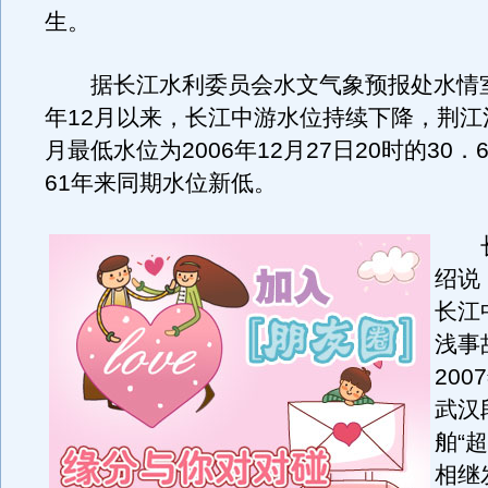
生。
据长江水利委员会水文气象预报处水情室介
年12月以来，长江中游水位持续下降，荆江
月最低水位为2006年12月27日20时的30．
61年来同期水位新低。
长
绍说
长江
浅事
20
武汉
舶“
相继