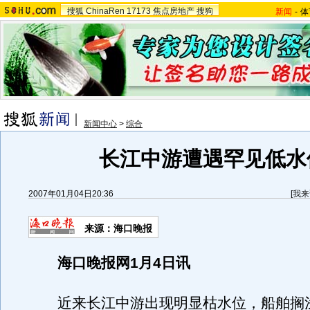
搜狐
ChinaRen
17173
焦点房地产
搜狗
新闻
-
体
新闻中心
>
综合
长江中游遭遇罕见低水
2007年01月04日20:36
[
我来
来源：海口晚报
海口晚报网1月4日讯
近来长江中游出现明显枯水位，船舶搁