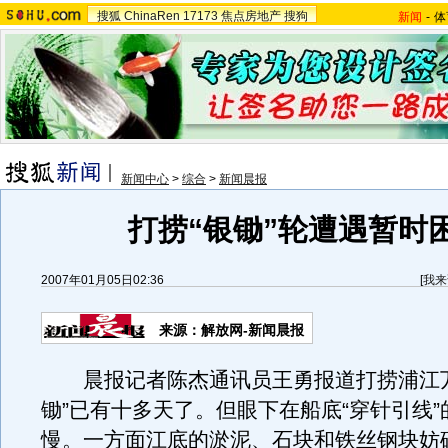
搜狐
ChinaRen
17173
焦点房地产
搜狗
新闻
-
体
新闻中心
>
综合
>
新闻晨报
打捞“银锄”轮遭遇暂时
2007年01月05日02:36
[
我来
来源：解放网-新闻晨报
晨报记者陈杰通讯员王勇报道打捞浦江万
锄”已有十多天了。但眼下在船底“穿针引线
慢。一方面江底的淤泥、石块和铁丝钢块妨碍