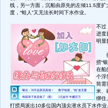
线，另一方面，沉船由原先的左倾11.5度扩
度，“蛙人”又无法长时间下水作业。
不过
进度
明显
据
捞“
在船
个浮
筒需
米、
绑住
打捞局派出10多位国内顶尖潜水员下水作业