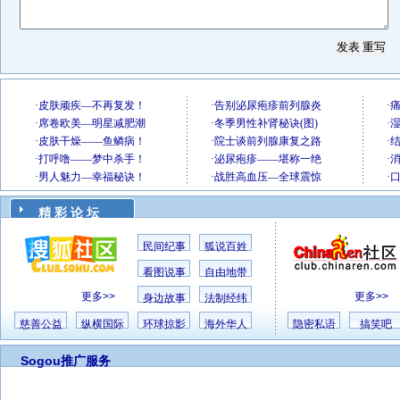
精 彩 论 坛
民间纪事
狐说百姓
看图说事
自由地带
更多>>
更多>>
身边故事
法制经纬
慈善公益
纵横国际
环球掠影
海外华人
隐密私语
搞笑吧
Sogou推广服务