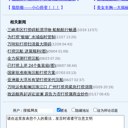
相关新闻
·
三峡库区打捞碍航漂浮物 船舶航行畅通
(10/16 13:57)
·
为打捞“银锄” 水域临时管制
(12/27 13:20)
·
万吨轮打捞扫清最大障碍
(12/26 04:43)
·
打捞沉船 进展顺利(图)
(09/04 01:09)
·
全力探测打捞沉船
(08/23 07:26)
·
已打捞上岸 24个集装箱(图)
(08/07 06:44)
·
国家批准南海沉船打捞方案
(07/03 03:13)
·
亚洲最大浮吊有望打捞宋代沉船
(06/27 02:37)
·
万吨运焦船搁沉珠江口 广州打捞局紧急打捞清障
(03/26 20:19)
·
致远舰再起诉讼波澜 原告力否打捞属商业炒作
(01/17 08:43)
用户：
匿名
隐藏地址
设为辩论话题