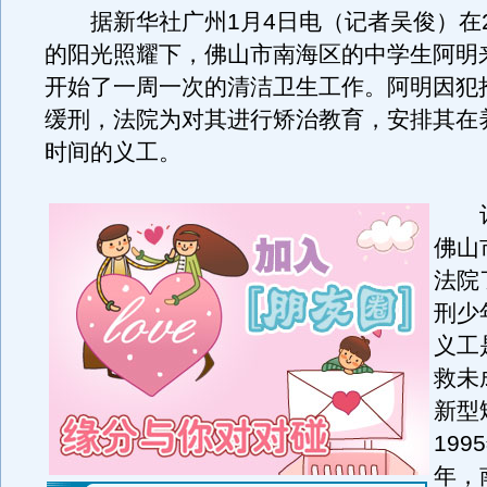
据新华社广州1月4日电（记者吴俊）在2
的阳光照耀下，佛山市南海区的中学生阿明
开始了一周一次的清洁卫生工作。阿明因犯
缓刑，法院为对其进行矫治教育，安排其在
时间的义工。
记
佛山
法院
刑少
义工
救未
新型
199
年，