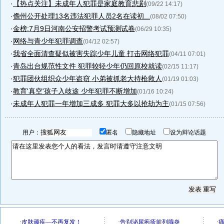
·
【热点关注】未成年人犯罪是家庭教育悲剧
(09/22 14:17)
·
儋州公开处理13名违法犯罪人员2名在读初...
(08/02 07:50)
·
金榜:7月9日河南公安招警考试预测试卷
(06/29 10:35)
·
网络与青少年犯罪调查
(04/12 02:57)
·
我省全面清查疑似被害失踪少年儿童 打击网络犯罪
(04/11 07:01)
·
青岛出台规范性文件 犯罪较轻少年仍回原校就读
(02/15 11:17)
·
犯罪团伙组织众少年盗窃 小弟被抓老大持枪救人
(01/19 01:03)
·
教育'真空'孩子入歧途 少年犯罪不断增加
(01/16 10:24)
·
未成年人犯罪一年增加三成多 犯罪大多以抢劫为主
(01/15 07:56)
用户：
匿名
隐藏地址
设为辩论话题