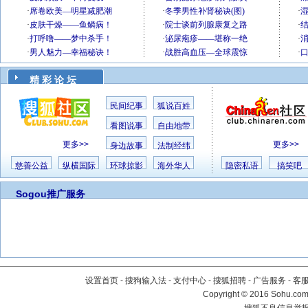
精 彩 论 坛
民间纪事
狐说百姓
看图说事
自由地带
更多>>
更多>>
身边故事
法制经纬
慈善公益
纵横国际
环球掠影
海外华人
隐密私语
搞笑吧
Sogou推广服务
设置首页
-
搜狗输入法
-
支付中心
-
搜狐招聘
-
广告服务
-
客
Copyright
©
2016 Sohu.com 