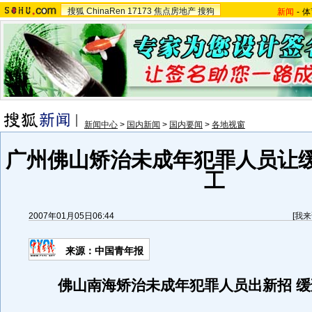
搜狐
ChinaRen
17173
焦点房地产
搜狗
新闻
-
体
新闻中心
>
国内新闻
>
国内要闻
>
各地视窗
广州佛山矫治未成年犯罪人员让
工
2007年01月05日06:44
[
我来
来源：中国青年报
佛山南海矫治未成年犯罪人员出新招 缓