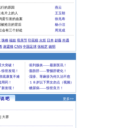
流行的原因
燕云
在名片上的人
王玉朝
鸡蛋引发的血案
徐兆寿
国被抢注的背后
杨小洁
社会有三个好处
周克成
运
珠峰
福娃
母亲节
印花税
火炬
日本
赵薇
外遇
希
谢霆锋
CNN
中国足球
张柏芝
姚明
说 吧
更多>>
|
大赛