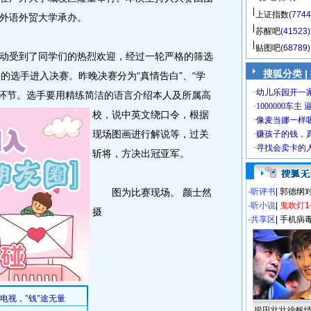
上证指数
(7744
外语外贸大学承办。
苏醒吧
(41523)
贴图吧
(68789)
受到了同学们的热烈欢迎，经过一轮严格的筛选
搜狐分类 |
的选手进入决赛。昨晚决赛分为“真情告白”、“学
等环节。
选手要用精练简洁的语言介绍本人及所属高
校，说中英文绕口令，根据
现场图画进行解说等，过关
斩将，方决出冠亚军。
图为比赛现场。 颜士然
·
听评书
|
郭德纲
·
听小说
|
鬼吹灯1
摄
·
共享区
|
手机病
揭田壮壮徐帆