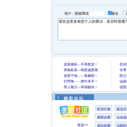
用户：
匿名
精 彩 论 坛
民间纪事
狐说百
看图说事
自由地
更多>>
身边故事
法制经