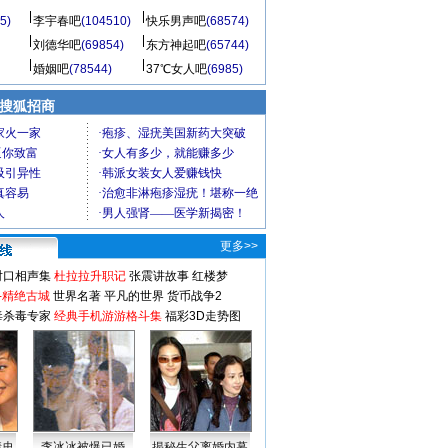
5)
李宇春吧
(104510)
快乐男声吧
(68574)
刘德华吧
(69854)
东方神起吧
(65744)
婚姻吧
(78544)
37℃女人吧
(6985)
 搜狐招商
更多>>
对口相声集
杜拉拉升职记
张震讲故事
红楼梦
-精绝古城
世界名著
平凡的世界
货币战争2
毒杀毒专家
经典手机游游格斗集
福彩3D走势图
情史
李冰冰被爆已婚
揭秘生父离婚内幕