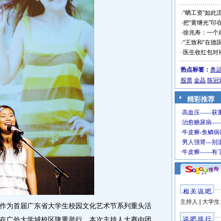
·
“晒工资”如此
·
把“黄继光”印
·
徐兆寿：一个
·
“王致和”在德
·
医生收红包对
热点标签：
奥
股票
金晶
陈冠
精彩推荐
相 关 说 吧
主持人
|
大学生
为首届广东省大学生校园文化艺术节系列重头活
在广外大学城校区隆重举行。本次主持人大赛由团
说 吧 排 行