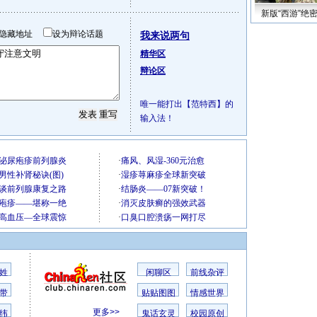
新版“西游”绝
隐藏地址
设为辩论话题
我来说两句
精华区
辩论区
唯一能打出【范特西】的
输入法！
姓
闲聊区
前线杂评
带
贴贴图图
情感世界
更多>>
纬
鬼话玄灵
校园原创