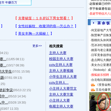
·
赵薇被爆已经怀
·
李宇春爆遭母逼
·
圣诞节明信片八
茶 余 饭
·
何炅获地产大亨
·
陈慧琳产后恢复
·
殷桃街头休闲装
·
范冰冰红地毯
更多>>
相关搜索
·
姚晨与老公素
主持人大赛
 04:21)
·
日军竟拿战俘
校园主持人大赛
...
(11/05 08:11)
·
盘点网坛大腕
cctv主持人大赛
...
·
美女办公室遭
(10/17 08:39)
·
《Nobody》
主持人大赛视频
的大学生
(07/31 15:58)
·
搜狐娱乐招聘
小学生主持人大赛
问题
(07/01 09:13)
·
台北电玩展靓丽S
cctv主持人...
:25)
·
《变形金刚
小主持人大赛范文
使起争议
·
王岳伦爆李
(05/13 22:15)
主持人大赛方案
...
(05/10 14:34)
小主持人大赛
...
(03/26 19:30)
电视主持人大赛
业
(03/07 11:33)