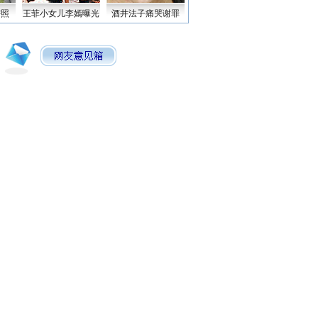
密照
王菲小女儿李嫣曝光
酒井法子痛哭谢罪