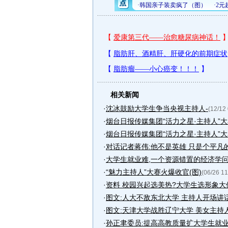
相关新闻
·
沈冰鼓励大学生争当央视主持人-
(12/12
·
烟台日报传媒集团“活力之星·主持人”大赛
·
烟台日报传媒集团“活力之星·主持人”大赛
·
对话记者蒋伟:他不是英雄 只是个平凡
·
大学生就业难,一个资源错置的经济学
·
“魅力主持人”大赛火爆收官(图)
(06/26 11
·
资料 校园兴起选美热?大学生选形象大
·
图文:人大不敌东北大学 主持人开场讲话中
·
图文:天津大学战胜辽宁大学 美女主持人中
·
孙正聿委员:提高高教质量扩大学生就