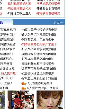
孕
·
揭刘晓庆离婚内幕
·
李幼斌新恋情曝光
婚
·
周迅王艳婆媳相见
·
陆毅爱女照首曝光
折
·
刘嘉玲自曝正造人
·
陈好新男友被曝光
 后
更多>>
喂猕猴桃(图)
·
独家：章子怡带妈妈看电影
好身材(图)
·
佟大为马伊琍再度牵手(图)
秀性感(图)
·
倪萍赵忠祥十年后再携手
服装皆为租赁
·
刘涛富豪老公为家产求生子
颜乘地铁被拍
·
舒淇醉酒瞬间惨被抓拍(图)
做活体解剖
·
实拍漂亮的地摊西施(组图)
的暴烈脾气
·
世界九大罪恶之城(组图)
遇灵异事件
·
李孝利新欢私密视频曝光
成命案导火索
·
孟庭苇可爱儿子最新照(图)
：加入我们吧！
·
点击进入搜狐娱乐影视库
howGirl
·
游戏史上最般配的十对情侣
2》送票！
·
张元首透露戒毒生活
湘胎教
·
令人惊叹太空步下楼方式