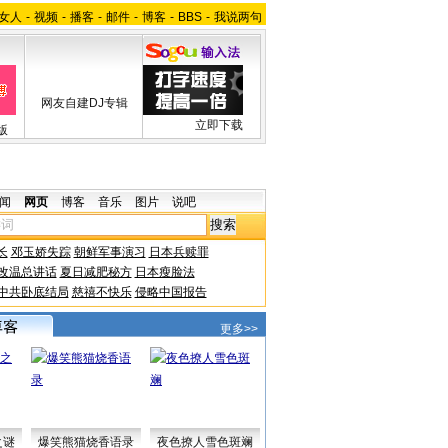
女人
-
视频
-
播客
-
邮件
-
博客
-
BBS
-
我说两句
网友自建DJ专辑
立即下载
版
闻
网页
博客
音乐
图片
说吧
长
邓玉娇失踪
朝鲜军事演习
日本兵赎罪
改温总讲话
夏日减肥秘方
日本瘦脸法
中共卧底结局
慈禧不快乐
侵略中国报告
更多>>
之谜
爆笑熊猫烧香语录
夜色撩人雪色斑斓