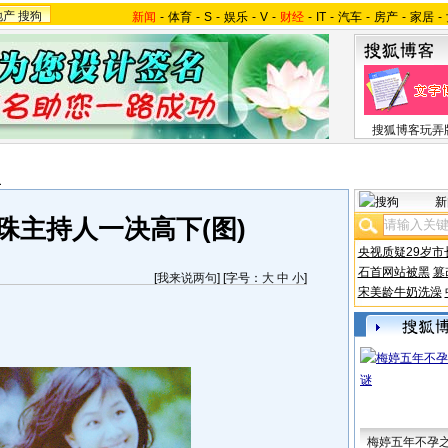
地产
搜狗
新闻
-
体育
-
S
-
娱乐
-
V
-
财经
-
IT
-
汽车
-
房产
-
家居
-
搜狐博客玩弄
报
新
珠主持人一决高下(图)
央视质疑29岁市
石首网站被黑
篡
[
我来说两句
] [字号：
大
中
小
]
宋美龄牛奶洗澡
梅婷五年不孕