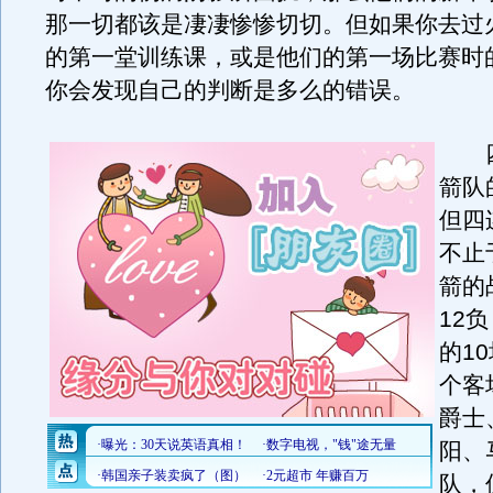
那一切都该是凄凄惨惨切切。但如果你去过
的第一堂训练课，或是他们的第一场比赛时
你会发现自己的判断是多么的错误。
四
箭队
但四
不止
箭的
12
的1
个客
爵士
阳、
队，