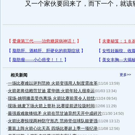
又一个家伙要回来了，而下一个，就该
相关新闻
更多>>
·
一场比赛难以评判范帅 火箭变强用人制度需改革
(11/16 13:59)
·
火箭老将信赖范甘迪 霍华德:火箭年轻人很幸运
(01/03 13:34)
·
现场-姚明膝盖受伤离场 火箭比赛前景令人担忧
(12/24 09:54)
·
现场:姚麦下场火箭上替补 比赛提前进垃圾时间
(12/06 11:29)
·
最强盾难敌锋锐矛 火箭在范甘迪异想天开中成碎片
(11/30 14:50)
·
火箭比赛惊现两种防守形态 范帅坚信球队能更强
(11/28 13:12)
·
重装上阵火箭心比天高 四场比赛超上季一项纪录
(11/08 12:56)