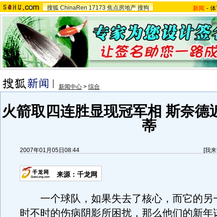
搜狐
ChinaRen
17173
焦点房地产
搜狗
新闻
-
体
新闻中心
>
综合
火箭取四连胜显现冠军相 斯奈德
蒂
2007年01月05日08:44
[
我来
来源：千龙网
一个球队，如果失去了核心，而它的另
时不时的伤病阴影所困扰，那么他们的新年