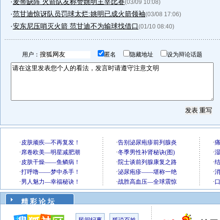
·
麦蒂缺阵 火箭队友称赞姚明主宰比赛
(03/09 10:08)
·
范甘迪惊讶队员罚球太烂:姚明已成火箭领袖
(03/08 17:06)
·
安东尼压哨灭火箭 范甘迪不为输球找借口
(01/10 08:40)
用户：
匿名
隐藏地址
设为辩论话题
精 彩 论 坛