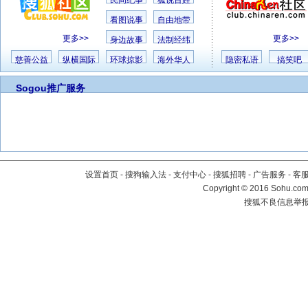
民间纪事
狐说百姓
看图说事
自由地带
更多>>
更多>>
身边故事
法制经纬
慈善公益
纵横国际
环球掠影
海外华人
隐密私语
搞笑吧
Sogou推广服务
设置首页
-
搜狗输入法
-
支付中心
-
搜狐招聘
-
广告服务
-
客
Copyright
©
2016 Sohu.com 
搜狐不良信息举