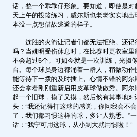
话，整一个乖乖仔形象。要知道，即使是对
天上午的投篮练习，威尔斯也老老实实地出
本没一点想借故逃避的样子。
连胜的火箭让记者们都无法拒绝。还记
吗？当姚明受伤休息时，在比赛时更衣室里
不会超过5个。可如今就是一次训练，光摄
台。每个球员身边都涌着一群人，稍微动作
能等待下一拨的及时插上。心情不错的阿尔
还会拿着刚刚重新启用皮革球做做秀。阿尔
起一个旧球，摸了又摸，然后煞有其事地对
头：“我还记得打这球的感觉，你问我会不
了，我们都习惯这样的球，多让人熟悉。”
话：“我宁可用这球，从小到大就用惯啦！”