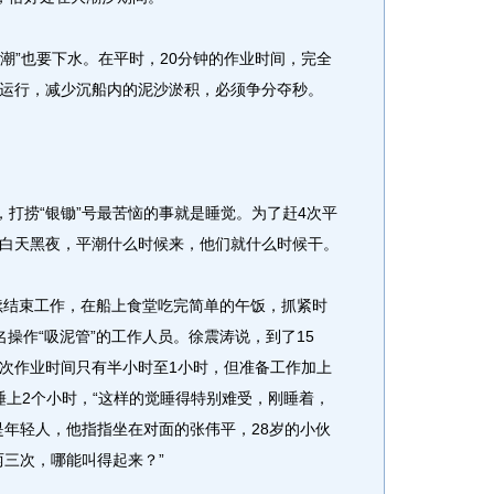
潮”也要下水。在平时，20分钟的作业时间，完全
运行，减少沉船内的泥沙淤积，必须争分夺秒。
，打捞“银锄”号最苦恼的事就是睡觉。为了赶4次平
白天黑夜，平潮什么时候来，他们就什么时候干。
续结束工作，在船上食堂吃完简单的午饭，抓紧时
操作“吸泥管”的工作人员。徐震涛说，到了15
次作业时间只有半小时至1小时，但准备工作加上
睡上2个小时，“这样的觉睡得特别难受，刚睡着，
是年轻人，他指指坐在对面的张伟平，28岁的小伙
两三次，哪能叫得起来？”