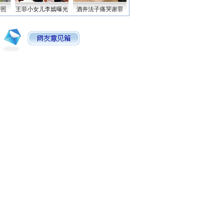
密照
王菲小女儿李嫣曝光
酒井法子痛哭谢罪