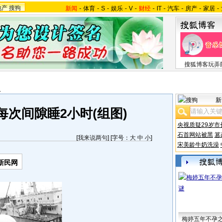
地产
搜狗
新闻
-
体育
-
S
-
娱乐
-
V
-
财经
-
IT
-
汽车
-
房产
-
家居
-
搜狐博客玩弄
报
新
每次间隙睡2小时(组图)
央视质疑29岁市
石首网站被黑
篡
[
我来说两句
] [字号：
大
中
小
]
宋美龄牛奶洗澡
新民网
梅婷五年不孕