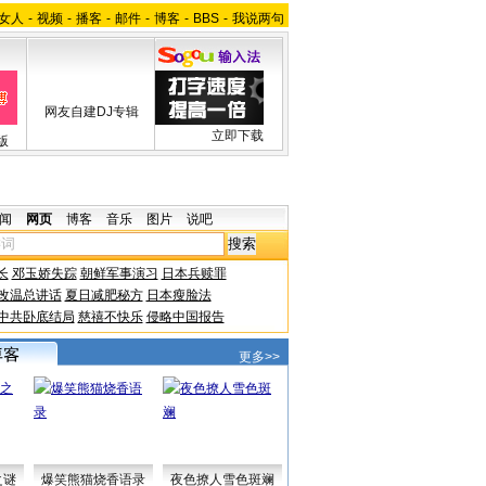
女人
-
视频
-
播客
-
邮件
-
博客
-
BBS
-
我说两句
网友自建DJ专辑
立即下载
版
闻
网页
博客
音乐
图片
说吧
长
邓玉娇失踪
朝鲜军事演习
日本兵赎罪
改温总讲话
夏日减肥秘方
日本瘦脸法
中共卧底结局
慈禧不快乐
侵略中国报告
更多>>
之谜
爆笑熊猫烧香语录
夜色撩人雪色斑斓