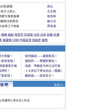
流行的原因
燕云
在名片上的人
王玉朝
鸡蛋引发的血案
徐兆寿
国被抢注的背后
杨小洁
社会有三个好处
周克成
运
珠峰
福娃
母亲节
印花税
火炬
日本
赵薇
外遇
希
谢霆锋
CNN
中国足球
张柏芝
姚明
说 吧
更多>>
|
孙建明
|
潜水员
|
作业