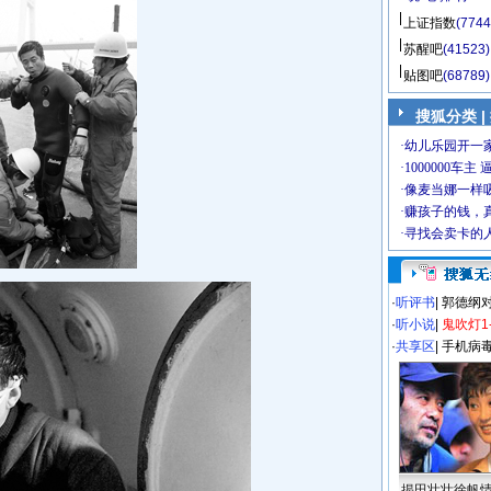
上证指数
(7744
苏醒吧
(41523)
贴图吧
(68789)
搜狐分类 |
·
听评书
|
郭德纲
·
听小说
|
鬼吹灯1
·
共享区
|
手机病
揭田壮壮徐帆