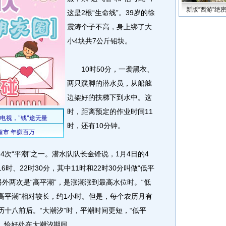
新版“西游”绝
这是2根“生命线”。39岁的徐
震涛个子不高，身上绑了大
小4块共7公斤铅块。
10时50分，一袭黑衣、
两只蹼脚的潜水员，从船舷
边架好的扶梯下到水中。这
时，距离预定的作业时间11
时，还有10分钟。
次“平潮”之一。潜水队队长金锋说，1月4日的4
时、22时30分，其中11时和22时30分叫做“低平
外两次是“高平潮”，是涨潮涨到最高水位时。“低
高平潮”相对较长，约1小时。但是，每个农历月有
历十八前后。“大潮汐”时，平潮时间更短，“低平
六，恰好处在大潮汐期间。