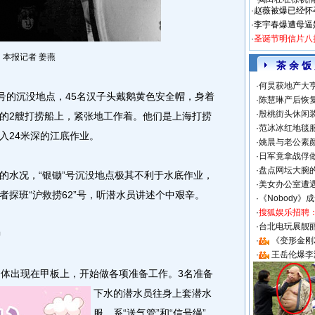
·
赵薇被爆已经怀
·
李宇春爆遭母逼
·
圣诞节明信片八
本报记者 姜燕
茶 余 饭
·
何炅获地产大亨
的沉没地点，45名汉子头戴鹅黄色安全帽，身着
·
陈慧琳产后恢复
·
殷桃街头休闲装
的2艘打捞船上，紧张地工作着。他们是上海打捞
·
范冰冰红地毯
入24米深的江底作业。
·
姚晨与老公素
·
日军竟拿战俘
·
盘点网坛大腕
水况，“银锄”号沉没地点极其不利于水底作业，
·
美女办公室遭
探班“沪救捞62”号，听潜水员讲述个中艰辛。
·
《Nobody》
·
搜狐娱乐招聘
·
台北电玩展靓丽S
钟
·
《变形金刚
·
王岳伦爆李
体出现在甲板上，开始做各项准备工作。
3名准备
下水的潜水员往身上套潜水
服，系“送气管”和“信号绳”，