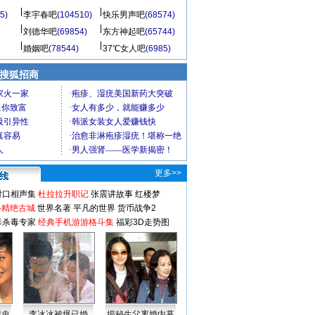
5)
李宇春吧
(104510)
快乐男声吧
(68574)
刘德华吧
(69854)
东方神起吧
(65744)
婚姻吧
(78544)
37℃女人吧
(6985)
 搜狐招商
更多>>
对口相声集
杜拉拉升职记
张震讲故事
红楼梦
-精绝古城
世界名著
平凡的世界
货币战争2
毒杀毒专家
经典手机游游格斗集
福彩3D走势图
情史
李冰冰被爆已婚
揭秘生父离婚内幕