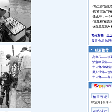
·
“晒工资”如此
·
把“黄继光”印
·
徐兆寿：一个
·
“王致和”在德
·
医生收红包对
热点标签：
奥
股票
金晶
陈冠
精彩推荐
相 关 说 吧
徐震涛
|
张伟平
说 吧 排 行