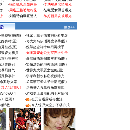
孕
·
揭刘晓庆离婚内幕
·
李幼斌新恋情曝光
婚
·
周迅王艳婆媳相见
·
陆毅爱女照首曝光
折
·
刘嘉玲自曝正造人
·
陈好新男友被曝光
 后
更多>>
喂猕猴桃(图)
·
独家：章子怡带妈妈看电影
好身材(图)
·
佟大为马伊琍再度牵手(图)
秀性感(图)
·
倪萍赵忠祥十年后再携手
服装皆为租赁
·
刘涛富豪老公为家产求生子
颜乘地铁被拍
·
舒淇醉酒瞬间惨被抓拍(图)
做活体解剖
·
实拍漂亮的地摊西施(组图)
的暴烈脾气
·
世界九大罪恶之城(组图)
遇灵异事件
·
李孝利新欢私密视频曝光
成命案导火索
·
孟庭苇可爱儿子最新照(图)
：加入我们吧！
·
点击进入搜狐娱乐影视库
howGirl
·
游戏史上最般配的十对情侣
2》送票！
·
张元首透露戒毒生活
湘胎教
·
令人惊叹太空步下楼方式