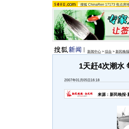
搜狐
ChinaRen
17173
焦点房
新闻中心
>
综合
>
新民晚
1天赶4次潮水 
2007年01月05日16:18
来源：新民晚报·