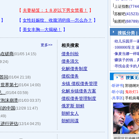
上证指数
(7744
苏醒吧
(41523)
贴图吧
(68789)
搜狐分类 |
更多>>
相关搜索
仍在磋商
债务纠纷
(01/05 14:15)
债务清欠
9:24)
化解债务制度
)
债权债务
答问
(01/04 21:18)
乡镇 债权债务管理
力世界第七
(01/04 14:00)
·
听评书
|
郭德纲
化解乡镇债务方案
·
听小说
|
鬼吹灯1
..
(01/04 03:59)
债权债务管理制度
·
共享区
|
手机病
产泡沫崩溃
(01/03 03:37)
俄罗斯 朝鲜
起的中国
(12/28 11:47)
朝鲜女人
:49)
朝鲜间谍
正进行评估
(12/14 04:25)
揭田壮壮徐帆