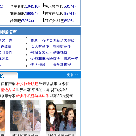
5)
李宇春吧
(104510)
快乐男声吧
(68574)
刘德华吧
(69854)
东方神起吧
(65744)
婚姻吧
(78544)
37℃女人吧
(6985)
 搜狐招商
更多>>
对口相声集
杜拉拉升职记
张震讲故事
红楼梦
-精绝古城
世界名著
平凡的世界
货币战争2
毒杀毒专家
经典手机游游格斗集
福彩3D走势图
情史
李冰冰被爆已婚
揭秘生父离婚内幕