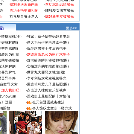
孕
·
揭刘晓庆离婚内幕
·
李幼斌新恋情曝光
婚
·
周迅王艳婆媳相见
·
陆毅爱女照首曝光
折
·
刘嘉玲自曝正造人
·
陈好新男友被曝光
 后
更多>>
喂猕猴桃(图)
·
独家：章子怡带妈妈看电影
好身材(图)
·
佟大为马伊琍再度牵手(图)
秀性感(图)
·
倪萍赵忠祥十年后再携手
服装皆为租赁
·
刘涛富豪老公为家产求生子
颜乘地铁被拍
·
舒淇醉酒瞬间惨被抓拍(图)
做活体解剖
·
实拍漂亮的地摊西施(组图)
的暴烈脾气
·
世界九大罪恶之城(组图)
遇灵异事件
·
李孝利新欢私密视频曝光
成命案导火索
·
孟庭苇可爱儿子最新照(图)
：加入我们吧！
·
点击进入搜狐娱乐影视库
howGirl
·
游戏史上最般配的十对情侣
2》送票！
·
张元首透露戒毒生活
湘胎教
·
令人惊叹太空步下楼方式