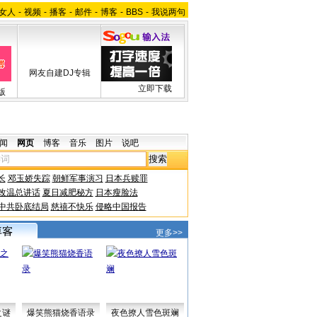
女人
-
视频
-
播客
-
邮件
-
博客
-
BBS
-
我说两句
网友自建DJ专辑
立即下载
版
闻
网页
博客
音乐
图片
说吧
长
邓玉娇失踪
朝鲜军事演习
日本兵赎罪
改温总讲话
夏日减肥秘方
日本瘦脸法
中共卧底结局
慈禧不快乐
侵略中国报告
更多>>
之谜
爆笑熊猫烧香语录
夜色撩人雪色斑斓