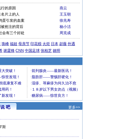
流行的原因
燕云
在名片上的人
王玉朝
鸡蛋引发的血案
徐兆寿
国被抢注的背后
杨小洁
社会有三个好处
周克成
运
珠峰
福娃
母亲节
印花税
火炬
日本
赵薇
外遇
希
谢霆锋
CNN
中国足球
张柏芝
姚明
说 吧
更多>>
罗斯