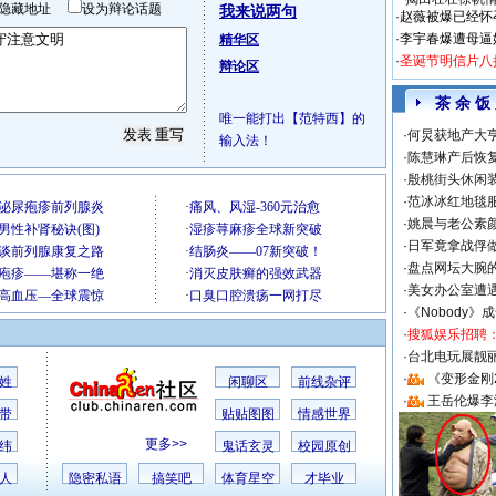
隐藏地址
设为辩论话题
我来说两句
·
赵薇被爆已经怀
·
李宇春爆遭母逼
精华区
·
圣诞节明信片八
辩论区
茶 余 饭
唯一能打出【范特西】的
·
何炅获地产大亨
输入法！
·
陈慧琳产后恢复
·
殷桃街头休闲装
·
范冰冰红地毯
·
姚晨与老公素
·
日军竟拿战俘
·
盘点网坛大腕
·
美女办公室遭
·
《Nobody》
·
搜狐娱乐招聘
·
台北电玩展靓丽S
·
《变形金刚
姓
闲聊区
前线杂评
·
王岳伦爆李
带
贴贴图图
情感世界
更多>>
纬
鬼话玄灵
校园原创
人
隐密私语
搞笑吧
体育星空
才毕业