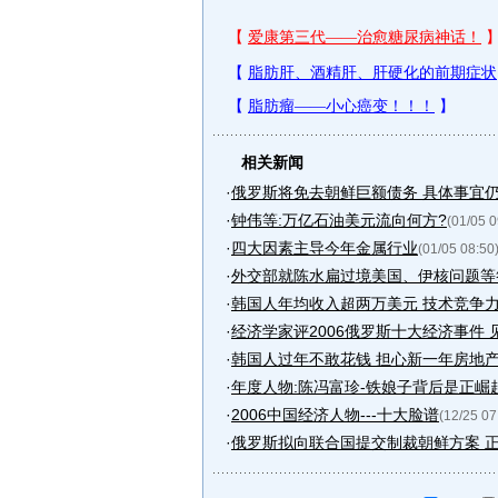
相关新闻
·
俄罗斯将免去朝鲜巨额债务 具体事宜
·
钟伟等:万亿石油美元流向何方?
(01/05 0
·
四大因素主导今年金属行业
(01/05 08:50
·
外交部就陈水扁过境美国、伊核问题等
·
韩国人年均收入超两万美元 技术竞争
·
经济学家评2006俄罗斯十大经济事件 见.
·
韩国人过年不敢花钱 担心新一年房地
·
年度人物:陈冯富珍-铁娘子背后是正崛
·
2006中国经济人物---十大脸谱
(12/25 07
·
俄罗斯拟向联合国提交制裁朝鲜方案 