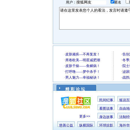
用户：
匿名
精 彩 论 坛
民间纪事
狐说百
看图说事
自由地
更多>>
身边故事
法制经
慈善公益
纵横国际
环球掠影
海外华