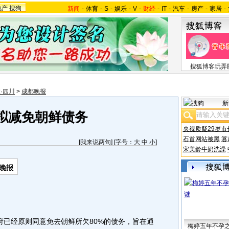
地产
搜狗
新闻
-
体育
-
S
-
娱乐
-
V
-
财经
-
IT
-
汽车
-
房产
-
家居
-
搜狐博客玩弄
·四川
>
成都晚报
新
拟减免朝鲜债务
央视质疑29岁市
石首网站被黑
篡
[
我来说两句
] [字号：
大
中
小
]
宋美龄牛奶洗澡
晚报
已经原则同意免去朝鲜所欠80%的债务，旨在通
梅婷五年不孕