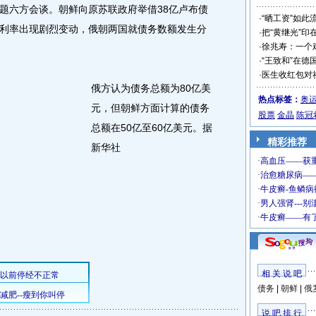
题六方会谈。朝鲜向原苏联政府举借38亿卢布债
·
“晒工资”如此
利率出现剧烈变动，俄朝两国就债务数额发生分
·
把“黄继光”印
·
徐兆寿：一个
·
“王致和”在德
·
医生收红包对
俄方认为债务总额为80亿美
热点标签：
奥
元，但朝鲜方面计算的债务
股票
金晶
陈冠
总额在50亿至60亿美元。据
精彩推荐
新华社
相 关 说 吧
债务
|
朝鲜
|
俄
说 吧 排 行