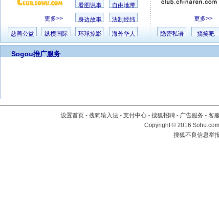
看图说事
自由地带
更多>>
更多>>
身边故事
法制经纬
慈善公益
纵横国际
环球掠影
海外华人
隐密私语
搞笑吧
Sogou推广服务
设置首页
-
搜狗输入法
-
支付中心
-
搜狐招聘
-
广告服务
-
客
Copyright
©
2016 Sohu.com 
搜狐不良信息举