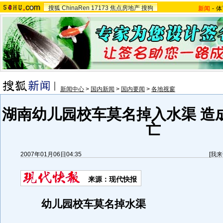
搜狐
ChinaRen
17173
焦点房地产
搜狗
新闻
-
体
新闻中心
>
国内新闻
>
国内要闻
>
各地视窗
湖南幼儿园校车莫名掉入水渠 造
亡
2007年01月06日04:35
[
我来
来源：现代快报
幼儿园校车莫名掉水渠