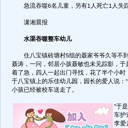
急流吞噬6名儿童，另有1人死亡1人失
潇湘晨报
水渠吞噬整车幼儿
住八宝镇砖塘村5组的聂家爷爷久等不到
聂涛，一问，邻居小孩聂敏也未见踪影，于
着了急，四人一起出门寻找，花了半个小时
于八宝镇上的乐佳幼儿园，园长的爱人说：
小孩已经被校车送走了。
”于
车护
李爱