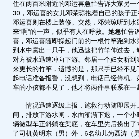
住在两百米附近的邓运喜急忙告诉大家另一
30，邓运喜的女儿邓荣琼抱着自己的孩子正
邓运喜则在楼上装修。突然，邓荣琼听到水
来“啊”的一声，似乎有人在呼救。她急忙告
喜，邓运喜随即操起门前的一根竹竿跑到水
到水中露出一只手，他迅速把竹竿伸过去，
对方被水迅速冲向下游。邻居一个妇女听到
来更长的竹竿，遗憾的是，那只手已经不见
起电话准备报警，没想到，电话已经停机。
车的小孩都不见了，他才将两件事联系在一
情况迅速逐级上报，施救行动随即展开
闸，排放下游水闸，水面渐渐下退，一个小
辆微型车正斜躺在渠底，在车里先后捞出了
了司机黄明东（男）外，6名幼儿为聂涛（