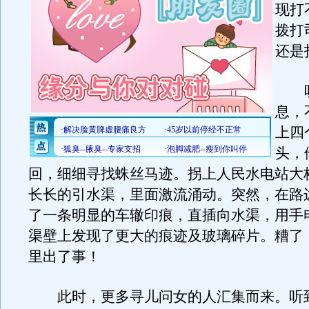
现打
拨打
还是
听
息，
上四
头，
回，细细寻找蛛丝马迹。拐上人民水电站大
长长的引水渠，里面激流涌动。突然，在路
了一条明显的车辙印痕，直插向水渠，用手
渠壁上发现了更大的痕迹及玻璃碎片。糟了
里出了事！
此时，更多寻儿问女的人汇集而来。听