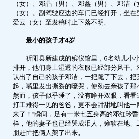
（女）、邓晶（男）、邓鑫（男）、邓洁（
（女）。副驾驶座边的车门已经打开，坐在
爱云（女）至发稿时止下落不明。
最小的孩子才4岁
祈阳县新建成的殡仪馆里，6名幼儿小小
排开，他们身上湿透的衣服已经部分风干。
认出了自己的孩子邓洁，一把跪了下去，把
起，嘴里发出撕裂的嚎哭，使劲去亲孩子那
然而，孩子似乎睡了，没有睁开双眼，看看
打工难得一见的爸爸，更不会甜甜地叫他一
来了！”瞬间，足有一米七五身高的邓红玲
样，他的妻子也已经哭成泪人，瘫软在地。
朋赶忙把俩人架了出来。