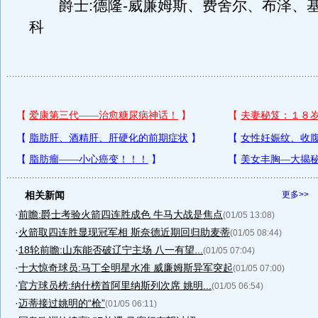
爵士:德隆-威廉姆斯、费舍尔、布泽、
科
相关新闻
更多>>
·
前瞻:爵士考验火箭四连胜成色 牛马大战是焦点
(01/05 13:08)
·
火箭取四连胜显现冠军相 斯奈德近期回归助麦蒂
(01/05 08:44)
·
18轮前瞻:山东能否破辽宁主场 八一有望...
(01/05 07:04)
·
十大惊奇球员:马丁全明星水准 威廉姆斯异军突起
(01/05 07:00)
·
官方球员榜:纳什榜首阿里纳斯列次席 姚明...
(01/05 06:54)
·
迈蒂接过姚明的“枪”
(01/05 06:11)