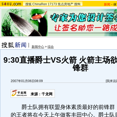
搜狐
ChinaRen
17173
焦点房地产
搜狗
新闻
-
体
新闻中心
>
综合
9:30直播爵士VS火箭 火箭主
锋群
2007年01月06日08:09
[
我来说
来源：千龙网
爵士队拥有联盟身体素质最好的前锋群
的王者将在今天上午做客丰田中心。爵士队