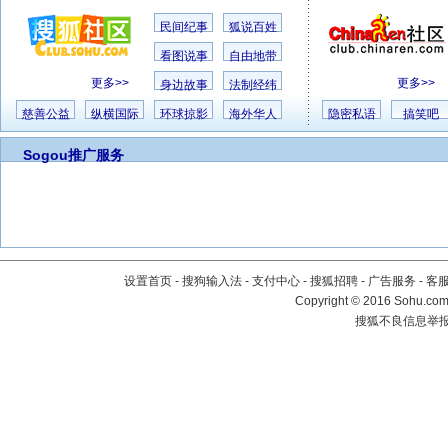
民间纪事
狐说百姓
看图说事
自由地带
更多>>
更多>>
身边故事
法制经纬
慈善公益
纵横国际
环球掠影
海外华人
隐密私语
搞笑吧
Sogou推广服务
设置首页
-
搜狗输入法
-
支付中心
-
搜狐招聘
-
广告服务
-
客
Copyright
©
2016 Sohu.com 
搜狐不良信息举