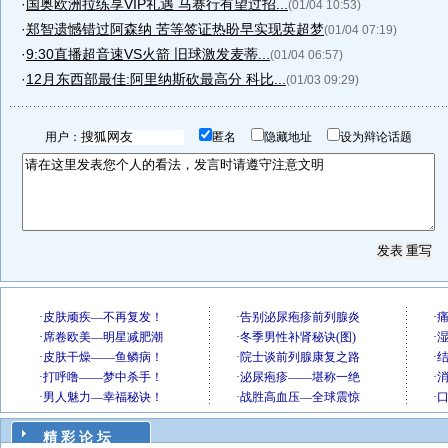
·
国奥欧洲拉练享VIP礼遇 马赛行有望过招...
(01/04 10:53)
·
郑智遗憾错过阿森纳 苦等签证热盼早实现英超梦
(01/04 07:19)
·
9:30直播超音速VS火箭 旧球激发麦蒂...
(01/04 06:57)
·
12月东西部最佳:阿里纳斯砍最高分 科比...
(01/03 09:29)
用户：
匿名
隐藏地址
设为辩论话题
精 彩 论 坛