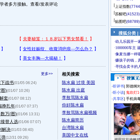
学者多方接触。查看/发表评论
上证指数
(7744
苏醒吧
(41523)
贴图吧
(68789)
搜狐分类 |
更多>>
相关搜索
党下战书
陈水扁 过境 美国
(01/05 06:24)
·
听评书
|
郭德纲
陈水扁 出庭
图)
(01/07 10:26)
·
听小说
|
鬼吹灯1
李敖骂陈水扁
堃解套
(01/07 08:12)
·
共享区
|
手机病
你好陈水扁
扁挣扎年
(01/07 07:37)
李敖骂陈水扁视频
数万(图)
(01/06 13:31)
陈水扁简历
虑接替人选
(01/06 07:07)
台湾陈水扁
制解决
(01/03 08:40)
美国中文在线
反弹
(12/31 09:26)
揭田壮壮徐帆