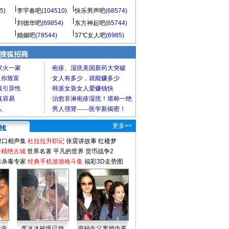
5)
李宇春吧
(104510)
快乐男声吧
(68574)
刘德华吧
(69854)
东方神起吧
(65744)
婚姻吧
(78544)
37℃女人吧
(6985)
 搜狐招商
更多>>
对口相声集
杜拉拉升职记
张震讲故事
红楼梦
-精绝古城
世界名著
平凡的世界
货币战争2
毒杀毒专家
经典手机游游格斗集
福彩3D走势图
情史
李冰冰被爆已婚
揭秘生父离婚内幕