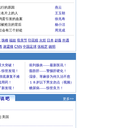
流行的原因
燕云
在名片上的人
王玉朝
鸡蛋引发的血案
徐兆寿
国被抢注的背后
杨小洁
社会有三个好处
周克成
运
珠峰
福娃
母亲节
印花税
火炬
日本
赵薇
外遇
希
谢霆锋
CNN
中国足球
张柏芝
姚明
说 吧
更多>>
|
美国