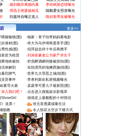
孕
·
揭刘晓庆离婚内幕
·
李幼斌新恋情曝光
婚
·
周迅王艳婆媳相见
·
陆毅爱女照首曝光
折
·
刘嘉玲自曝正造人
·
陈好新男友被曝光
 后
更多>>
喂猕猴桃(图)
·
独家：章子怡带妈妈看电影
好身材(图)
·
佟大为马伊琍再度牵手(图)
秀性感(图)
·
倪萍赵忠祥十年后再携手
服装皆为租赁
·
刘涛富豪老公为家产求生子
颜乘地铁被拍
·
舒淇醉酒瞬间惨被抓拍(图)
做活体解剖
·
实拍漂亮的地摊西施(组图)
的暴烈脾气
·
世界九大罪恶之城(组图)
遇灵异事件
·
李孝利新欢私密视频曝光
成命案导火索
·
孟庭苇可爱儿子最新照(图)
：加入我们吧！
·
点击进入搜狐娱乐影视库
howGirl
·
游戏史上最般配的十对情侣
2》送票！
·
张元首透露戒毒生活
湘胎教
·
令人惊叹太空步下楼方式