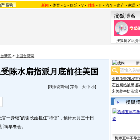
地产
搜狗
新闻
-
体育
-
S
-
娱乐
-
V
-
财经
-
IT
-
汽车
-
房产
-
家居
-
搜狐博客玩弄
澳台新闻
>
中国台湾网
新
廷受陈水扁指派月底前往美国
央视质疑29岁市
石首网站被黑
篡
[
我来说两句
] [字号：
大
中
小
]
宋美龄牛奶洗澡
官一身轻”的谢长廷担任“特使”，预计元月三十日
祈祷早餐会。
梅婷五年不孕