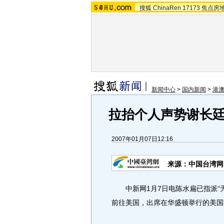
搜狐
ChinaRen
17173
焦点房
新闻中心
>
国内新闻
>
港
拉抬个人声势谢长
2007年01月07日12:16
来源：中国台湾网
中新网1月7日电陈水扁已指派“无
前往美国，出席在华盛顿举行的美国