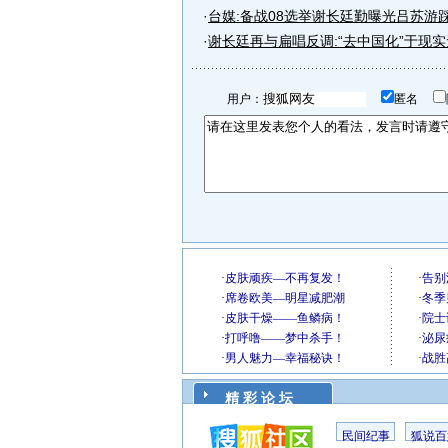
·
台媒:备战08选举谢长廷勤曝光吕苏游
·
谢长廷再与扁唱反调:“去中国化”于现
用户：
匿名
精 彩 论 坛
民间纪事
狐说百