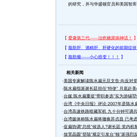
的研究，并与华盛顿官员和美国智库
相关新闻
·
美国专家解读陈水扁元旦文告:向反对
·
陈水扁指派谢长廷担任“特使” 月底赴美(
·
台媒:陈水扁重提“带职参选”实为游锡
·
台湾《中央日报》评论:2007年是陈水
·
台湾高速铁路暗藏军机 九十分钟可调兵
·
台湾媒体称陈水扁将撤换苏贞昌 已考
·
促扁协调“总统”候选人?谢长廷:党内机
·
放宽晶圆“登陆”规定引发台“独”派强烈