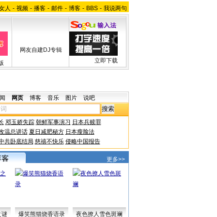
女人
-
视频
-
播客
-
邮件
-
博客
-
BBS
-
我说两句
网友自建DJ专辑
立即下载
版
闻
网页
博客
音乐
图片
说吧
长
邓玉娇失踪
朝鲜军事演习
日本兵赎罪
改温总讲话
夏日减肥秘方
日本瘦脸法
中共卧底结局
慈禧不快乐
侵略中国报告
更多>>
之谜
爆笑熊猫烧香语录
夜色撩人雪色斑斓