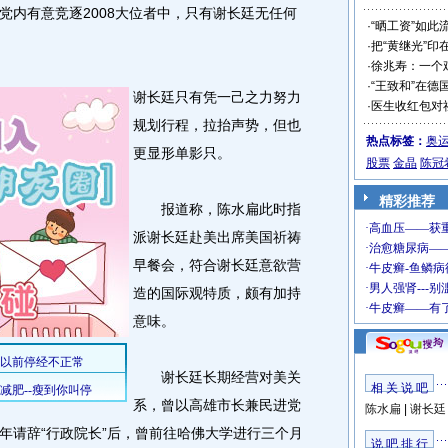
内有意竞逐2008大位者中，只有谢长廷无任何
·
“晒工资”如此
·
把“黄继光”印
·
徐兆寿：一个
·
“王致和”在德
谢长廷只有凭一己之力努力
·
医生收红包对
规划行程，拉抬声势，但也
热点标签：
奥
更显形单影只。
股票
金晶
陈冠
精彩推荐
报道称，陈水扁此时指
派谢长廷赴美出席美国祈祷
早餐会，符合谢长廷意欲营
造的国际观特质，颇有加持
意味。
谢长廷长期经营对美关
相 关 说 吧
系，曾以高雄市长兼民进党
陈水扁
|
谢长廷
年请辞“行政院长”后，曾前往哈佛大学进行三个月
说 吧 排 行