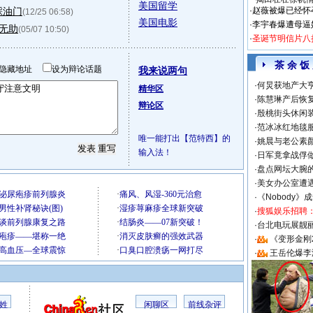
美国留学
踩油门
·
赵薇被爆已经怀
(12/25 06:58)
美国电影
·
李宇春爆遭母逼
实无助
(05/07 10:50)
·
圣诞节明信片八
茶 余 饭
隐藏地址
设为辩论话题
我来说两句
·
何炅获地产大亨
精华区
·
陈慧琳产后恢复
辩论区
·
殷桃街头休闲装
·
范冰冰红地毯
唯一能打出【范特西】的
·
姚晨与老公素
输入法！
·
日军竟拿战俘
·
盘点网坛大腕
·
美女办公室遭
·
《Nobody》
·
搜狐娱乐招聘
·
台北电玩展靓丽S
·
《变形金刚
·
王岳伦爆李
姓
闲聊区
前线杂评