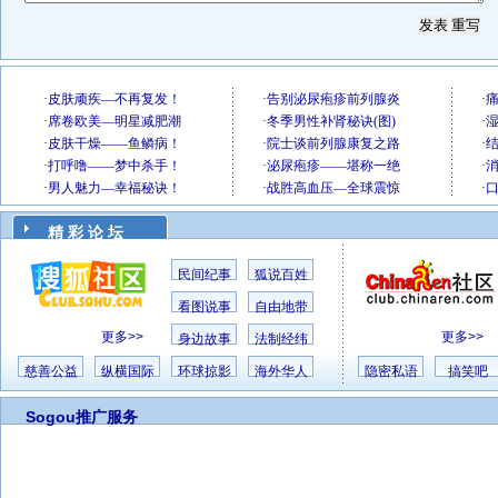
精 彩 论 坛
民间纪事
狐说百姓
看图说事
自由地带
更多>>
更多>>
身边故事
法制经纬
慈善公益
纵横国际
环球掠影
海外华人
隐密私语
搞笑吧
Sogou推广服务