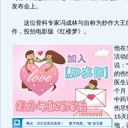
发布会上。
这位骨科专家冯成林与自称为炒作大王
作，投拍电影版《红楼梦》。
他在
活动
说：
的伤
医生
个月
中药
伤尽
15
地，