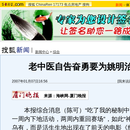
搜狐
ChinaRen
17173
焦点房地产
搜狗
新闻
-
体
新闻中心
>
综合
老中医自告奋勇要为姚明
2007年01月07日16:56
[
我来说
来源：海峡网-厦门晚报
本报综合消息（陈可）“吃了我的秘制中
一周内下地活动，两周内重回赛场”，如此“
乌有，而是活生生地出现在了前天的电影《