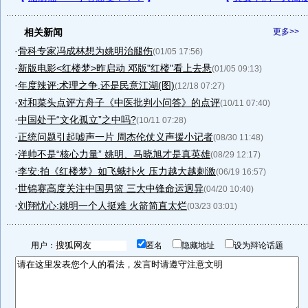
相关新闻
更多>>
·
骨科专家冯成林想为姚明治腿伤
(01/05 17:56)
·
新版电影<红楼梦>昨启动 邓版"红楼"看上去悬
(01/05 09:13)
·
年度辣评:术理之争,还是民意江湖(图)
(12/18 07:27)
·
对和菜头点评方舟子《中医批判小问答》的点评
(10/11 07:40)
·
中国处于“文化孤立”之中吗?
(10/11 07:28)
·
正统问题引起嘘声一片 周杰伦仗义声援小记者
(08/30 11:48)
·
洋帅不是“核心力量” 姚明、马晓旭才是真英雄
(08/29 12:17)
·
李安:拍《红楼梦》如飞蛾扑火 压力越大越刺激
(06/19 16:57)
·
世锦赛高度关注中国男篮 三大中锋命运迥异
(04/20 10:40)
·
刘翔忧心:姚明一个人挺难 火箭简直太烂
(03/23 03:01)
用户：
匿名
隐藏地址
设为辩论话题