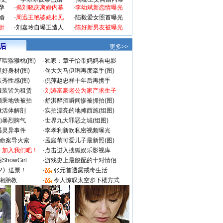
孕
·
揭刘晓庆离婚内幕
·
李幼斌新恋情曝光
婚
·
周迅王艳婆媳相见
·
陆毅爱女照首曝光
折
·
刘嘉玲自曝正造人
·
陈好新男友被曝光
 后
更多>>
喂猕猴桃(图)
·
独家：章子怡带妈妈看电影
好身材(图)
·
佟大为马伊琍再度牵手(图)
秀性感(图)
·
倪萍赵忠祥十年后再携手
服装皆为租赁
·
刘涛富豪老公为家产求生子
颜乘地铁被拍
·
舒淇醉酒瞬间惨被抓拍(图)
做活体解剖
·
实拍漂亮的地摊西施(组图)
的暴烈脾气
·
世界九大罪恶之城(组图)
遇灵异事件
·
李孝利新欢私密视频曝光
成命案导火索
·
孟庭苇可爱儿子最新照(图)
：加入我们吧！
·
点击进入搜狐娱乐影视库
howGirl
·
游戏史上最般配的十对情侣
2》送票！
·
张元首透露戒毒生活
湘胎教
·
令人惊叹太空步下楼方式