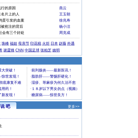
流行的原因
燕云
在名片上的人
王玉朝
鸡蛋引发的血案
徐兆寿
国被抢注的背后
杨小洁
社会有三个好处
周克成
运
珠峰
福娃
母亲节
印花税
火炬
日本
赵薇
外遇
希
谢霆锋
CNN
中国足球
张柏芝
姚明
说 吧
更多>>
生