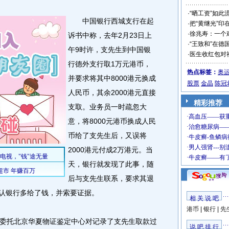
·
“晒工资”如此
中国银行西城支行在起
·
把“黄继光”印
·
徐兆寿：一个
诉书中称，去年2月23日上
·
“王致和”在德
午9时许，支先生到中国银
·
医生收红包对
行德外支行取1万元港币，
热点标签：
奥
并要求将其中8000港元换成
股票
金晶
陈冠
人民币，其余2000港元直接
精彩推荐
支取。业务员一时疏忽大
意，将8000元港币换成人民
币给了支先生后，又误将
2000港元付成2万港元。当
天，银行就发现了此事，随
后与支先生联系，要求其退
承认银行多给了钱，并索要证据。
相 关 说 吧
港币
|
银行
|
先
托北京华夏物证鉴定中心对记录了支先生取款过
说 吧 排 行