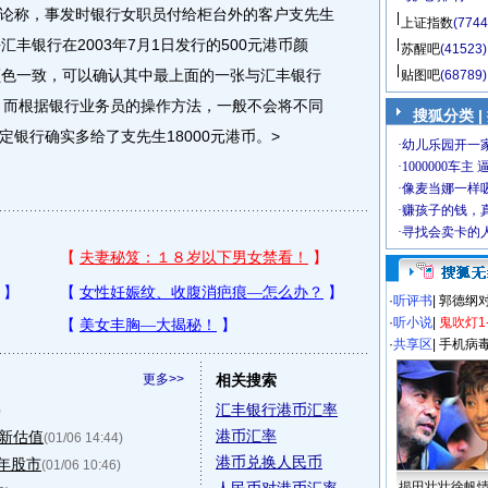
论称，事发时银行女职员付给柜台外的客户支先生
上证指数
(7744
丰银行在2003年7月1日发行的500元港币颜
苏醒吧
(41523)
颜色一致，可以确认其中最上面的一张与汇丰银行
贴图吧
(68789)
符。而根据银行业务员的操作方法，一般不会将不同
搜狐分类 |
银行确实多给了支先生18000元港币。>
·
听评书
|
郭德纲
·
听小说
|
鬼吹灯1
·
共享区
|
手机病
更多>>
相关搜索
汇丰银行港币汇率
)
港币汇率
重新估值
(01/06 14:44)
港币兑换人民币
7年股市
(01/06 10:46)
揭田壮壮徐帆