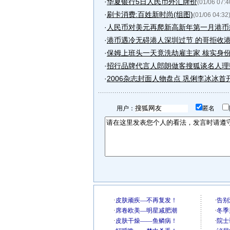
·
华夏银行5日人民币外汇牌价
(01/06 07:4
·
刷卡消费:百姓新时尚(组图)
(01/06 04:32
·
人民币对美元再爬新高新年第一月港币或
·
港币遇冷无碍港人深圳过节 的哥拒收
·
保姆上班头一天竟洗劫雇主家 核实身
·
招行品牌代言人郎朗做客搜狐谈名人理
·
2006杂志封面人物盘点 巩俐李冰冰首开.
用户：
匿名