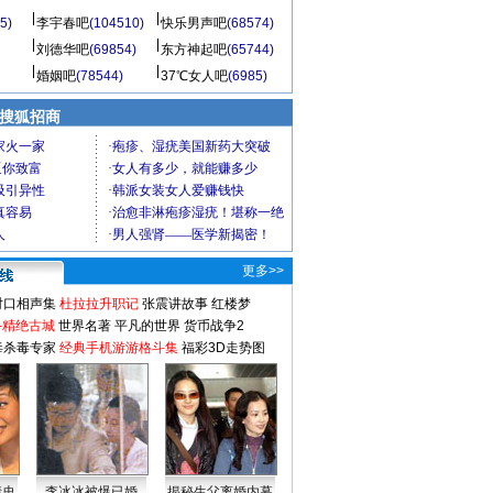
5)
李宇春吧
(104510)
快乐男声吧
(68574)
刘德华吧
(69854)
东方神起吧
(65744)
婚姻吧
(78544)
37℃女人吧
(6985)
 搜狐招商
更多>>
对口相声集
杜拉拉升职记
张震讲故事
红楼梦
-精绝古城
世界名著
平凡的世界
货币战争2
毒杀毒专家
经典手机游游格斗集
福彩3D走势图
情史
李冰冰被爆已婚
揭秘生父离婚内幕