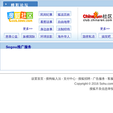
精 彩 论 坛
民间纪事
狐说百姓
看图说事
自由地带
更多>>
更多>>
身边故事
法制经纬
慈善公益
纵横国际
环球掠影
海外华人
隐密私语
搞笑吧
Sogou推广服务
设置首页
-
搜狗输入法
-
支付中心
-
搜狐招聘
-
广告服务
-
客
Copyright
©
2016 Sohu.com 
搜狐不良信息举