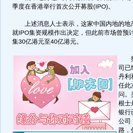
季度在香港举行首次公开募股(IPO)。
上述消息人士表示，这家中国内地的地
就IPO集资规模作出决定，但此前市场曾预
集30亿港元至40亿港元。
报
司已
丹利
任此
问。
根士
银行
公司
路，