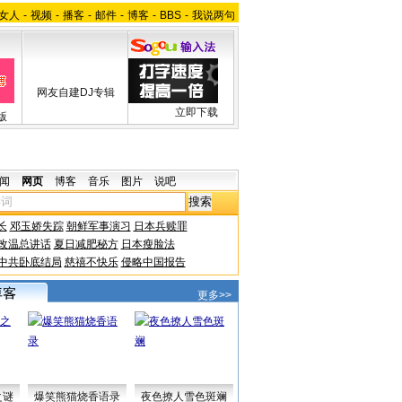
女人
-
视频
-
播客
-
邮件
-
博客
-
BBS
-
我说两句
网友自建DJ专辑
立即下载
版
闻
网页
博客
音乐
图片
说吧
长
邓玉娇失踪
朝鲜军事演习
日本兵赎罪
改温总讲话
夏日减肥秘方
日本瘦脸法
中共卧底结局
慈禧不快乐
侵略中国报告
更多>>
之谜
爆笑熊猫烧香语录
夜色撩人雪色斑斓