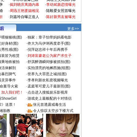
孕
·
揭刘晓庆离婚内幕
·
李幼斌新恋情曝光
婚
·
周迅王艳婆媳相见
·
陆毅爱女照首曝光
折
·
刘嘉玲自曝正造人
·
陈好新男友被曝光
 后
更多>>
喂猕猴桃(图)
·
独家：章子怡带妈妈看电影
好身材(图)
·
佟大为马伊琍再度牵手(图)
秀性感(图)
·
倪萍赵忠祥十年后再携手
服装皆为租赁
·
刘涛富豪老公为家产求生子
颜乘地铁被拍
·
舒淇醉酒瞬间惨被抓拍(图)
做活体解剖
·
实拍漂亮的地摊西施(组图)
的暴烈脾气
·
世界九大罪恶之城(组图)
遇灵异事件
·
李孝利新欢私密视频曝光
成命案导火索
·
孟庭苇可爱儿子最新照(图)
：加入我们吧！
·
点击进入搜狐娱乐影视库
howGirl
·
游戏史上最般配的十对情侣
2》送票！
·
张元首透露戒毒生活
湘胎教
·
令人惊叹太空步下楼方式