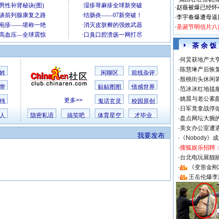
·
赵薇被爆已经怀
·
李宇春爆遭母逼
·
圣诞节明信片八
茶 余 饭
·
何炅获地产大亨
·
陈慧琳产后恢复
姓
闲聊区
前线杂评
·
殷桃街头休闲装
带
贴贴图图
情感世界
·
范冰冰红地毯
·
姚晨与老公素
更多>>
纬
鬼话玄灵
校园原创
·
日军竟拿战俘
人
隐密私语
搞笑吧
体育星空
才毕业
·
盘点网坛大腕
·
美女办公室遭
我要发布
·
《Nobody》
·
搜狐娱乐招聘
·
台北电玩展靓丽S
·
《变形金刚
·
王岳伦爆李