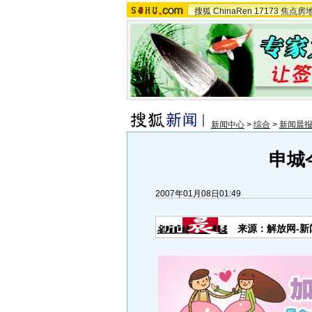
搜狐
ChinaRen
17173
焦点房
新闻中心
>
综合
>
新闻晨
申城
2007年01月08日01:49
来源：解放网-新