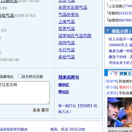
北京气温
11摄氏度
(01/07 16:20)
上证指数
(7744
东营市近期气温
1:45)
苏醒吧
(41523)
气温的变化
最低气温
(01/06 07:43)
贴图吧
(68789)
上海气温
世界气温
:12)
搜狐分类 |
温带地区气温范围
)
深圳气温
)
今日气温
)
多哈气温
01/05 06:19)
隐藏地址
设为辩论话题
我来说两句
·
听评书
|
郭德纲
精华区
·
听小说
|
鬼吹灯1
辩论区
·
共享区
|
手机病
唯一能打出【范特西】的
输入法！
揭田壮壮徐帆