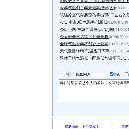
·
明起进入三九天 下周北京最低气温零下
·
今年气温创百年来最高纪录(图)
(01/06 1
·
较强冷空气奔袭琼岛将出现8℃左右的
·
-6℃!南京8日气温将创新低
(01/06 07:40)
·
今日小寒 主城气温最低6℃(图)
(01/06 04
·
今天最低气温零下10摄氏度
(01/06 01:44
·
全球气温今年将创史上最高
(01/05 16:37
·
天气慢慢转晴 气温逐日下降
(01/05 15:14
·
双休天晴气温低市区最低气温零下3℃
(
用户：
匿名