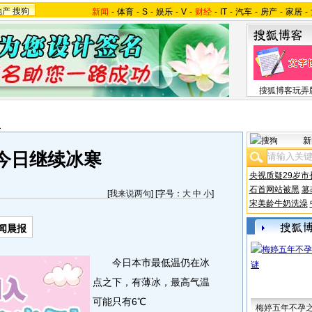
地产
搜狗
新闻
-
体育
-
S
-
娱乐
-
V
-
财经
-
IT
-
汽车
-
房产
-
家居
-
搜狐博客玩弄
报
新
今日继续冰寒
央视质疑29岁市
石首网站被黑
篡
[
我来说两句
] [字号：
大
中
小
]
宋美龄牛奶洗澡
闻晨报
今日本市最低温仍在冰
点之下，有薄冰，最高气温
可能只有6℃
梅婷五年不孕