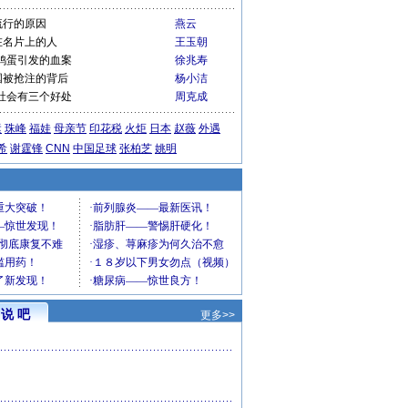
流行的原因
燕云
在名片上的人
王玉朝
鸡蛋引发的血案
徐兆寿
国被抢注的背后
杨小洁
社会有三个好处
周克成
运
珠峰
福娃
母亲节
印花税
火炬
日本
赵薇
外遇
希
谢霆锋
CNN
中国足球
张柏芝
姚明
说 吧
更多>>