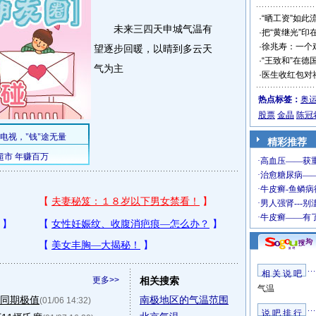
·
“晒工资”如此
未来三四天申城气温有
·
把“黄继光”印
·
徐兆寿：一个
望逐步回暖，以晴到多云天
·
“王致和”在德
气为主
·
医生收红包对
热点标签：
奥
股票
金晶
陈冠
精彩推荐
相 关 说 吧
更多>>
相关搜索
气温
史同期极值
南极地区的气温范围
(01/06 14:32)
说 吧 排 行