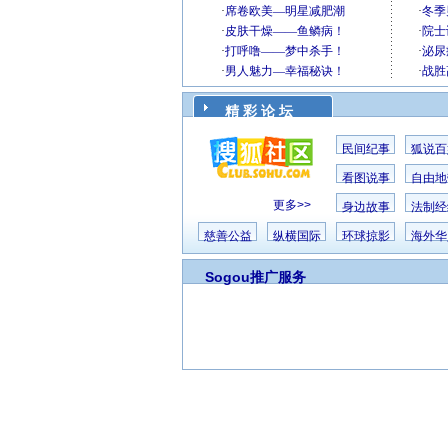
精 彩 论 坛
民间纪事
狐说百
看图说事
自由地
更多>>
身边故事
法制经
慈善公益
纵横国际
环球掠影
海外华
Sogou推广服务