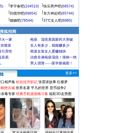
5)
李宇春吧
(104510)
快乐男声吧
(68574)
刘德华吧
(69854)
东方神起吧
(65744)
婚姻吧
(78544)
37℃女人吧
(6985)
 搜狐招商
更多>>
对口相声集
杜拉拉升职记
张震讲故事
红楼梦
-精绝古城
世界名著
平凡的世界
货币战争2
毒杀毒专家
经典手机游游格斗集
福彩3D走势图
情史
李冰冰被爆已婚
揭秘生父离婚内幕