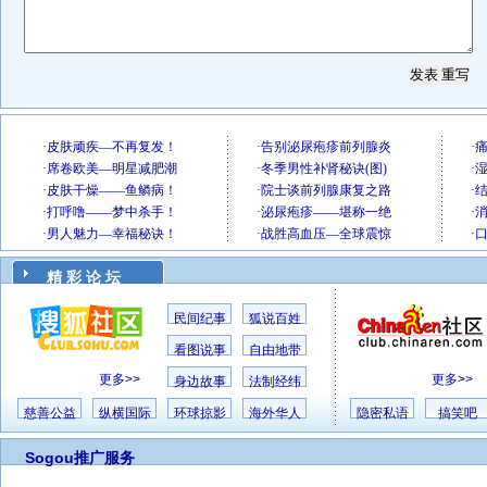
精 彩 论 坛
民间纪事
狐说百姓
看图说事
自由地带
更多>>
更多>>
身边故事
法制经纬
慈善公益
纵横国际
环球掠影
海外华人
隐密私语
搞笑吧
Sogou推广服务