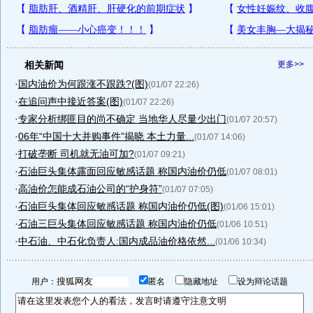
相关新闻
更多>>
·
国内油价为何跟涨不跟跌?(图)
(01/07 22:26)
·
在追问声中接近答案(图)
(01/07 22:26)
·
专家分析绑匪目的尚不确定 当地华人尽量少出门
(01/07 20:57)
·
06年“中国十大并购事件”揭晓 本土力量...
(01/07 14:06)
·
打破垄断 司机就无油可加?
(01/07 09:21)
·
石油巨头集体露面回应敏感话题 称国内油价仍低
(01/07 08:01)
·
高油价怎能成石油公司的“护身符”
(01/07 07:05)
·
石油巨头集体回应敏感话题 称国内油价仍低(图)
(01/06 15:01)
·
石油三巨头集体回应敏感话题 称国内油价仍低
(01/06 10:51)
·
中石油、中石化负责人:国内成品油价格依然...
(01/06 10:34)
用户：
匿名
隐藏地址
设为辩论话题