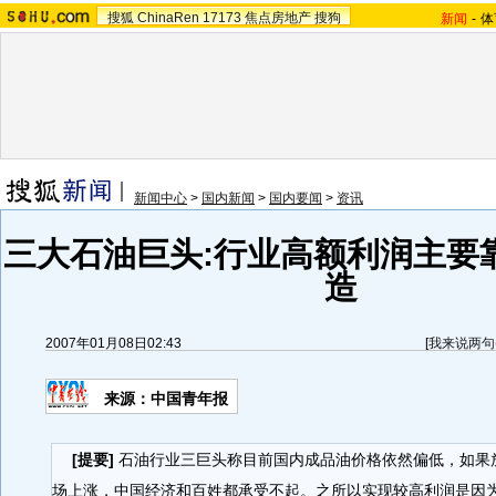
搜狐
ChinaRen
17173
焦点房地产
搜狗
新闻
-
体
新闻中心
>
国内新闻
>
国内要闻
>
资讯
三大石油巨头:行业高额利润主要
造
2007年01月08日02:43
[
我来说两句
来源：中国青年报
[提要]
石油行业三巨头称目前国内成品油价格依然偏低，如果
场上涨，中国经济和百姓都承受不起。之所以实现较高利润是因