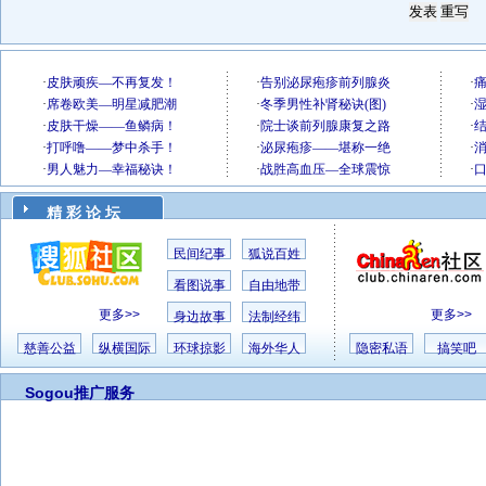
精 彩 论 坛
民间纪事
狐说百姓
看图说事
自由地带
更多>>
更多>>
身边故事
法制经纬
慈善公益
纵横国际
环球掠影
海外华人
隐密私语
搞笑吧
Sogou推广服务