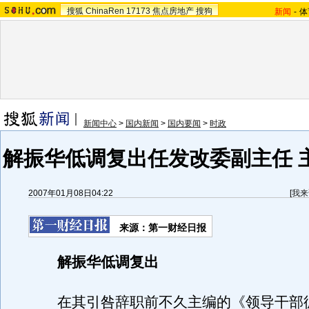
搜狐
ChinaRen
17173
焦点房地产
搜狗
新闻
-
体
新闻中心
>
国内新闻
>
国内要闻
>
时政
解振华低调复出任发改委副主任 
2007年01月08日04:22
[
我来
来源：第一财经日报
解振华低调复出
在其引咎辞职前不久主编的《领导干部