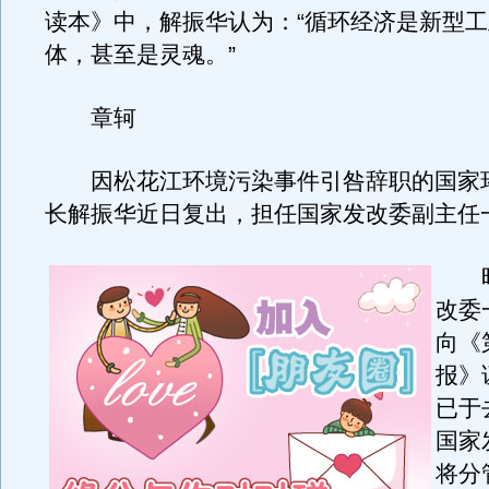
读本》中，解振华认为：“循环经济是新型
体，甚至是灵魂。”
章轲
因松花江环境污染事件引咎辞职的国家
长解振华近日复出，担任国家发改委副主任
昨
改委
向《
报》
已于
国家
将分