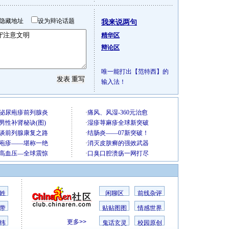
隐藏地址
设为辩论话题
我来说两句
精华区
辩论区
唯一能打出【范特西】的
输入法！
姓
闲聊区
前线杂评
带
贴贴图图
情感世界
更多>>
纬
鬼话玄灵
校园原创