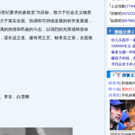
上证指数
(7744
世纪要求的参政党”为目标，致力于社会主义物质
苏醒吧
(41523)
力于落实全面、协调和可持续发展的科学发展观，
贴图吧
(68789)
满的热情和昂扬的斗志，以强烈的光荣感和使命
搜狐分类 |
，谋长远之道、建有用之言、献务实之策，全面推
·
听评书
|
郭德纲
·
听小说
|
鬼吹灯1
·
共享区
|
手机病
、李非、白雪卿
揭田壮壮徐帆