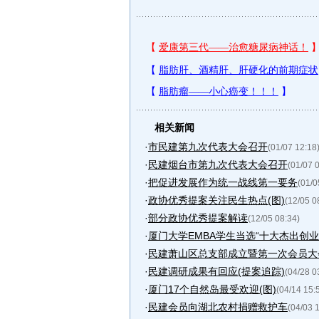
相关新闻
·
市民建第九次代表大会召开
(01/07 12:18
·
民建烟台市第九次代表大会召开
(01/07 
·
把促进发展作为统一战线第一要务
(01/0
·
政协优秀提案关注民生热点(图)
(12/05 0
·
部分政协优秀提案解读
(12/05 08:34)
·
厦门大学EMBA学生当选“十大杰出创业
·
民建萧山区总支部成立暨第一次会员大
·
民建调研成果有回应(提案追踪)
(04/28 0
·
厦门17个自然岛最受欢迎(图)
(04/14 15:
·
民建会员向湖北农村捐赠救护车
(04/03 