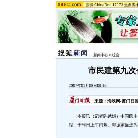
搜狐
ChinaRen
17173
焦点房
新闻中心
>
综合
市民建第九次
2007年01月08日09:16
来源：海峡网-厦门日
本报讯（记者陈镌娟）中国民主建
程，于昨日上午闭幕。郭振家当选为