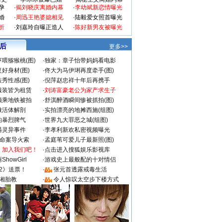
孕
·
揭刘晓庆离婚内幕
·
李幼斌新恋情曝光
婚
·
周迅王艳婆媳相见
·
陆毅爱女照首曝光
折
·
刘嘉玲自曝正造人
·
陈好新男友被曝光
 后
更多>>
喂猕猴桃(图)
·
独家：章子怡带妈妈看电影
好身材(图)
·
佟大为马伊琍再度牵手(图)
秀性感(图)
·
倪萍赵忠祥十年后再携手
服装皆为租赁
·
刘涛富豪老公为家产求生子
颜乘地铁被拍
·
舒淇醉酒瞬间惨被抓拍(图)
做活体解剖
·
实拍漂亮的地摊西施(组图)
的暴烈脾气
·
世界九大罪恶之城(组图)
遇灵异事件
·
李孝利新欢私密视频曝光
成命案导火索
·
孟庭苇可爱儿子最新照(图)
：加入我们吧！
·
点击进入搜狐娱乐影视库
howGirl
·
游戏史上最般配的十对情侣
2》送票！
·
张元首透露戒毒生活
湘胎教
·
令人惊叹太空步下楼方式