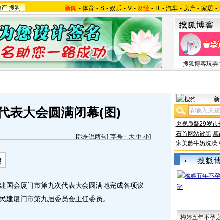
地产
搜狗
新闻
-
体育
-
S
-
娱乐
-
V
-
财经
-
IT
-
汽车
-
房产
-
家居
-
搜狐博客玩弄
新
代表大会圆满闭幕(图)
央视质疑29岁市
石首网站被黑
篡
[
我来说两句
] [字号：
大
中
小
]
宋美龄牛奶洗澡
报
国会厦门市第九次代表大会圆满地完成各项议
民建厦门市第九届委员会主任委员。
梅婷五年不孕