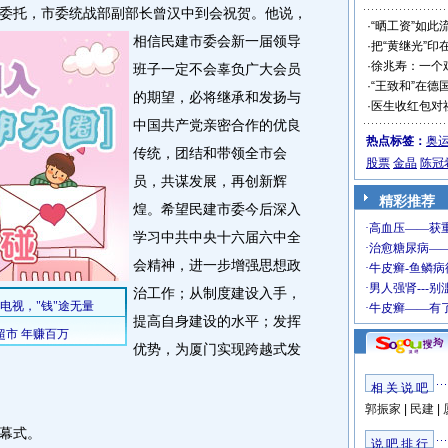
托，市委统战部副部长曾汉中到会祝贺。
他说，
·
“晒工资”如此
相信民建市委会新一届领导
·
把“黄继光”印
·
徐兆寿：一个
班子一定不会辜负广大会员
·
“王致和”在德
的期望，必将继承和发扬与
·
医生收红包对
中国共产党亲密合作的优良
热点标签：
奥
传统，团结和带领全市会
股票
金晶
陈冠
员，共谋发展，再创新辉
精彩推荐
煌。希望民建市委今后深入
学习中共中央十六届六中全
会精神，进一步增强思想政
治工作；从制度建设入手，
提高自身建设的水平；发挥
优势，为厦门实现跨越式发
相 关 说 吧
郭振家
|
民建
|
幕式。
说 吧 排 行