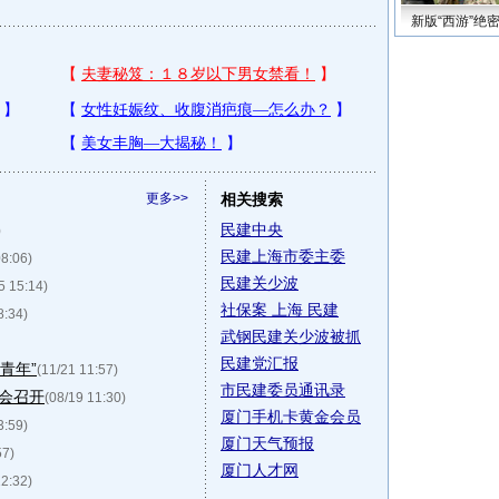
新版“西游”绝
更多>>
相关搜索
民建中央
)
民建上海市委主委
08:06)
民建关少波
5 15:14)
社保案 上海 民建
8:34)
武钢民建关少波被抓
民建党汇报
青年”
(11/21 11:57)
市民建委员通讯录
会召开
(08/19 11:30)
厦门手机卡黄金会员
3:59)
厦门天气预报
57)
厦门人才网
12:32)