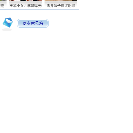
密照
王菲小女儿李嫣曝光
酒井法子痛哭谢罪