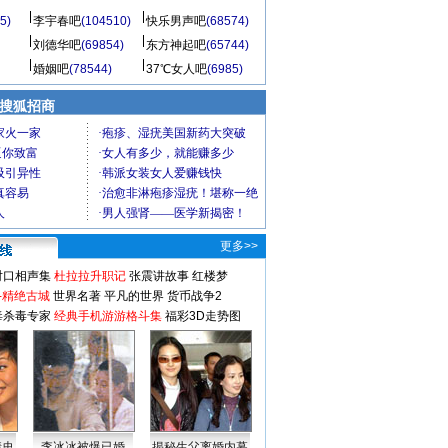
5)
李宇春吧
(104510)
快乐男声吧
(68574)
刘德华吧
(69854)
东方神起吧
(65744)
婚姻吧
(78544)
37℃女人吧
(6985)
 搜狐招商
更多>>
对口相声集
杜拉拉升职记
张震讲故事
红楼梦
-精绝古城
世界名著
平凡的世界
货币战争2
毒杀毒专家
经典手机游游格斗集
福彩3D走势图
情史
李冰冰被爆已婚
揭秘生父离婚内幕