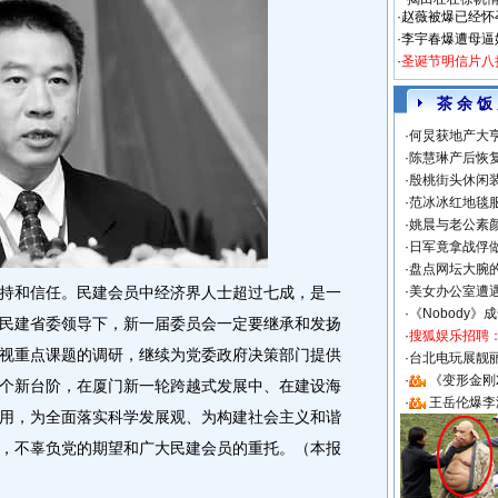
·
赵薇被爆已经怀
·
李宇春爆遭母逼
·
圣诞节明信片八
茶 余 饭
·
何炅获地产大亨
·
陈慧琳产后恢复
·
殷桃街头休闲装
·
范冰冰红地毯
·
姚晨与老公素
·
日军竟拿战俘
·
盘点网坛大腕
和信任。民建会员中经济界人士超过七成，是一
·
美女办公室遭
·
《Nobody》
民建省委领导下，新一届委员会一定要继承和发扬
·
搜狐娱乐招聘
视重点课题的调研，继续为党委政府决策部门提供
·
台北电玩展靓丽S
·
《变形金刚
个新台阶，在厦门新一轮跨越式发展中、在建设海
·
王岳伦爆李
用，为全面落实科学发展观、为构建社会主义和谐
，不辜负党的期望和广大民建会员的重托。（本报