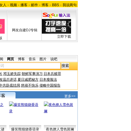
女人
-
视频
-
播客
-
邮件
-
博客
-
BBS
-
我说两句
网友自建DJ专辑
立即下载
版
闻
网页
博客
音乐
图片
说吧
长
邓玉娇失踪
朝鲜军事演习
日本兵赎罪
改温总讲话
夏日减肥秘方
日本瘦脸法
中共卧底结局
慈禧不快乐
侵略中国报告
更多>>
之谜
爆笑熊猫烧香语录
夜色撩人雪色斑斓