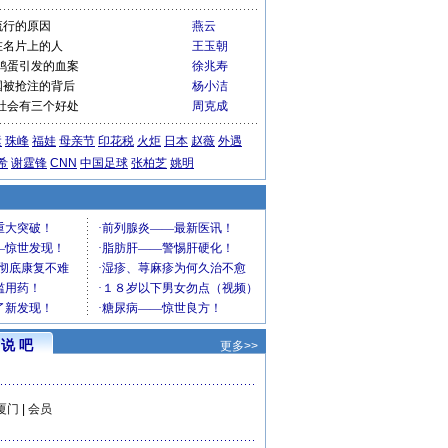
流行的原因
燕云
在名片上的人
王玉朝
鸡蛋引发的血案
徐兆寿
国被抢注的背后
杨小洁
社会有三个好处
周克成
运
珠峰
福娃
母亲节
印花税
火炬
日本
赵薇
外遇
希
谢霆锋
CNN
中国足球
张柏芝
姚明
说 吧
更多>>
厦门
|
会员