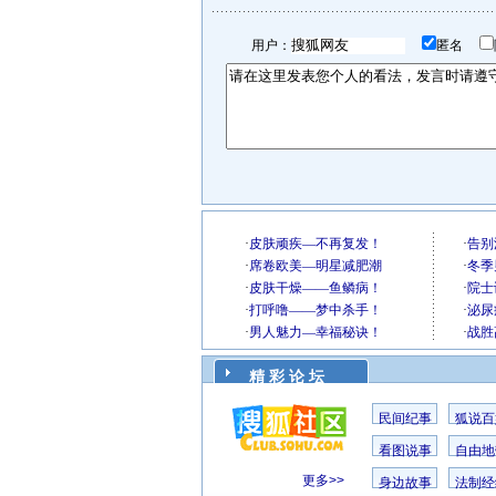
用户：
匿名
精 彩 论 坛
民间纪事
狐说百
看图说事
自由地
更多>>
身边故事
法制经