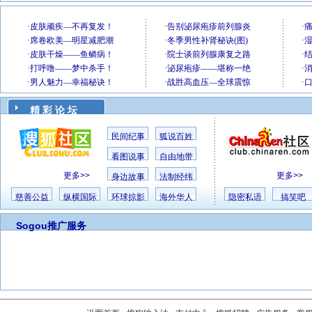
精 彩 论 坛
民间纪事
狐说百姓
看图说事
自由地带
更多>>
更多>>
身边故事
法制经纬
慈善公益
纵横国际
环球掠影
海外华人
隐密私语
搞笑吧
Sogou推广服务