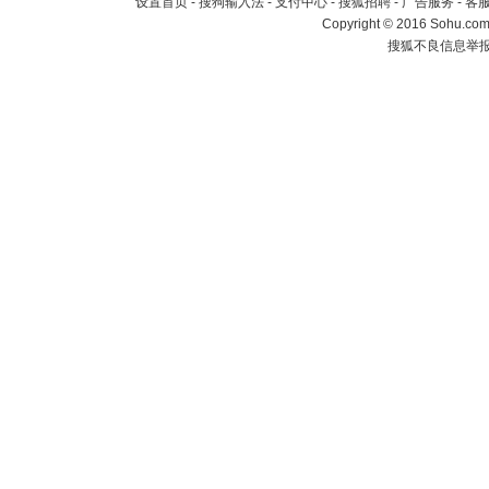
设置首页
-
搜狗输入法
-
支付中心
-
搜狐招聘
-
广告服务
-
客
Copyright
©
2016 Sohu.com 
搜狐不良信息举