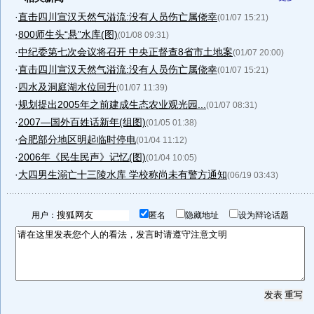
·
直击四川宣汉天然气溢流:没有人员伤亡属侥幸
(01/07 15:21)
·
800师生头“悬”水库(图)
(01/08 09:31)
·
中纪委第七次会议将召开 中央正督查8省市土地案
(01/07 20:00)
·
直击四川宣汉天然气溢流:没有人员伤亡属侥幸
(01/07 15:21)
·
四水及洞庭湖水位回升
(01/07 11:39)
·
规划提出2005年之前建成生态农业观光园...
(01/07 08:31)
·
2007—国外百姓话新年(组图)
(01/05 01:38)
·
合肥部分地区明起临时停电
(01/04 11:12)
·
2006年《民生民声》记忆(图)
(01/04 10:05)
·
大四男生溺亡十三陵水库 学校称尚未有警方通知
(06/19 03:43)
用户：
匿名
隐藏地址
设为辩论话题