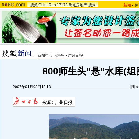
搜狐
ChinaRen
17173
焦点房地产
搜狗
新闻
-
体
新闻中心
>
综合
>
广州日报
800师生头“悬”水库(组
2007年01月08日12:13
[
我来
来源：广州日报