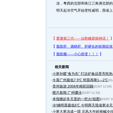
冻，粤西的北部和珠江三角洲北部的
明天起冷空气开始变性减弱，我省上
相关新闻
·
小寒补暖“食为先” 打边炉食品受市民热捧
·
今晨广州最低7.9℃ 明晨再降1—2℃
(01
·
贵州旅游:2006年精彩回顾
(01/07 12:04)
·
图片新闻:广州骤冷
(01/07 11:33)
·
本报燃起冬天里的一把火(组图)
(01/07 1
·
冷!穗明晨最低6℃ 今明两天我省寒冷天气
·
小寒大寒冻成一团 北风大作岭南喊冷(