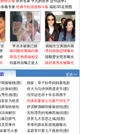
-精绝古城
世界名著
平凡的世界
货币战争2
毒杀毒专家
经典手机游游格斗集
福彩3D走势图
情史
李冰冰被爆已婚
揭秘生父离婚内幕
孕
·
揭刘晓庆离婚内幕
·
李幼斌新恋情曝光
婚
·
周迅王艳婆媳相见
·
陆毅爱女照首曝光
折
·
刘嘉玲自曝正造人
·
陈好新男友被曝光
 后
更多>>
喂猕猴桃(图)
·
独家：章子怡带妈妈看电影
好身材(图)
·
佟大为马伊琍再度牵手(图)
秀性感(图)
·
倪萍赵忠祥十年后再携手
服装皆为租赁
·
刘涛富豪老公为家产求生子
颜乘地铁被拍
·
舒淇醉酒瞬间惨被抓拍(图)
做活体解剖
·
实拍漂亮的地摊西施(组图)
的暴烈脾气
·
世界九大罪恶之城(组图)
遇灵异事件
·
李孝利新欢私密视频曝光
成命案导火索
·
孟庭苇可爱儿子最新照(图)