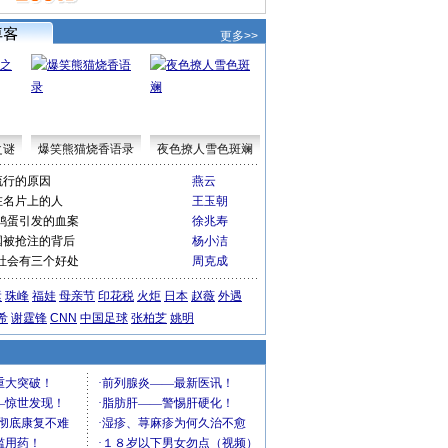
更多>>
之谜
爆笑熊猫烧香语录
夜色撩人雪色斑斓
流行的原因
燕云
在名片上的人
王玉朝
鸡蛋引发的血案
徐兆寿
国被抢注的背后
杨小洁
社会有三个好处
周克成
运
珠峰
福娃
母亲节
印花税
火炬
日本
赵薇
外遇
希
谢霆锋
CNN
中国足球
张柏芝
姚明