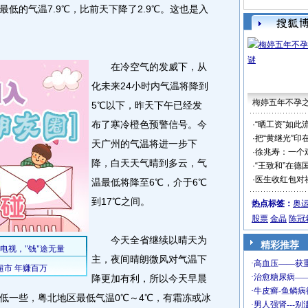
低的气温7.9℃，比前天下降了2.9℃。这也是入
。
在冷空气的发威下，从
化未来24小时内气温将降到
梅婷五年不孕
5℃以下，昨天下午已经发
布了寒冷橙色预警信号。今
·
“晒工资”如此
·
把“黄继光”印
天广州的气温将进一步下
·
徐兆寿：一个
降，白天天气晴到多云，气
·
“王致和”在德
·
医生收红包对
温最低将降至6℃，介于6℃
到17℃之间。
热点标签：
奥
股票
金晶
陈冠
今天全省继续以晴天为
精彩推荐
主，夜间晴朗微风对气温下
降更加有利，所以今天早晨
低一些，粤北地区最低气温0℃～4℃，有霜冻或冰