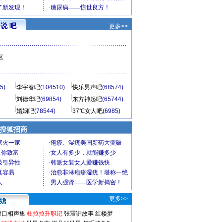
说 吧
更多>>
区
5)
李宇春吧
(104510)
快乐男声吧
(68574)
刘德华吧
(69854)
东方神起吧
(65744)
婚姻吧
(78544)
37℃女人吧
(6985)
 搜狐招商
更多>>
对口相声集
杜拉拉升职记
张震讲故事
红楼梦