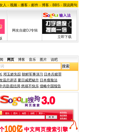
女人
-
视频
-
播客
-
邮件
-
博客
-
BBS
-
我说两句
网友自建DJ专辑
立即下载
版
闻
网页
博客
音乐
图片
说吧
长
邓玉娇失踪
朝鲜军事演习
日本兵赎罪
改温总讲话
夏日减肥秘方
日本瘦脸法
中共卧底结局
慈禧不快乐
侵略中国报告