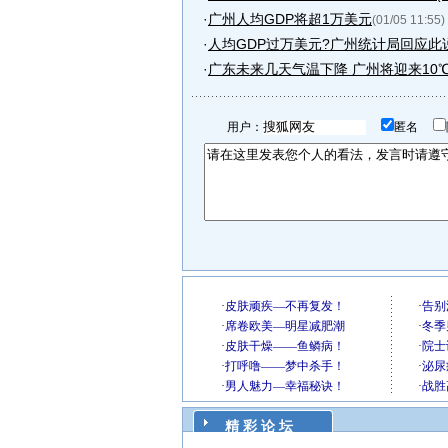
·
广州人均GDP将超1万美元
(01/05 11:55)
·
人均GDP过万美元?广州统计局回应此说法
·
广东未来几天气温下降 广州将迎来10
用户：
匿名
精 彩 论 坛