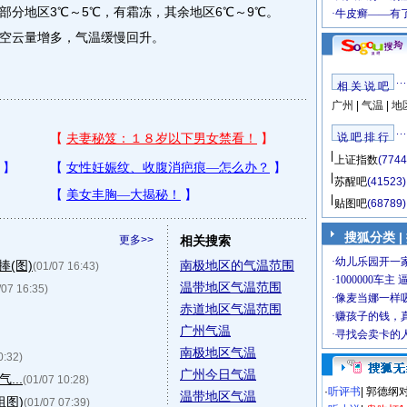
部分地区3℃～5℃，有霜冻，其余地区6℃～9℃。
空云量增多，气温缓慢回升。
相 关 说 吧
广州
|
气温
|
地
说 吧 排 行
上证指数
(7744
苏醒吧
(41523)
贴图吧
(68789)
搜狐分类 |
更多>>
相关搜索
(图)
南极地区的气温范围
(01/07 16:43)
温带地区气温范围
/07 16:35)
赤道地区气温范围
广州气温
南极地区气温
0:32)
广州今日气温
...
(01/07 10:28)
·
听评书
|
郭德纲
温带地区气温
组图)
(01/07 07:39)