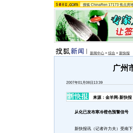
搜狐
ChinaRen
17173
焦点房
新闻中心
>
综合
>
新快报
广州
2007年01月08日13:39
来源：金羊网-新快报
从化已发布寒冷橙色预警信号
新快报讯（记者许力夫）受南下的