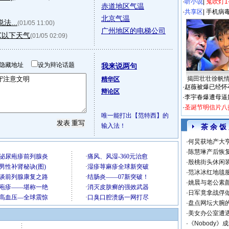
·
听小说
|
鬼吹灯1
赤道地区气温
·
共享区
|
手机病
北京气温
...
(01/05 11:00)
广州地区的电梯公司
℃以下天气
(01/05 02:09)
隐藏地址
设为辩论话题
我来说两句
揭田壮壮徐帆
精华区
·
赵薇被爆已经怀
辩论区
·
李宇春爆遭母逼
·
圣诞节明信片八
唯一能打出【范特西】的
输入法！
茶 余 饭
·
何炅获地产大亨
·
陈慧琳产后恢复
·
殷桃街头休闲装
·
范冰冰红地毯
·
姚晨与老公素
·
日军竟拿战俘
·
盘点网坛大腕
·
美女办公室遭
·
《Nobody》