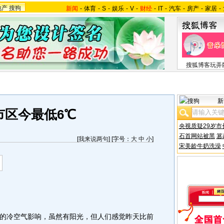
地产
搜狗
新闻
-
体育
-
S
-
娱乐
-
V
-
财经
-
IT
-
汽车
-
房产
-
家居
-
搜狐博客玩弄
新
市区今最低6℃
央视质疑29岁市
石首网站被黑
篡
[
我来说两句
] [字号：
大
中
小
]
宋美龄牛奶洗澡
冷空气影响，虽然有阳光，但人们感觉昨天比前