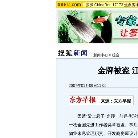
搜狐
ChinaRen
17173
焦点房
新闻中心
>
综合
金牌被盗 
2007年01月09日11:05
来源：东方早报
因遭“梁上君子”光顾，前乒乓球世
一枚全国先进工作者奖章被盗。事后
物业未尽管理职责、开发商房屋设计