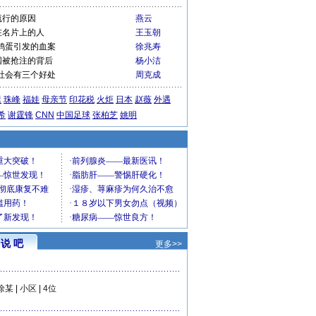
流行的原因
燕云
在名片上的人
王玉朝
鸡蛋引发的血案
徐兆寿
国被抢注的背后
杨小洁
社会有三个好处
周克成
运
珠峰
福娃
母亲节
印花税
火炬
日本
赵薇
外遇
希
谢霆锋
CNN
中国足球
张柏芝
姚明
说 吧
更多>>
徐某
|
小区
|
4位