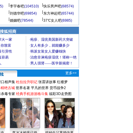
5)
李宇春吧
(104510)
快乐男声吧
(68574)
刘德华吧
(69854)
东方神起吧
(65744)
婚姻吧
(78544)
37℃女人吧
(6985)
 搜狐招商
更多>>
对口相声集
杜拉拉升职记
张震讲故事
红楼梦
-精绝古城
世界名著
平凡的世界
货币战争2
毒杀毒专家
经典手机游游格斗集
福彩3D走势图
情史
李冰冰被爆已婚
揭秘生父离婚内幕