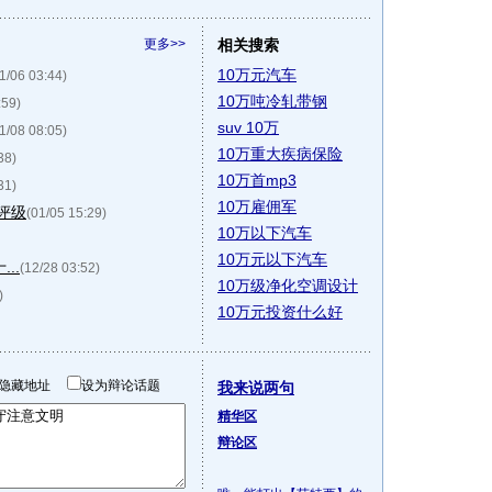
更多>>
相关搜索
10万元汽车
1/06 03:44)
10万吨冷轧带钢
:59)
suv 10万
1/08 08:05)
10万重大疾病保险
38)
10万首mp3
31)
10万雇佣军
评级
(01/05 15:29)
10万以下汽车
10万元以下汽车
..
(12/28 03:52)
10万级净化空调设计
)
10万元投资什么好
隐藏地址
设为辩论话题
我来说两句
精华区
辩论区