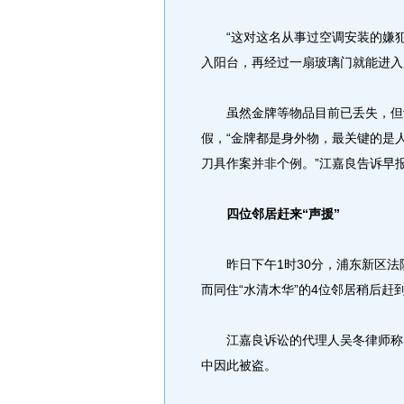
“这对这名从事过空调安装的嫌犯
入阳台，再经过一扇玻璃门就能进入
虽然金牌等物品目前已丢失，但让
假，“金牌都是身外物，最关键的是
刀具作案并非个例。”江嘉良告诉早
四位邻居赶来“声援”
昨日下午1时30分，浦东新区法
而同住“水清木华”的4位邻居稍后赶
江嘉良诉讼的代理人吴冬律师称，
中因此被盗。