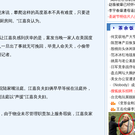
·
赵薇被爆已经怀
·
李宇春爆遭母逼
来说，攀爬这样的高度基本不具有难度，只要进
·
圣诞节明信片八
厨房间。”江嘉良认为。
茶 余 饭
·
何炅获地产大亨
江嘉良感到庆幸的是，案发当晚一家人在美国度
·
陈慧琳产后恢复
人一旦出了事就无可挽回，毕竟人命关天，小偷带
·
殷桃街头休闲装
报记者。
·
范冰冰红地毯
·
姚晨与老公素
·
日军竟拿战俘
·
盘点网坛大腕
·
美女办公室遭
·
《Nobody》
院陆家嘴法庭。江嘉良夫妇俩早早等候在法庭外，
·
搜狐娱乐招聘
到法庭以“声援”江嘉良夫妇。
·
台北电玩展靓丽S
·
《变形金刚
·
王岳伦爆李
由于物业未尽管理职责加上服务瑕疵，江嘉良家