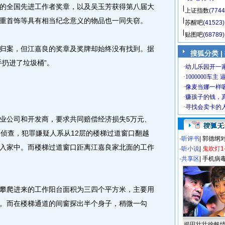
的全国先进工作者奖章，以及吴玉芳获得第八届大
上证指数
(7744
重首饰等具有相当纪念意义的物品也一同失窃。
苏醒吧
(41523)
贴图吧
(68789)
案，但江嘉良的奖章及奖牌却始终没有找到。据
搜狐分类 |
手扔进了垃圾桶”。
公司和开发商，要求共同赔偿经济损失5万元、
门侦查，犯罪嫌疑人系从12层的楼梯过道窗口翻越
·
听评书
|
郭德纲
入家中。而楼梯过道窗口距离江嘉良家北面的工作
·
听小说
|
鬼吹灯1
·
共享区
|
手机病
爬进来的工作阳台面积为三四个平方米，主要用
。而在楼梯通道的间窗探出半个身子，稍微一勾
揭田壮壮徐帆