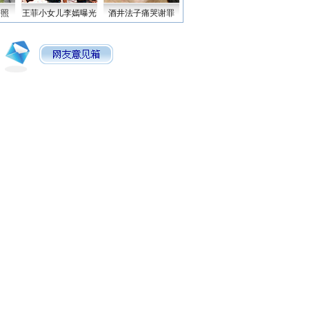
密照
王菲小女儿李嫣曝光
酒井法子痛哭谢罪