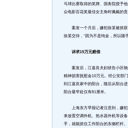
乓球比赛取得的奖牌、国务院授予他
众电影百花奖最佳女主角时佩戴的贵
案发一个月后，嫌犯徐某被抓获归
徐某交待，“因为不是纯金，所以随
诉求15万元赔偿
案发后，江嘉良夫妇状告小区物业
精神损害抚慰金10万元。经公安部
到江嘉良家中的阳台，随后从阳台进
阳台最窄处仅有81厘米。
上海东方早报记者注意到，嫌犯攀
来放置空调外机、热水器外机等设备
手，就能抓住工作阳台的东侧栏杆。