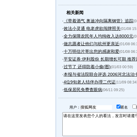
相关新闻
·
《带着酒气 奥迪冲向隔离钢管》追踪
(0
·
效法小灵通 电老虎欲闯牌照关
(01/08 15
·
全力保障农民年人均纯收入达8000元
(0
·
做志愿者让他们与杭州更亲近
(01/08 06:
·
十万明信片寄出您的感谢和爱
(01/08 06:
·
平安证券:伊利股份 长期增长可期 推荐
·
过节了 还得防着小偷(图)
(01/03 00:59)
·
本报与省法院联合评选 2006河北法治十.
·
4位9旬老人结伴办理二代证
(11/09 08:34
·
低保居民免费查眼病
(06/11 09:25)
用户：
匿名