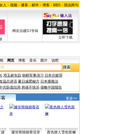
女人
-
视频
-
播客
-
邮件
-
博客
-
BBS
-
我说两句
网友自建DJ专辑
立即下载
版
闻
网页
博客
音乐
图片
说吧
长
邓玉娇失踪
朝鲜军事演习
日本兵赎罪
改温总讲话
夏日减肥秘方
日本瘦脸法
中共卧底结局
慈禧不快乐
侵略中国报告
更多>>
之谜
爆笑熊猫烧香语录
夜色撩人雪色斑斓