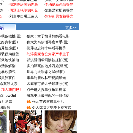
孕
·
揭刘晓庆离婚内幕
·
李幼斌新恋情曝光
婚
·
周迅王艳婆媳相见
·
陆毅爱女照首曝光
折
·
刘嘉玲自曝正造人
·
陈好新男友被曝光
 后
更多>>
喂猕猴桃(图)
·
独家：章子怡带妈妈看电影
好身材(图)
·
佟大为马伊琍再度牵手(图)
秀性感(图)
·
倪萍赵忠祥十年后再携手
服装皆为租赁
·
刘涛富豪老公为家产求生子
颜乘地铁被拍
·
舒淇醉酒瞬间惨被抓拍(图)
做活体解剖
·
实拍漂亮的地摊西施(组图)
的暴烈脾气
·
世界九大罪恶之城(组图)
遇灵异事件
·
李孝利新欢私密视频曝光
成命案导火索
·
孟庭苇可爱儿子最新照(图)
：加入我们吧！
·
点击进入搜狐娱乐影视库
howGirl
·
游戏史上最般配的十对情侣
2》送票！
·
张元首透露戒毒生活
湘胎教
·
令人惊叹太空步下楼方式