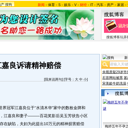
地产
搜狗
新闻
-
体育
-
S
-
娱乐
-
V
-
财经
-
IT
-
汽车
-
房产
-
家居
-
搜狐博客玩弄
新
江嘉良诉请精神赔偿
央视质疑29岁市
石首网站被黑
篡
[
我来说两句
] [字号：
大
中
小
]
宋美龄牛奶洗澡
界冠军江嘉良位于“水清木华”家中的数枚金牌和
，江嘉良和妻子———百花奖影后吴玉芳状告小区
存在缺陷，夫妇为此提出10万元的精神损害赔偿
梅婷五年不孕