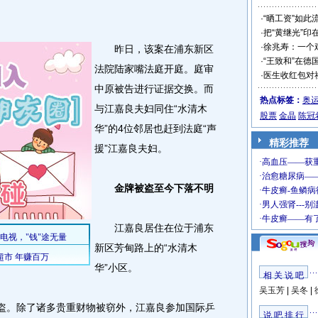
·
“晒工资”如此
·
把“黄继光”印
·
徐兆寿：一个
昨日，该案在浦东新区
·
“王致和”在德
法院陆家嘴法庭开庭。庭审
·
医生收红包对
中原被告进行证据交换。而
热点标签：
奥
与江嘉良夫妇同住“水清木
股票
金晶
陈冠
华”的4位邻居也赶到法庭“声
精彩推荐
援”江嘉良夫妇。
金牌被盗至今下落不明
江嘉良居住在位于浦东
新区芳甸路上的“水清木
华”小区。
相 关 说 吧
吴玉芳
|
吴冬
|
盗。除了诸多贵重财物被窃外，江嘉良参加国际乒
说 吧 排 行