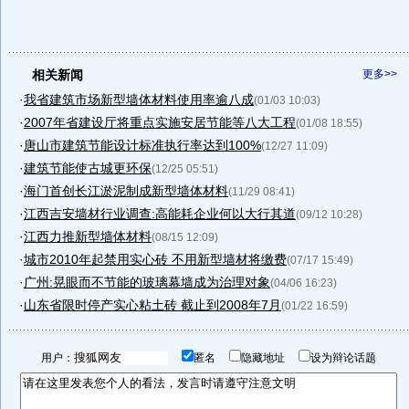
相关新闻
更多>>
·
我省建筑市场新型墙体材料使用率逾八成
(01/03 10:03)
·
2007年省建设厅将重点实施安居节能等八大工程
(01/08 18:55)
·
唐山市建筑节能设计标准执行率达到100%
(12/27 11:09)
·
建筑节能使古城更环保
(12/25 05:51)
·
海门首创长江淤泥制成新型墙体材料
(11/29 08:41)
·
江西吉安墙材行业调查:高能耗企业何以大行其道
(09/12 10:28)
·
江西力推新型墙体材料
(08/15 12:09)
·
城市2010年起禁用实心砖 不用新型墙材将缴费
(07/17 15:49)
·
广州:晃眼而不节能的玻璃幕墙成为治理对象
(04/06 16:23)
·
山东省限时停产实心粘土砖 截止到2008年7月
(01/22 16:59)
用户：
匿名
隐藏地址
设为辩论话题