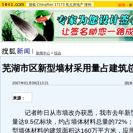
搜狐
ChinaRen
17173
焦点房地产
搜狗
新闻
-
体
新闻中心
>
综合
芜湖市区新型墙材采用量占建筑总
2007年01月09日13:21
[
我来
来源：
记者昨日从市墙改办获悉，我市去年新
量达9.5亿标块，约占墙体材料总量的72%
型墙体材料的建筑面积达160万平方米，应