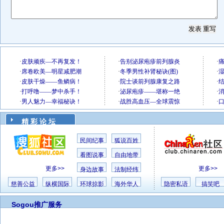
精 彩 论 坛
民间纪事
狐说百姓
看图说事
自由地带
更多>>
更多>>
身边故事
法制经纬
慈善公益
纵横国际
环球掠影
海外华人
隐密私语
搞笑吧
Sogou推广服务