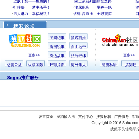
精 彩 论 坛
民间纪事
狐说百姓
看图说事
自由地带
更多>>
更多>>
身边故事
法制经纬
慈善公益
纵横国际
环球掠影
海外华人
隐密私语
搞笑吧
Sogou推广服务
设置首页
-
搜狗输入法
-
支付中心
-
搜狐招聘
-
广告服务
-
客
Copyright
©
2016 Sohu.com 
搜狐不良信息举