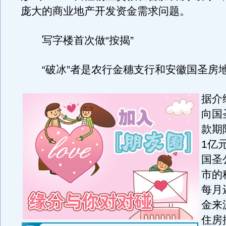
庞大的商业地产开发资金需求问题。
写字楼首次做“按揭”
“破冰”者是农行金穗支行和安徽国圣房
据介
向国
款期
1亿
国圣
市的
每月
金来
住房