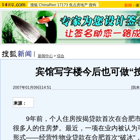
搜狐
ChinaRen
17173
焦点房地产
搜狗
新闻
-
体
新闻中心
>
综合
宾馆写字楼今后也可做“按
2007年01月09日14:51
[
我来
来源：
9年前，个人住房按揭贷款首次在合肥市
很多人的住房梦。最近，一项在业内被认为
形式——经营性物业贷款在合肥首次“破冰”