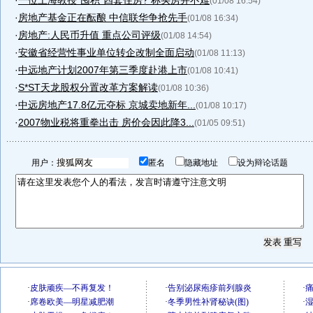
·
一位上海教授“囤积”四套住房? 称买房并不难
(01/08 16:54)
·
房地产基金正在酝酿 中信联华争抢先手
(01/08 16:34)
·
房地产:人民币升值 重点公司评级
(01/08 14:54)
·
安徽省经营性事业单位转企改制全面启动
(01/08 11:13)
·
中远地产计划2007年第三季度赴港上市
(01/08 10:41)
·
S*ST天龙股权分置改革方案解读
(01/08 10:36)
·
中远房地产17.8亿元夺标 京城卖地新年...
(01/08 10:17)
·
2007物业税将重拳出击 房价会因此降3...
(01/05 09:51)
用户：
匿名
隐藏地址
设为辩论话题