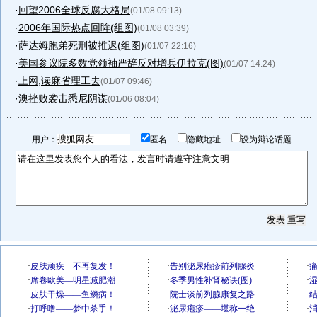
·
回望2006全球反腐大格局
(01/08 09:13)
·
2006年国际热点回眸(组图)
(01/08 03:39)
·
萨达姆胞弟死刑被推迟(组图)
(01/07 22:16)
·
美国参议院多数党领袖严辞反对增兵伊拉克(图)
(01/07 14:24)
·
上网,读麻省理工去
(01/07 09:46)
·
澳挫败袭击悉尼阴谋
(01/06 08:04)
用户：
匿名
隐藏地址
设为辩论话题