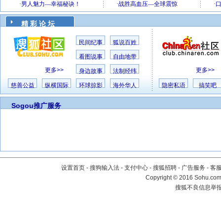
精 彩 论 坛
民间纪事
狐说百姓
看图说事
自由地带
更多>>
更多>>
身边故事
法制经纬
慈善公益
纵横国际
环球掠影
海外华人
隐密私语
搞笑吧
Sogou推广服务
设置首页
-
搜狗输入法
-
支付中心
-
搜狐招聘
-
广告服务
-
客
Copyright
©
2016 Sohu.com 
搜狐不良信息举