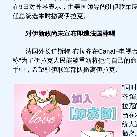
在9日对外界表示，由美国领导的驻伊联军
任总统选举时撤离伊拉克。
对伊新政尚未宣布即遭法国棒喝
法国外长道斯特-布拉齐在Canal+电视
称“为了伊拉克人民能够重新将他们自己的
手中，希望驻伊联军部队撤离伊拉克。
”同
齐强
拉克
当在
统大
撤离