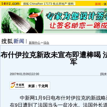
搜狐
ChinaRen
17173
焦点房地产
搜狗
新闻
-
体
新闻中心
>
综合
布什伊拉克新政未宣布即遭棒喝 法
军
2007年01月09日22:00
[
我来
来源：千龙网
中新网1月9日电布什对伊拉克的新战略
在9日遭到了法国当头一盆冷水。法国外长道