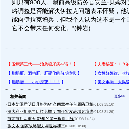
则只有800人。澳前高级防务官安兰-贝姆
略调整是否能解决伊拉克问题表示怀疑，他
能向伊拉克增兵，但我个人认为这不是一个
它不会带来任何变化。”(钟岩)
相关新闻
更多>>
·
日本防卫厅明日升格为省 久间章生任首届防卫相
(01/08 15:16)
·
澳大利亚拒绝向伊拉克增兵 布什将发表增兵演讲
(01/08 21:29)
·
节前节后两重天 07年的第一根周阴线
(01/08 14:34)
·
张文木:国家战略能力与世界和平
(01/08 10:30)