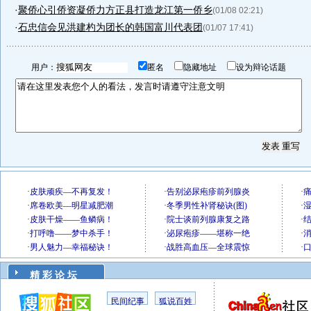
·
聚侨心引侨资凝侨力方正县打造龙江第一侨乡
(01/08 02:21)
·
石忠信会见洪建杓为团长的韩国富川代表团
(01/07 17:41)
用户：
匿名
隐藏地址
设为辩论话题
精 彩 论 坛
民间纪事
狐说百姓