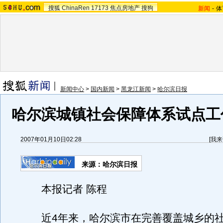
搜狐
ChinaRen
17173
焦点房地产
搜狗
新闻
-
体
新闻中心
>
国内新闻
>
黑龙江新闻
>
哈尔滨日报
哈尔滨城镇社会保障体系试点工
2007年01月10日02:28
[
我来
来源：哈尔滨日报
本报记者 陈程
近4年来，哈尔滨市在完善覆盖城乡的社