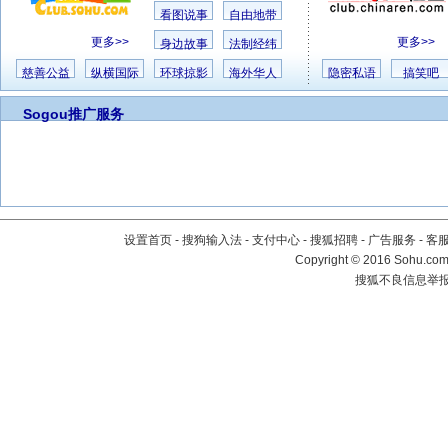
看图说事
自由地带
更多>>
更多>>
身边故事
法制经纬
慈善公益
纵横国际
环球掠影
海外华人
隐密私语
搞笑吧
Sogou推广服务
设置首页
-
搜狗输入法
-
支付中心
-
搜狐招聘
-
广告服务
-
客
Copyright
©
2016 Sohu.com 
搜狐不良信息举