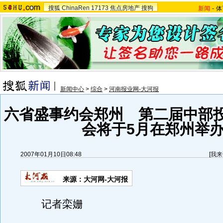
搜狐
ChinaRen
17173
焦点房地产
搜狗
新闻
-
体
新闻中心
>
综合
>
河南报业网-大河报
六省盛事约会郑州 第二届中部
会将于5月在郑州举
2007年01月10日08:48
[
我来
来源：大河网-大河报
记者栾姗