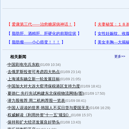
相关新闻
更多>>
·
中国彩电屯兵东欧
(01/09 10:34)
·
去俄罗斯投资可考虑四大热点
(01/09 23:14)
·
上海浦东确立新一轮发展目标
(01/09 21:05)
·
中国加大对大连大窑湾保税港区支持力度
(01/09 18:41)
·
夏德仁:先行先试构建东北保税物流网络(图)
(01/09 17:50)
·
潜力股推荐:周二机构荐股一览表
(01/09 08:41)
·
中国人误读的世界:韩国人不买日货与爱国无关
(01/08 16:29)
·
权威解读《利用外资“十一五”规划》
(01/08 15:37)
·
保持和扩大经济发展良好势头
(01/08 13:43)