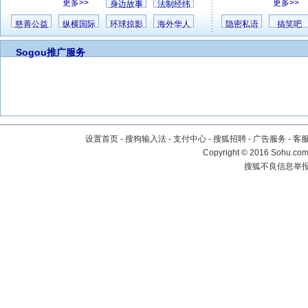
更多>>
更多>>
身边故事
法制经纬
慈善公益
纵横国际
环球掠影
海外华人
隐密私语
搞笑吧
Sogou推广服务
设置首页
-
搜狗输入法
-
支付中心
-
搜狐招聘
-
广告服务
-
客
Copyright
©
2016 Sohu.com 
搜狐不良信息举