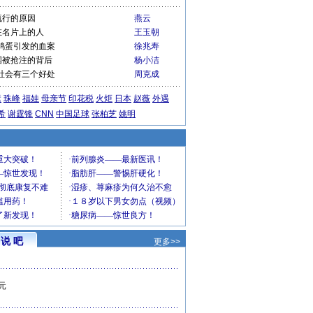
流行的原因
燕云
在名片上的人
王玉朝
鸡蛋引发的血案
徐兆寿
国被抢注的背后
杨小洁
社会有三个好处
周克成
运
珠峰
福娃
母亲节
印花税
火炬
日本
赵薇
外遇
希
谢霆锋
CNN
中国足球
张柏芝
姚明
说 吧
更多>>
元