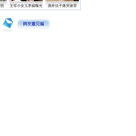
密照
王菲小女儿李嫣曝光
酒井法子痛哭谢罪