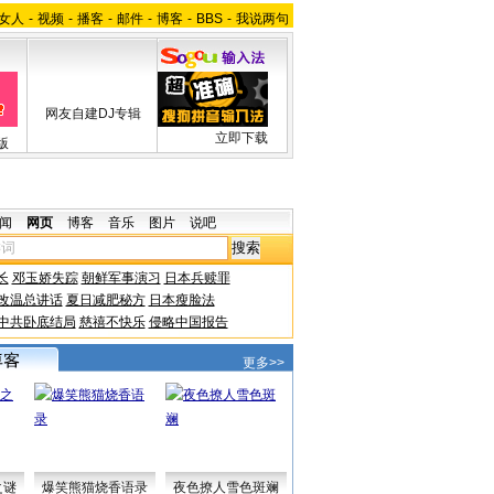
女人
-
视频
-
播客
-
邮件
-
博客
-
BBS
-
我说两句
网友自建DJ专辑
立即下载
版
闻
网页
博客
音乐
图片
说吧
长
邓玉娇失踪
朝鲜军事演习
日本兵赎罪
改温总讲话
夏日减肥秘方
日本瘦脸法
中共卧底结局
慈禧不快乐
侵略中国报告
更多>>
之谜
爆笑熊猫烧香语录
夜色撩人雪色斑斓