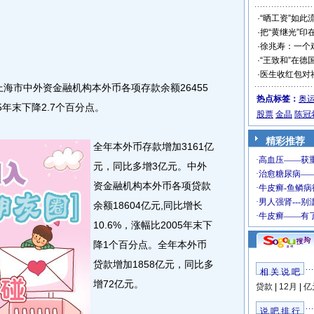
·
“晒工资”如此
·
把“黄继光”印
·
徐兆寿：一个
·
“王致和”在德
·
医生收红包对
海市中外资金融机构本外币各项存款余额26455
热点标签：
奥
5年末下降2.7个百分点。
股票
金晶
陈冠
精彩推荐
全年本外币存款增加3161亿
元，同比多增3亿元。中外
资金融机构本外币各项贷款
余额18604亿元,同比增长
10.6%，涨幅比2005年末下
降1个百分点。全年本外币
贷款增加1858亿元，同比多
相 关 说 吧
增72亿元。
贷款
|
12月
|
亿
说 吧 排 行