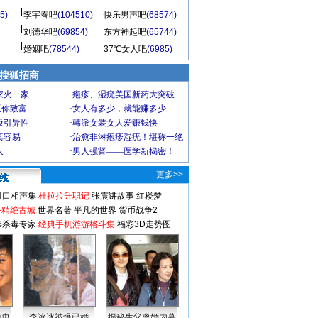
5)
李宇春吧
(104510)
快乐男声吧
(68574)
刘德华吧
(69854)
东方神起吧
(65744)
婚姻吧
(78544)
37℃女人吧
(6985)
 搜狐招商
更多>>
对口相声集
杜拉拉升职记
张震讲故事
红楼梦
-精绝古城
世界名著
平凡的世界
货币战争2
毒杀毒专家
经典手机游游格斗集
福彩3D走势图
情史
李冰冰被爆已婚
揭秘生父离婚内幕