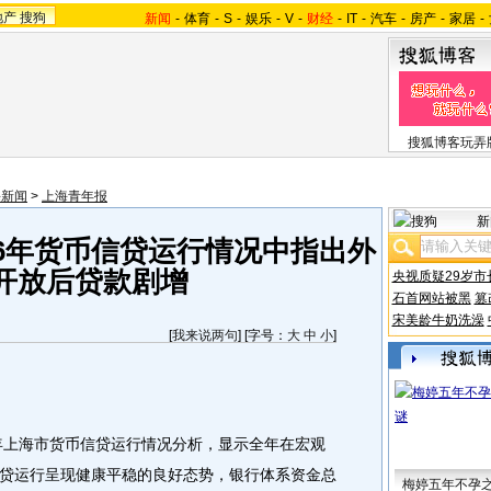
地产
搜狗
新闻
-
体育
-
S
-
娱乐
-
V
-
财经
-
IT
-
汽车
-
房产
-
家居
-
搜狐博客玩弄
海新闻
>
上海青年报
新
06年货币信贷运行情况中指出外
开放后贷款剧增
央视质疑29岁市
石首网站被黑
篡
宋美龄牛奶洗澡
[
我来说两句
] [字号：
大
中
小
]
年上海市货币信贷运行情况分析，显示全年在宏观
贷运行呈现健康平稳的良好态势，银行体系资金总
梅婷五年不孕