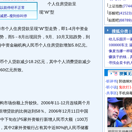
个人住房贷款呈
上证指数
(7744
现“W”型
苏醒吧
(41523)
贴图吧
(68789)
个人住房贷款呈现“W”型走势，即1-4月中资金
搜狐分类 |
势，而5－8月出现回升，9月、10月又陷跌势，到
月份中资金融机构人民币个人住房贷款增加5.8亿元。
人贷款减少18.2亿元，其中个人消费贷款减少
60亿元所致。
·
听评书
|
郭德纲
·
听小说
|
鬼吹灯1
·
共享区
|
手机病
场份额上升较快。2006年11-12月连续两个月
增贷款的比例达到58％。2006年12月11日中国
中下旬在沪5家外资银行新增人民币大额（100万
元，其中2家外资银行占有其中近80%的人民币储蓄
揭田壮壮徐帆