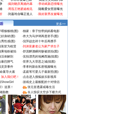
孕
·
揭刘晓庆离婚内幕
·
李幼斌新恋情曝光
婚
·
周迅王艳婆媳相见
·
陆毅爱女照首曝光
折
·
刘嘉玲自曝正造人
·
陈好新男友被曝光
 后
更多>>
喂猕猴桃(图)
·
独家：章子怡带妈妈看电影
好身材(图)
·
佟大为马伊琍再度牵手(图)
秀性感(图)
·
倪萍赵忠祥十年后再携手
服装皆为租赁
·
刘涛富豪老公为家产求生子
颜乘地铁被拍
·
舒淇醉酒瞬间惨被抓拍(图)
做活体解剖
·
实拍漂亮的地摊西施(组图)
的暴烈脾气
·
世界九大罪恶之城(组图)
遇灵异事件
·
李孝利新欢私密视频曝光
成命案导火索
·
孟庭苇可爱儿子最新照(图)
：加入我们吧！
·
点击进入搜狐娱乐影视库
howGirl
·
游戏史上最般配的十对情侣
2》送票！
·
张元首透露戒毒生活
湘胎教
·
令人惊叹太空步下楼方式