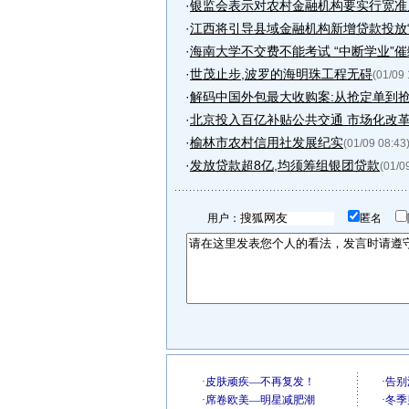
·
银监会表示对农村金融机构要实行宽准
·
江西将引导县域金融机构新增贷款投放“
·
海南大学不交费不能考试 “中断学业”
·
世茂止步,波罗的海明珠工程无碍
(01/09 
·
解码中国外包最大收购案:从抢定单到
·
北京投入百亿补贴公共交通 市场化改
·
榆林市农村信用社发展纪实
(01/09 08:43
·
发放贷款超8亿,均须筹组银团贷款
(01/0
用户：
匿名