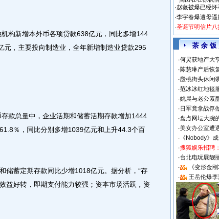
·
赵薇被爆已经怀
·
李宇春爆遭母逼
·
圣诞节明信片八
构新增本外币各项贷款638亿元，同比多增144
茶 余 饭
亿元，主要投向制造业，全年新增制造业贷款295
·
何炅获地产大亨
·
陈慧琳产后恢复
·
殷桃街头休闲装
·
范冰冰红地毯
·
姚晨与老公素
·
日军竟拿战俘
存款总量中，企业活期和储蓄活期存款增加1444
·
盘点网坛大腕
·
美女办公室遭
.8％，同比分别多增1039亿元和上升44.3个百
·
《Nobody》
·
搜狐娱乐招聘
·
台北电玩展靓丽S
·
《变形金刚
蓄定期存款同比少增1018亿元。据分析，“存
·
王岳伦爆李
效益好转，即期支付能力较强；资本市场活跃，资