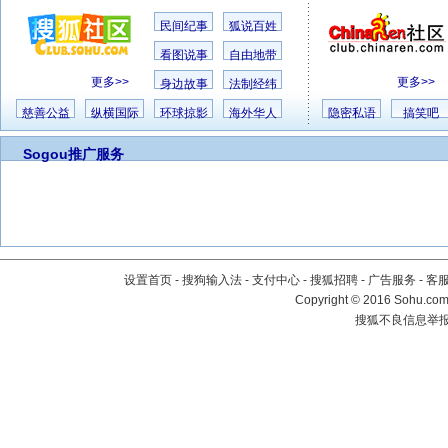
民间纪事
狐说百姓
看图说事
自由地带
更多>>
更多>>
身边故事
法制经纬
慈善公益
纵横国际
环球掠影
海外华人
隐密私语
搞笑吧
Sogou推广服务
设置首页
-
搜狗输入法
-
支付中心
-
搜狐招聘
-
广告服务
-
客
Copyright
©
2016 Sohu.com 
搜狐不良信息举