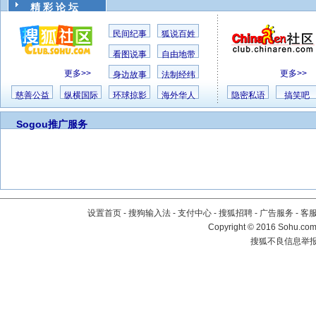
精 彩 论 坛
民间纪事
狐说百姓
看图说事
自由地带
更多>>
更多>>
身边故事
法制经纬
慈善公益
纵横国际
环球掠影
海外华人
隐密私语
搞笑吧
Sogou推广服务
设置首页
-
搜狗输入法
-
支付中心
-
搜狐招聘
-
广告服务
-
客
Copyright
©
2016 Sohu.com 
搜狐不良信息举