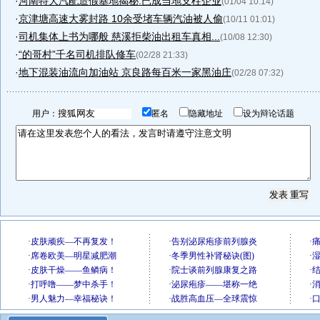
·
河南特大汽配造假基地揭秘:已成当地支柱企业
(01/04 10:14)
·
京津塘高速大雾封路 10余受堵车辆汽油被人偷
(10/11 01:01)
·
司机集体上书为哪般 慈溪拒柴油出租车真相...
(10/08 12:30)
·
“的哥村”千名司机排队修车
(02/28 21:33)
·
地下混装油流向加油站 京良路每百米一家黑油庄
(02/28 07:32)
用户：
匿名
隐藏地址
设为辩论话题