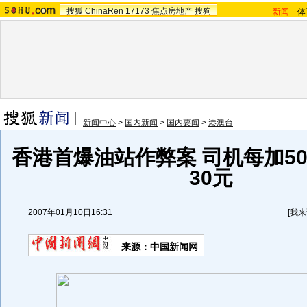
搜狐
ChinaRen
17173
焦点房地产
搜狗
新闻
-
体
新闻中心
>
国内新闻
>
国内要闻
>
港澳台
香港首爆油站作弊案 司机每加5
30元
2007年01月10日16:31
[
我来
来源：中国新闻网