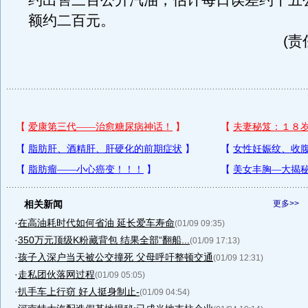
约出售三百公升汽油，估计每日误差约十五
额约二百元。
(责
相关新闻
更多>>
·
在高油耗时代如何省油 延长爱车寿命
(01/09 09:35)
·
350万元顶级K粉藏背包 结果全部“翻船...
(01/09 17:13)
·
孩子入深户当天被公交撞死 父母呼吁整顿交通
(01/09 12:31)
·
走私团伙落网过程
(01/09 05:05)
·
扒手车上行窃 好人挺身制止-
(01/09 04:54)