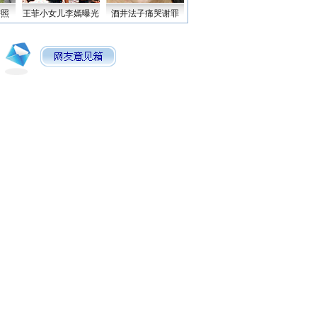
密照
王菲小女儿李嫣曝光
酒井法子痛哭谢罪