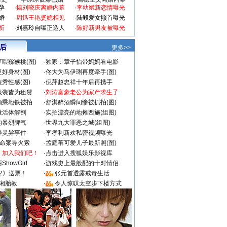
孕
·
揭刘晓庆离婚内幕
·
李幼斌新恋情曝光
婚
·
周迅王艳婆媳相见
·
陆毅爱女照首曝光
折
·
刘嘉玲自曝正造人
·
陈好新男友被曝光
 后
更多>>
喂猕猴桃(图)
·
独家：章子怡带妈妈看电影
好身材(图)
·
佟大为马伊琍再度牵手(图)
秀性感(图)
·
倪萍赵忠祥十年后再携手
服装皆为租赁
·
刘涛富豪老公为家产求生子
颜乘地铁被拍
·
舒淇醉酒瞬间惨被抓拍(图)
做活体解剖
·
实拍漂亮的地摊西施(组图)
的暴烈脾气
·
世界九大罪恶之城(组图)
遇灵异事件
·
李孝利新欢私密视频曝光
成命案导火索
·
孟庭苇可爱儿子最新照(图)
：加入我们吧！
·
点击进入搜狐娱乐影视库
howGirl
·
游戏史上最般配的十对情侣
2》送票！
·
张元首透露戒毒生活
湘胎教
·
令人惊叹太空步下楼方式