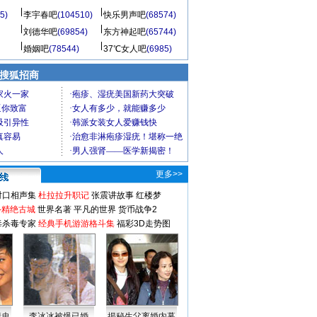
5)
李宇春吧
(104510)
快乐男声吧
(68574)
刘德华吧
(69854)
东方神起吧
(65744)
婚姻吧
(78544)
37℃女人吧
(6985)
 搜狐招商
更多>>
对口相声集
杜拉拉升职记
张震讲故事
红楼梦
-精绝古城
世界名著
平凡的世界
货币战争2
毒杀毒专家
经典手机游游格斗集
福彩3D走势图
情史
李冰冰被爆已婚
揭秘生父离婚内幕