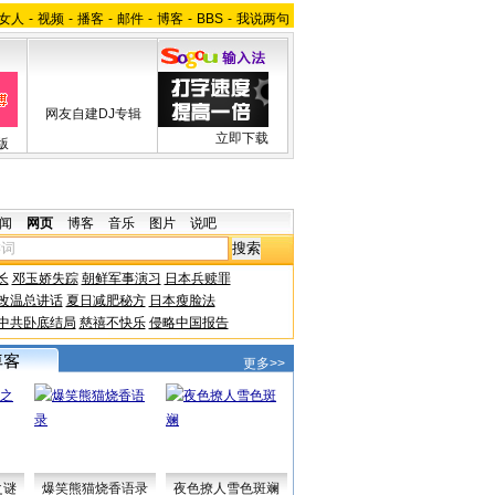
女人
-
视频
-
播客
-
邮件
-
博客
-
BBS
-
我说两句
网友自建DJ专辑
立即下载
版
闻
网页
博客
音乐
图片
说吧
长
邓玉娇失踪
朝鲜军事演习
日本兵赎罪
改温总讲话
夏日减肥秘方
日本瘦脸法
中共卧底结局
慈禧不快乐
侵略中国报告
更多>>
之谜
爆笑熊猫烧香语录
夜色撩人雪色斑斓