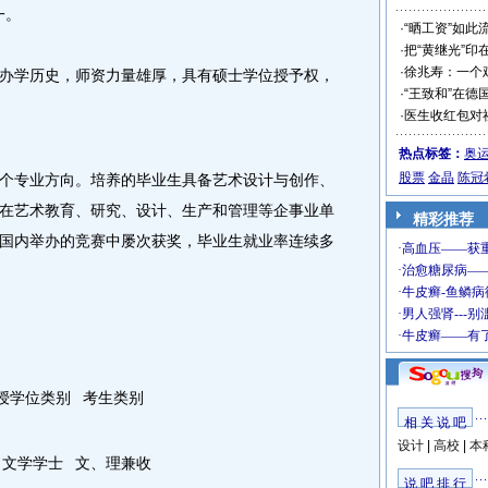
一。
·
“晒工资”如此
·
把“黄继光”印
·
徐兆寿：一个
办学历史，师资力量雄厚，具有硕士学位授予权，
·
“王致和”在德
·
医生收红包对
热点标签：
奥
股票
金晶
陈冠
个专业方向。培养的毕业生具备艺术设计与创作、
在艺术教育、研究、设计、生产和管理等企事业单
精彩推荐
国内举办的竞赛中屡次获奖，毕业生就业率连续多
授学位类别
考生类别
相 关 说 吧
设计
|
高校
|
本
文学学士
文、理兼收
说 吧 排 行