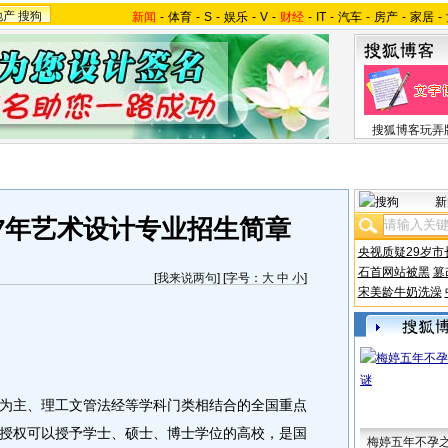
地产
搜狗
新闻
-
体育
-
S
-
娱乐
-
V
-
财经
-
IT
-
汽车
-
房产
-
家居
-
搜狐博客玩弄
新
07年艺术设计专业招生简章
央视质疑29岁市
石首网站被黑
篡
[
我来说两句
] [字号：
大
中
小
]
宋美龄牛奶洗澡
为主、理工文管法经等学科门类相结合的全国重点
授权可以授予学士、硕士、博士学位的高校，是国
梅婷五年不孕