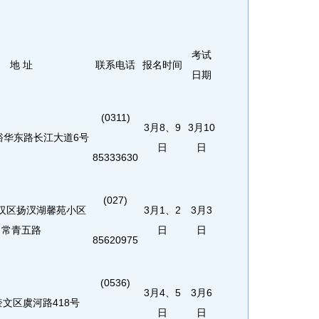
考试
地 址
联系电话
报名时间
日期
(0311)
3月8、9
3月10
裕华东路长江大道
6号
日
日
85333630
(027)
汉区扬汊湖馨苑小区
3月1、2
3月3
常青五路
日
日
85620975
(0536)
3月4、5
3月6
奎文区虞河路
418号
日
日