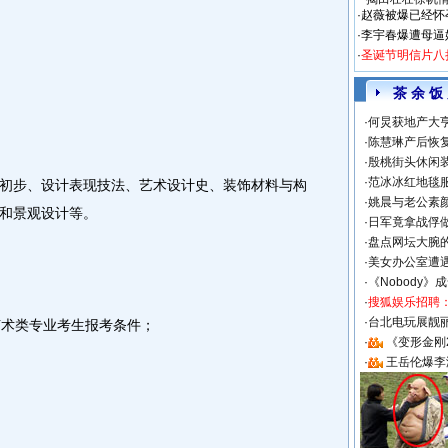
·
赵薇被爆已经怀
·
李宇春爆遭母逼
·
圣诞节明信片八
茶 余 饭
·
何炅获地产大亨
·
陈慧琳产后恢复
·
殷桃街头休闲装
·
范冰冰红地毯
初步、设计表现技法、艺术设计史、装饰材料与构
·
姚晨与老公素
和景观设计等。
·
日军竟拿战俘
·
盘点网坛大腕
·
美女办公室遭
·
《Nobody》
·
搜狐娱乐招聘
·
台北电玩展靓丽S
校艺术类专业考生报考条件；
·
《变形金刚
·
王岳伦爆李