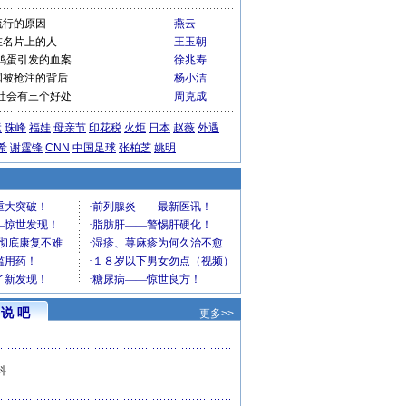
流行的原因
燕云
在名片上的人
王玉朝
鸡蛋引发的血案
徐兆寿
国被抢注的背后
杨小洁
社会有三个好处
周克成
运
珠峰
福娃
母亲节
印花税
火炬
日本
赵薇
外遇
希
谢霆锋
CNN
中国足球
张柏芝
姚明
说 吧
更多>>
科