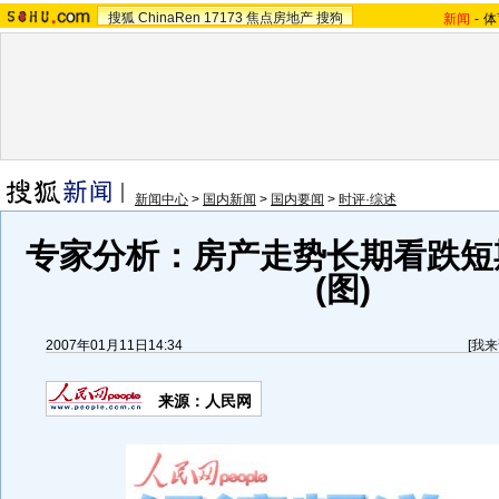
搜狐
ChinaRen
17173
焦点房地产
搜狗
新闻
-
体
新闻中心
>
国内新闻
>
国内要闻
>
时评·综述
专家分析：房产走势长期看跌短
(图)
2007年01月11日14:34
[
我来
来源：人民网