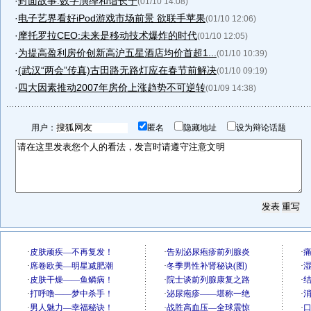
·
封面故事:数字演绎和谐长宁
(01/10 14:08)
·
电子艺界看好iPod游戏市场前景 欲联手苹果
(01/10 12:06)
·
摩托罗拉CEO:未来是移动技术爆炸的时代
(01/10 12:05)
·
为提高盈利房价创新高沪五星酒店均价首超1...
(01/10 10:39)
·
(武汉“两会”传真)古田路无路灯应在春节前解决
(01/10 09:19)
·
四大因素推动2007年房价上涨趋势不可逆转
(01/09 14:38)
用户：
匿名
隐藏地址
设为辩论话题