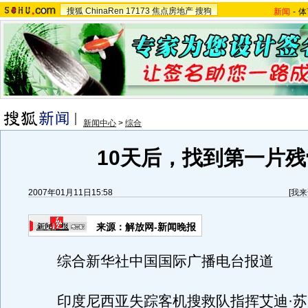
搜狐
ChinaRen
17173
焦点房地产
搜狗
新闻
-
体
新闻中心
>
综合
10天后，找到第一片残
2007年01月11日15:58
[
我来
来源：解放网-新闻晚报
综合新华社中国国际广播电台报道
印度尼西亚失踪客机搜救队指挥艾迪·苏严