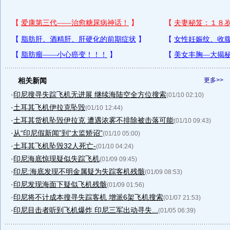
相关新闻
更多>>
·
印尼搜寻失踪飞机无进展 继续海陆空全方位搜索
(01/10 02:10)
·
土耳其飞机伊拉克坠毁
(01/10 12:44)
·
土耳其货机坠毁伊拉克 遭遇浓雾不排除被击落可能
(01/10 09:43)
·
从“印尼假新闻”到“太监矫诏”
(01/10 05:00)
·
土耳其飞机坠毁32人死亡-
(01/10 04:24)
·
印尼海底惊现疑似失踪飞机
(01/09 09:45)
·
印尼:海底发现不明金属疑为失踪客机残骸
(01/09 08:53)
·
印尼发现海面下疑似飞机残骸
(01/09 01:56)
·
印尼将不计成本搜寻失踪客机 增派6架飞机搜索
(01/07 21:53)
·
印尼目击者听到飞机爆炸 印尼三军出动寻失...
(01/05 06:39)