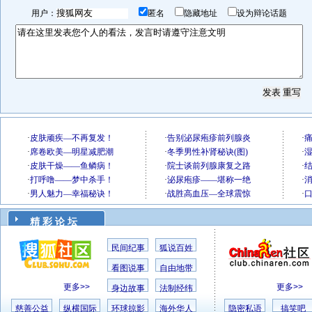
用户：
匿名
隐藏地址
设为辩论话题
精 彩 论 坛
民间纪事
狐说百姓
看图说事
自由地带
更多>>
更多>>
身边故事
法制经纬
慈善公益
纵横国际
环球掠影
海外华人
隐密私语
搞笑吧