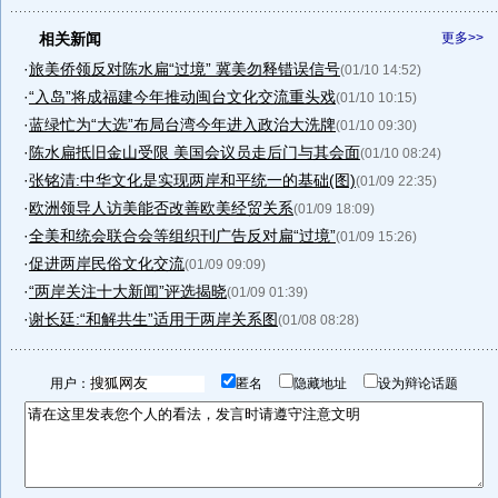
相关新闻
更多>>
·
旅美侨领反对陈水扁“过境” 冀美勿释错误信号
(01/10 14:52)
·
“入岛”将成福建今年推动闽台文化交流重头戏
(01/10 10:15)
·
蓝绿忙为“大选”布局台湾今年进入政治大洗牌
(01/10 09:30)
·
陈水扁抵旧金山受限 美国会议员走后门与其会面
(01/10 08:24)
·
张铭清:中华文化是实现两岸和平统一的基础(图)
(01/09 22:35)
·
欧洲领导人访美能否改善欧美经贸关系
(01/09 18:09)
·
全美和统会联合会等组织刊广告反对扁“过境”
(01/09 15:26)
·
促进两岸民俗文化交流
(01/09 09:09)
·
“两岸关注十大新闻”评选揭晓
(01/09 01:39)
·
谢长廷:“和解共生”适用于两岸关系图
(01/08 08:28)
用户：
匿名
隐藏地址
设为辩论话题