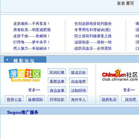
精 彩 论 坛
民间纪事
狐说百姓
看图说事
自由地带
更多>>
更多>>
身边故事
法制经纬
慈善公益
纵横国际
环球掠影
海外华人
隐密私语
搞笑吧
Sogou推广服务