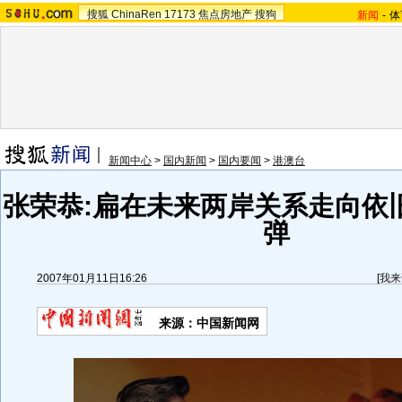
搜狐
ChinaRen
17173
焦点房地产
搜狗
新闻
-
体
新闻中心
>
国内新闻
>
国内要闻
>
港澳台
张荣恭:扁在未来两岸关系走向依
弹
2007年01月11日16:26
[
我来
来源：中国新闻网