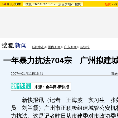
搜狐
ChinaRen
17173
焦点房地产
搜狗
新闻
-
体
新闻中心
>
国内新闻
>
广东新闻
>
新快报
一年暴力抗法704宗 广州拟建
2007年01月11日16:41
[
我来
来源：金羊网-新快报
新快报讯（记者 王海波 实习生 张
员 刘兰霞）广州市正积极组建城管公安机
力抗法。这是记者昨日从市建委对市政协委