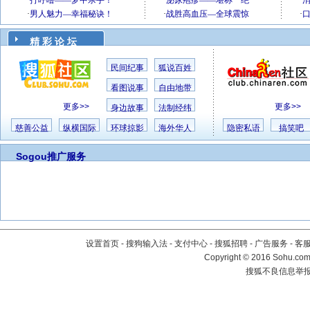
精 彩 论 坛
民间纪事
狐说百姓
看图说事
自由地带
更多>>
更多>>
身边故事
法制经纬
慈善公益
纵横国际
环球掠影
海外华人
隐密私语
搞笑吧
Sogou推广服务
设置首页
-
搜狗输入法
-
支付中心
-
搜狐招聘
-
广告服务
-
客
Copyright
©
2016 Sohu.com 
搜狐不良信息举