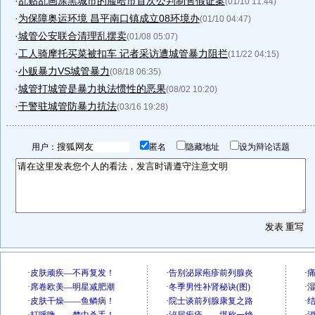
·
乱贴乱画涂黑城市的脸哈市首次公判制售假证案
(01/10 11:44)
·
为保障奥运环境 昌平南口镇成立08环境办
(01/10 04:47)
·
城管公安联合清理乱摆卖
(01/08 05:07)
·
工人骑摩托买菜被扣车 记者采访遭城管暴力阻拦
(11/22 04:15)
·
小贩暴力VS城管暴力
(08/18 06:35)
·
城管打城管是暴力执法惯性的恶果
(08/02 10:20)
·
干警驻城管防暴力抗法
(03/16 19:28)
用户：
匿名
隐藏地址
设为辩论话题