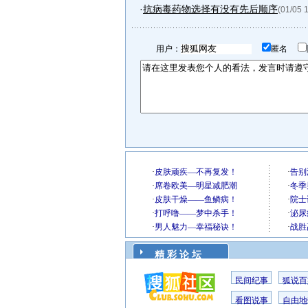
·
抗病毒药物选择有没有先后顺序
(01/05 
用户：
匿名
精 彩 论 坛
民间纪事
狐说百
看图说事
自由地