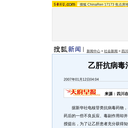
搜狐
ChinaRen
17173
焦点房
新闻中心
>
社会新闻
>
四
乙肝抗病毒
2007年01月12日04:04
来源：四川在
据新华社电核苷类抗病毒药物，在
药后的一些不良反应、毒副作用却并
授提出，为了让乙肝患者充分获得知