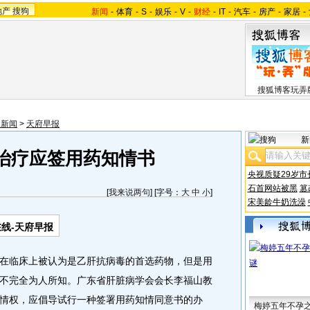
地产
搜狗
新闻
-
体育
-
S
-
娱乐
-
V
-
财经
-
IT
-
汽车
-
房产
-
家居
-
搜狐博客玩弄
川新闻
>
天府早报
新
治疗应签用药知情书
央视质疑29岁市
石首网站被黑
篡
[
我来说两句
] [字号：
大
中
小
]
宋美龄牛奶洗澡
线-天府早报
临床上被认为是乙肝抗病毒的首选药物，但是用
不完全为人所知。广东省肝脏病学会会长李福山教
情权，应倡导试行一种签署用药知情同意书的办
梅婷五年不孕