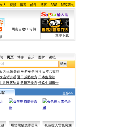
女人
-
视频
-
播客
-
邮件
-
博客
-
BBS
-
我说两句
网友自建DJ专辑
立即下载
版
闻
网页
博客
音乐
图片
说吧
长
邓玉娇失踪
朝鲜军事演习
日本兵赎罪
改温总讲话
夏日减肥秘方
日本瘦脸法
中共卧底结局
慈禧不快乐
侵略中国报告
更多>>
之谜
爆笑熊猫烧香语录
夜色撩人雪色斑斓