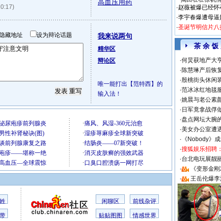
高血压用药
10:17)
·
赵薇被爆已经怀
·
李宇春爆遭母逼
·
圣诞节明信片八
隐藏地址
设为辩论话题
我来说两句
茶 余 饭
精华区
·
何炅获地产大亨
辩论区
·
陈慧琳产后恢复
·
殷桃街头休闲装
唯一能打出【范特西】的
·
范冰冰红地毯
输入法！
·
姚晨与老公素
·
日军竟拿战俘
·
盘点网坛大腕
·
美女办公室遭
·
《Nobody》
·
搜狐娱乐招聘
·
台北电玩展靓丽S
·
《变形金刚
·
王岳伦爆李
姓
闲聊区
前线杂评
带
贴贴图图
情感世界