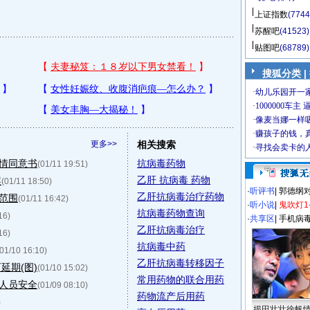
上证指数
(7744
苏醒吧
(41523)
贴图吧
(68789)
搜狐分类 |
更多>>
相关搜索
情同意书
抗病毒药物
(01/11 19:51)
乙肝 抗病毒 药物
案
(01/11 18:50)
·
听评书
|
郭德纲
乙肝抗病毒治疗药物
范围
(01/11 16:42)
·
听小说
|
鬼吹灯1
抗病毒药物查询
16)
·
共享区
|
手机病
乙肝抗病毒治疗
16)
抗病毒中药
(01/10 16:10)
乙肝抗病毒转移因子
延期(图)
(01/10 15:02)
常用药物的联合用药
人员安全
(01/09 08:10)
药物流产后用药
)
揭田壮壮徐帆