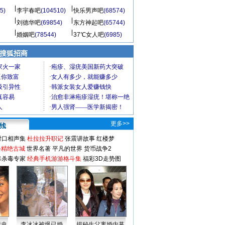
5)
李宇春吧
(104510)
快乐男声吧
(68574)
刘德华吧
(69854)
东方神起吧
(65744)
婚姻吧
(78544)
37℃女人吧
(6985)
 搜狐招商
更多>>
对口相声集
杜拉拉升职记
张震讲故事
红楼梦
-精绝古城
世界名著
平凡的世界
货币战争2
毒杀毒专家
经典手机游游格斗集
福彩3D走势图
情史
李冰冰被爆已婚
揭秘生父离婚内幕