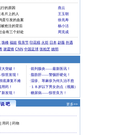
流行的原因
燕云
在名片上的人
王玉朝
鸡蛋引发的血案
徐兆寿
国被抢注的背后
杨小洁
社会有三个好处
周克成
运
珠峰
福娃
母亲节
印花税
火炬
日本
赵薇
外遇
希
谢霆锋
CNN
中国足球
张柏芝
姚明
说 吧
更多>>
|
用药
|
药物