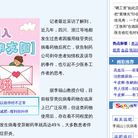
·
“晒工资”如此
·
把“黄继光”印
·
徐兆寿：一个
记者最近采访了解到，
·
“王致和”在德
近几年，四川、浙江等地都
·
医生收红包对
发生过患者因服用核苷类抗
热点标签：
奥
病毒药物后死亡，状告制药
股票
金晶
陈冠
公司剥夺患者知情权及误导
精彩推荐
的事件，也引起不少医务工
作者的思考。
据李福山教授介绍，目
前核苷类抗病毒药物在临床
上已广泛应用，但这类药物
使用后，存在着不同程度的
相 关 说 吧
发生病毒变异耐药率就高达49％，大多数患者停
李福山
|
抗病毒
症肝炎。
说 吧 排 行