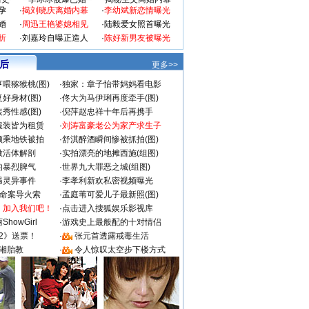
孕
·
揭刘晓庆离婚内幕
·
李幼斌新恋情曝光
婚
·
周迅王艳婆媳相见
·
陆毅爱女照首曝光
折
·
刘嘉玲自曝正造人
·
陈好新男友被曝光
 后
更多>>
喂猕猴桃(图)
·
独家：章子怡带妈妈看电影
好身材(图)
·
佟大为马伊琍再度牵手(图)
秀性感(图)
·
倪萍赵忠祥十年后再携手
服装皆为租赁
·
刘涛富豪老公为家产求生子
颜乘地铁被拍
·
舒淇醉酒瞬间惨被抓拍(图)
做活体解剖
·
实拍漂亮的地摊西施(组图)
的暴烈脾气
·
世界九大罪恶之城(组图)
遇灵异事件
·
李孝利新欢私密视频曝光
成命案导火索
·
孟庭苇可爱儿子最新照(图)
：加入我们吧！
·
点击进入搜狐娱乐影视库
howGirl
·
游戏史上最般配的十对情侣
2》送票！
·
张元首透露戒毒生活
湘胎教
·
令人惊叹太空步下楼方式