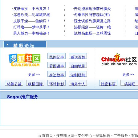
精 彩 论 坛
民间纪事
狐说百姓
看图说事
自由地带
更多>>
更多>>
身边故事
法制经纬
慈善公益
纵横国际
环球掠影
海外华人
隐密私语
搞笑吧
Sogou推广服务
设置首页
-
搜狗输入法
-
支付中心
-
搜狐招聘
-
广告服务
-
客