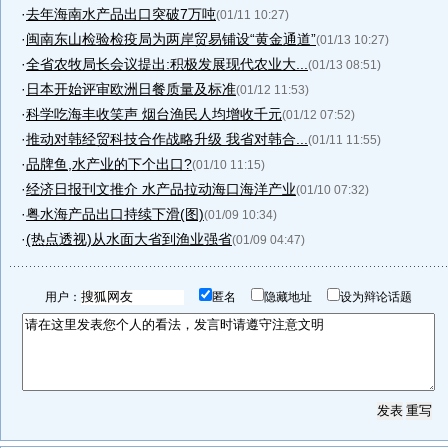
·
去年海南水产品出口突破7万吨
(01/11 10:27)
·
闽南东山检验检疫局为两岸贸易铺设“黄金通道”
(01/13 10:27)
·
全省农牧局长会议提出:积极发展现代农业大...
(01/13 08:51)
·
日本开始评审欧洲日餐质量及标准
(01/12 11:53)
·
科学吃海丰收笑声 烟台渔民人均增收千元
(01/12 07:52)
·
推动对韩经贸科技合作战略升级 我省对韩合...
(01/11 11:55)
·
品牌鱼,水产业的下个出口?
(01/10 11:15)
·
经济日报刊文推介 水产品拉动海口海洋产业
(01/10 07:32)
·
粤水海产品出口持续下滑(图)
(01/09 10:34)
·
(热点透视)从水面大省到渔业强省
(01/09 04:47)
用户：
匿名
隐藏地址
设为辩论话题