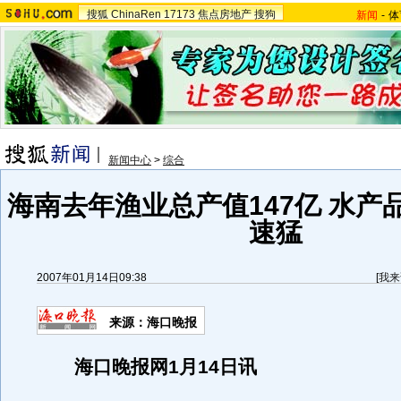
搜狐
ChinaRen
17173
焦点房地产
搜狗
新闻
-
体
新闻中心
>
综合
海南去年渔业总产值147亿 水产
速猛
2007年01月14日09:38
[
我来
来源：海口晚报
海口晚报网1月14日讯